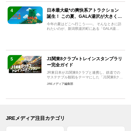
日本最大級*の爽快系アトラクション
4
誕生！ この夏、GALA湯沢が大きく生
まれ変わる
今年の夏はどこへ行こう――。 そんなときに訪
れたいのが、新潟県湯沢町にある「GALA湯
沢」。2026年...
J1関東8クラブ×トレインスタンプラリ
5
ー完全ガイド
JR東日本がJ1関東8クラブと連携し、鉄道での
サステナブル観戦をテーマにした「J1関東8クラ
ブ×トレイン...
JREメディア編集部
JREメディア注目カテゴリ