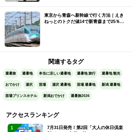
東京から青森へ新幹線で行く方法｜えき
ねっとのトクだ値14で新青森まで25％割
引【2026年夏】
関連するタグ
避暑旅
避暑地
本当に涼しい避暑地
避暑地 旅行
避暑地 観光
おでかけ
湯沢
苗場
湯沢 避暑地
苗場 避暑地
新潟 避暑地
苗場プリンスホテル
新潟おでかけ
避暑旅2026
アクセスランキング
7月31日発売！第2回「大人の休日倶楽
1