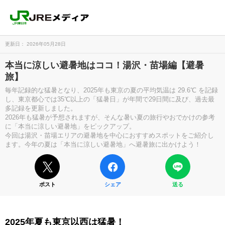
更新日： 2026年05月28日
本当に涼しい避暑地はココ！湯沢・苗場編【避暑
旅】
毎年記録的な猛暑となり、2025年も東京の夏の平均気温は 29.6℃ を記録
し、東京都心では35℃以上の「猛暑日」が年間で29日間に及び、過去最
多記録を更新しました。
2026年も猛暑が予想されますが、そんな暑い夏の旅行やおでかけの参考
に「本当に涼しい避暑地」をピックアップ。
今回は湯沢・苗場エリアの避暑地を中心におすすめスポットをご紹介し
ます。今年の夏は「本当に涼しい避暑地」へ避暑旅に出かけよう！
ポスト
シェア
送る
2025年夏も東京以西は猛暑！