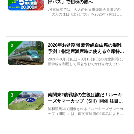
部パス」で初秋の旅へ
JR東日本では、大人の休日倶楽部会員限定の
「大人の休日倶楽部パス」を2026年7月31日
(金)～9月7日...
2026年お盆期間 新幹線自由席の混雑
2
予測！指定席満席時に使える立席特急
券も解説
2026年8月8日(土)～8月16日(日)のお盆期間に、
新幹線を利用して帰省やおでかけを考えている
方もい...
南関東2歳戦線の主役は誰だ！ルーキ
3
ーズサマーカップ（SIII）開催 注目馬
と見どころをチェック
浦和競馬場で開催される「ルーキーズサマーカ
ップ（SIII）」は、南関東所属の2歳馬による注
目の重賞競走（...