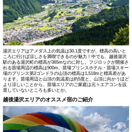
湯沢エリアはアメダス上の気温は30.1度ですが、標高の高いと
ころに行けば涼しさを満喫できるのが魅力！中でも、越後湯沢
駅のある湯沢町の標高が365mなのに対し、フジロックが開催さ
れる苗場周辺の標高は900m、苗場プリンスホテル・苗場スキー
場のプリンス第2ゴンドラの山頂の標高は1,518mと標高差があ
ります。苗場周辺と山頂の気温差は約5度と、山頂に向かうほど
より涼しいことから、苗場エリアのご家庭は元々エアコンを設
置していないところも多いとか。
越後湯沢エリアのオススメ宿のご紹介