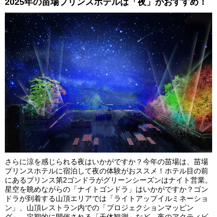
2025年の苗場プリンスホテルは「夜」がおすすめ！
さらに涼を感じられる夜はいかがですか？今年の苗場は、苗場
プリンスホテルに宿泊して夜の体験がおススメ！ホテル目の前
にあるプリンス第2ゴンドラがグリーンシーズンはナイト営業。
星空を眺めながらの「ナイトゴンドラ」はいかがですか？ゴン
ドラが到着する山頂エリアでは「ライトアップイルミネーショ
ン」、山頂レストラン内での「プロジェクションマッピン
グ」、定期的に開催される「天体観測」など、夜のアクティビ