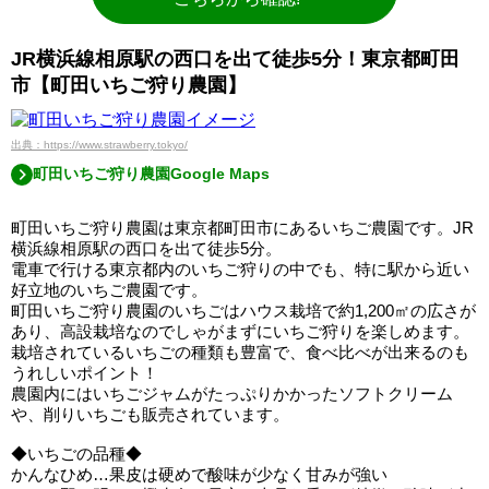
JR横浜線相原駅の西口を出て徒歩5分！東京都町田
市【町田いちご狩り農園】
出典：https://www.strawberry.tokyo/
町田いちご狩り農園Google Maps
町田いちご狩り農園は東京都町田市にあるいちご農園です。JR
横浜線相原駅の西口を出て徒歩5分。
電車で行ける東京都内のいちご狩りの中でも、特に駅から近い
好立地のいちご農園です。
町田いちご狩り農園のいちごはハウス栽培で約1,200㎡の広さが
あり、高設栽培なのでしゃがまずにいちご狩りを楽しめます。
栽培されているいちごの種類も豊富で、食べ比べが出来るのも
うれしいポイント！
農園内にはいちごジャムがたっぷりかかったソフトクリーム
や、削りいちごも販売されています。
◆いちごの品種◆
かんなひめ…果皮は硬めで酸味が少なく甘みが強い