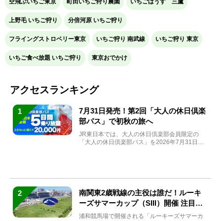
空飛ぶいちご東京
町田いちご狩り農園
いちごはうす 三鷹
上野毛 いちご狩り
分倍河原 いちご狩り
フライングストロベリー東京
いちご狩り 南武線
いちご狩り 東京
いちご食べ放題 いちご狩り
東京おでかけ
アクセスランキング
7月31日発売！第2回「大人の休日倶楽
1
部パス」で初秋の旅へ
JR東日本では、大人の休日倶楽部会員限定の
「大人の休日倶楽部パス」を2026年7月31日
(金)～9月7日...
南関東2歳戦線の主役は誰だ！ルーキ
2
ーズサマーカップ（SIII）開催 注目馬
と見どころをチェック
浦和競馬場で開催される「ルーキーズサマーカ