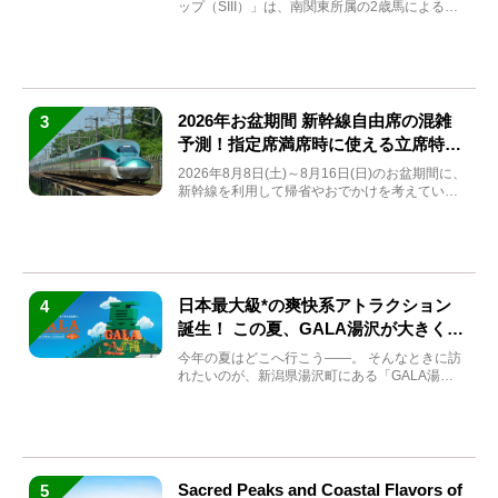
ップ（SIII）」は、南関東所属の2歳馬による注
目の重賞競走（...
2026年お盆期間 新幹線自由席の混雑
3
予測！指定席満席時に使える立席特急
券も解説
2026年8月8日(土)～8月16日(日)のお盆期間に、
新幹線を利用して帰省やおでかけを考えている
方もい...
日本最大級*の爽快系アトラクション
4
誕生！ この夏、GALA湯沢が大きく生
まれ変わる
今年の夏はどこへ行こう――。 そんなときに訪
れたいのが、新潟県湯沢町にある「GALA湯
沢」。2026年...
Sacred Peaks and Coastal Flavors of
5