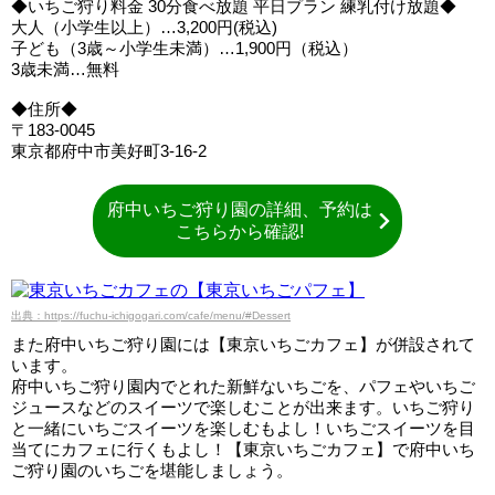
◆いちご狩り料金 30分食べ放題 平日プラン 練乳付け放題◆
大人（小学生以上）…3,200円(税込)
子ども（3歳～小学生未満）…1,900円（税込）
3歳未満…無料
◆住所◆
〒183-0045
東京都府中市美好町3-16-2
府中いちご狩り園の詳細、予約は
こちらから確認!
出典：https://fuchu-ichigogari.com/cafe/menu/#Dessert
また府中いちご狩り園には【東京いちごカフェ】が併設されて
います。
府中いちご狩り園内でとれた新鮮ないちごを、パフェやいちご
ジュースなどのスイーツで楽しむことが出来ます。いちご狩り
と一緒にいちごスイーツを楽しむもよし！いちごスイーツを目
当てにカフェに行くもよし！【東京いちごカフェ】で府中いち
ご狩り園のいちごを堪能しましょう。