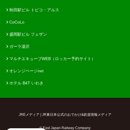
秋田駅ビル トピコ・アルス
CoCoLo
盛岡駅ビル フェザン
ガーラ湯沢
マルチエキューブWEB（ロッカー予約サイト）
オレンジページnet
ホテル B4T いわき
JREメディア | JR東日本公式のおでかけ&鉄道情報メディア
© East Japan Railway Company