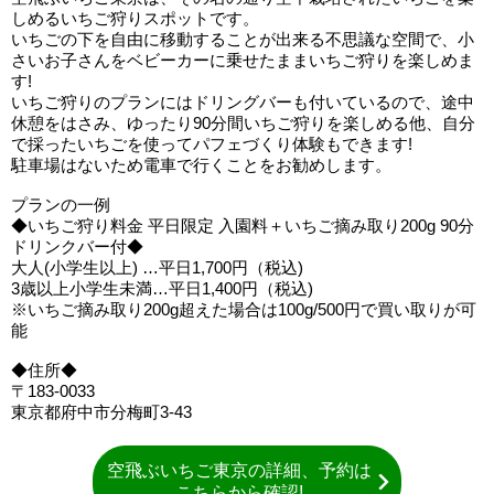
しめるいちご狩りスポットです。
いちごの下を自由に移動することが出来る不思議な空間で、小
さいお子さんをベビーカーに乗せたままいちご狩りを楽しめま
す!
いちご狩りのプランにはドリングバーも付いているので、途中
休憩をはさみ、ゆったり90分間いちご狩りを楽しめる他、自分
で採ったいちごを使ってパフェづくり体験もできます!
駐車場はないため電車で行くことをお勧めします。
プランの一例
◆いちご狩り料金 平日限定 入園料＋いちご摘み取り200g 90分
ドリンクバー付◆
大人(小学生以上) …平日1,700円（税込)
3歳以上小学生未満…平日1,400円（税込)
※いちご摘み取り200g超えた場合は100g/500円で買い取りが可
能
◆住所◆
〒183-0033
東京都府中市分梅町3-43
空飛ぶいちご東京の詳細、予約は
こちらから確認!