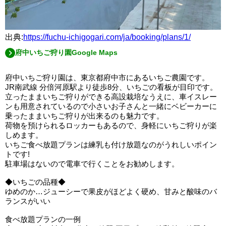
出典:
https://fuchu-ichigogari.com/ja/booking/plans/1/
府中いちご狩り園Google Maps
府中いちご狩り園は、東京都府中市にあるいちご農園です。
JR南武線 分倍河原駅より徒歩8分、いちごの看板が目印です。
立ったままいちご狩りができる高設栽培なうえに、車イスレー
ンも用意されているので小さいお子さんと一緒にベビーカーに
乗ったままいちご狩りが出来るのも魅力です。
荷物を預けられるロッカーもあるので、身軽にいちご狩りが楽
しめます。
いちご食べ放題プランは練乳も付け放題なのがうれしいポイン
トです!
駐車場はないので電車で行くことをお勧めします。
◆いちごの品種◆
ゆめのか…ジューシーで果皮がほどよく硬め、甘みと酸味のバ
ランスがいい
食べ放題プランの一例