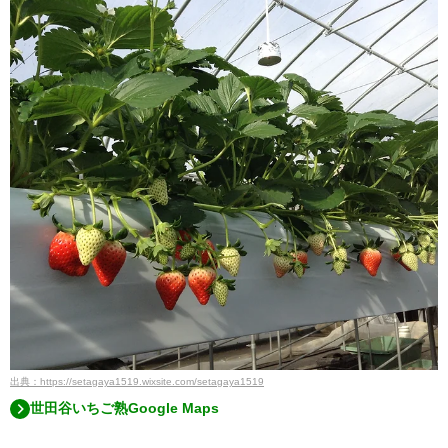
出典：https://setagaya1519.wixsite.com/setagaya1519
世田谷いちご熟Google Maps