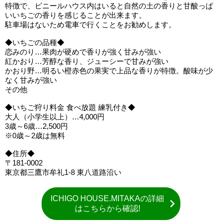
特徴で、ビニールハウス内はいると自然の土の香りと甘酸っぱ
いいちごの香りを感じることが出来ます。
駐車場はないため電車で行くことをお勧めします。
◆いちごの品種◆
恋みのり…果肉が硬めで香りが強く甘みが強い
紅かおり…芳醇な香り、ジューシーで甘みが強い
かおり野…明るい橙赤色の果実で上品な香りが特徴。酸味が少
なく甘みが強い
その他
◆いちご狩り料金 食べ放題 練乳付き◆
大人（小学生以上）…4,000円
3歳～6歳…2,500円
※0歳～2歳は無料
◆住所◆
〒181-0002
東京都三鷹市牟礼1-8 東八道路沿い
ICHIGO HOUSE.MITAKAの詳細
はこちらから確認!