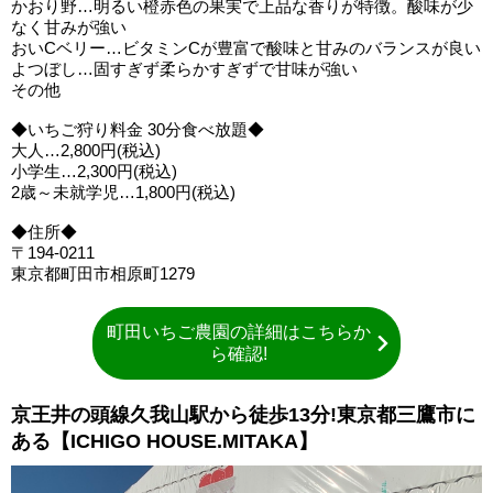
かおり野…明るい橙赤色の果実で上品な香りが特徴。酸味が少
なく甘みが強い
おいCベリー…ビタミンCが豊富で酸味と甘みのバランスが良い
よつぼし…固すぎず柔らかすぎずで甘味が強い
その他
◆いちご狩り料金 30分食べ放題◆
大人…2,800円(税込)
小学生…2,300円(税込)
2歳～未就学児…1,800円(税込)
◆住所◆
〒194-0211
東京都町田市相原町1279
町田いちご農園の詳細はこちらか
ら確認!
京王井の頭線久我山駅から徒歩13分!東京都三鷹市に
ある【ICHIGO HOUSE.MITAKA】