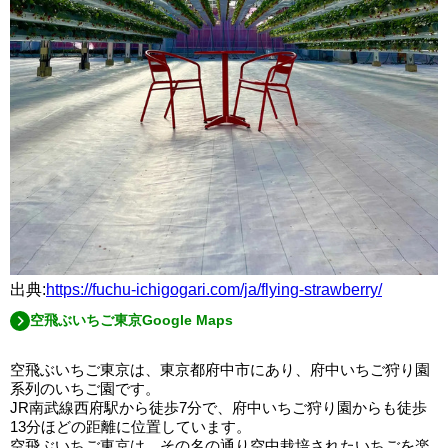
出典:
https://fuchu-ichigogari.com/ja/flying-strawberry/
空飛ぶいちご東京Google Maps
空飛ぶいちご東京は、東京都府中市にあり、府中いちご狩り園
系列のいちご園です。
JR南武線西府駅から徒歩7分で、府中いちご狩り園からも徒歩
13分ほどの距離に位置しています。
空飛ぶいちご東京は、その名の通り空中栽培されたいちごを楽