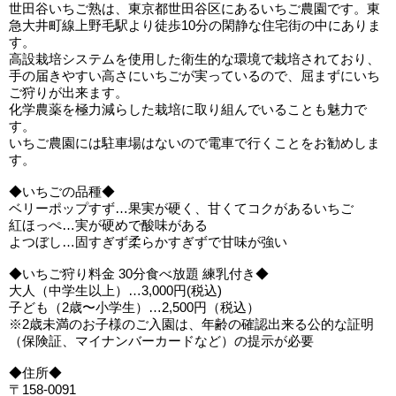
世田谷いちご熟は、東京都世田谷区にあるいちご農園です。東
急大井町線上野毛駅より徒歩10分の閑静な住宅街の中にありま
す。
高設栽培システムを使用した衛生的な環境で栽培されており、
手の届きやすい高さにいちごが実っているので、屈まずにいち
ご狩りが出来ます。
化学農薬を極力減らした栽培に取り組んでいることも魅力で
す。
いちご農園には駐車場はないので電車で行くことをお勧めしま
す。
◆いちごの品種◆
ベリーポップすず…果実が硬く、甘くてコクがあるいちご
紅ほっぺ…実が硬めで酸味がある
よつぼし…固すぎず柔らかすぎずで甘味が強い
◆いちご狩り料金 30分食べ放題 練乳付き◆
大人（中学生以上）…3,000円(税込)
子ども（2歳〜小学生）…2,500円（税込）
※2歳未満のお子様のご入園は、年齢の確認出来る公的な証明
（保険証、マイナンバーカードなど）の提示が必要
◆住所◆
〒158-0091