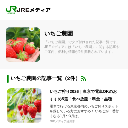
いちご農園
「いちご農園」でタグ付けされた記事一覧です。
JREメディアには「いちご農園」に関する記事や
ご案内、便利な情報が2件掲載されています。
いちご農園の記事一覧（2件）
いちご狩り2026｜東京で電車OKのお
すすめ5選！食べ放題・料金・品種まと
め
電車で行ける東京都内のいちご狩りスポット
を探している方におすすめ！ いちごが一番甘
くなる1月〜3月は、...
JREメディア編集部