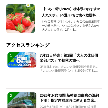
【いちご狩り2024】栃木県のおすすめ
人気スポット5選!いちご食べ放題料金
やアクセスをご紹介！
いちご狩りに行くなら、いちごの生産量日本
一の栃木県へ。いちごは小さいお子さんから
大人にも人気で、1月～3...
アクセスランキング
7月31日発売！第2回「大人の休日倶
1
楽部パス」で初秋の旅へ
JR東日本では、大人の休日倶楽部会員限定の
「大人の休日倶楽部パス」を2026年7月31日
(金)～9月7日...
2026年お盆期間 新幹線自由席の混雑
2
予測！指定席満席時に使える立席特
急券も解説
2026年8月8日(土)～8月16日(日)のお盆期間