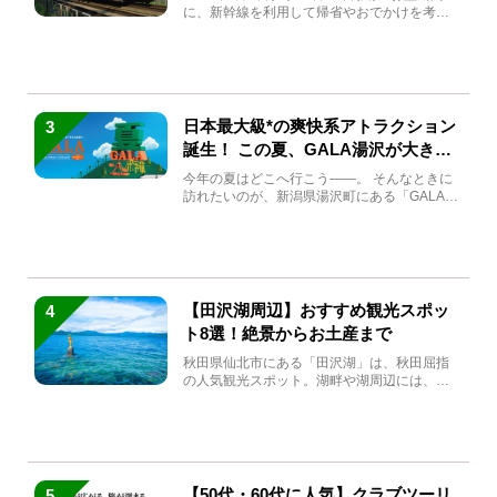
に、新幹線を利用して帰省やおでかけを考え
ている方もい...
日本最大級*の爽快系アトラクション
3
誕生！ この夏、GALA湯沢が大きく
生まれ変わる
今年の夏はどこへ行こう――。 そんなときに
訪れたいのが、新潟県湯沢町にある「GALA湯
沢」。2026年...
【田沢湖周辺】おすすめ観光スポッ
4
ト8選！絶景からお土産まで
秋田県仙北市にある「田沢湖」は、秋田屈指
の人気観光スポット。湖畔や湖周辺には、田
沢湖の魅力を堪能できる名...
【50代・60代に人気】クラブツーリ
5