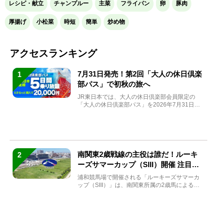
レシピ・献立
チャンプルー
主菜
フライパン
卵
豚肉
厚揚げ
小松菜
時短
簡単
炒め物
アクセスランキング
7月31日発売！第2回「大人の休日倶楽
1
部パス」で初秋の旅へ
JR東日本では、大人の休日倶楽部会員限定の
「大人の休日倶楽部パス」を2026年7月31日
(金)～9月7日...
南関東2歳戦線の主役は誰だ！ルーキ
2
ーズサマーカップ（SIII）開催 注目馬
と見どころをチェック
浦和競馬場で開催される「ルーキーズサマーカ
ップ（SIII）」は、南関東所属の2歳馬による注
目の重賞競走（...