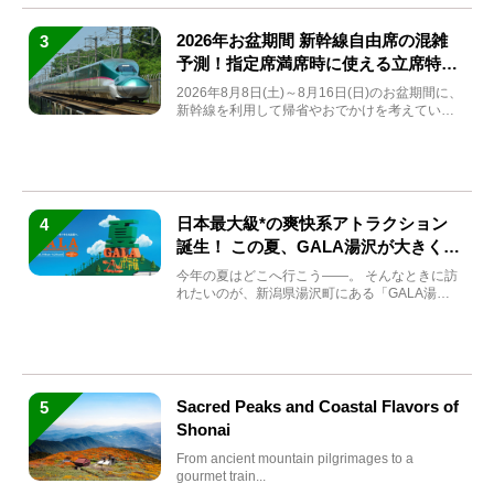
2026年お盆期間 新幹線自由席の混雑
3
予測！指定席満席時に使える立席特急
券も解説
2026年8月8日(土)～8月16日(日)のお盆期間に、
新幹線を利用して帰省やおでかけを考えている
方もい...
日本最大級*の爽快系アトラクション
4
誕生！ この夏、GALA湯沢が大きく生
まれ変わる
今年の夏はどこへ行こう――。 そんなときに訪
れたいのが、新潟県湯沢町にある「GALA湯
沢」。2026年...
Sacred Peaks and Coastal Flavors of
5
Shonai
From ancient mountain pilgrimages to a
gourmet train...