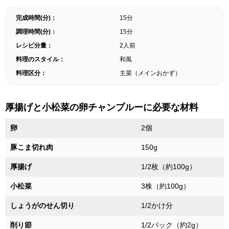
完成時間(分)：
15分
調理時間(分)：
15分
レシピ分量：
2人前
料理のスタイル：
和風
料理区分：
主菜（メインおかず）
厚揚げと小松菜の卵チャンプルーに必要な材料
卵
2個
豚こま切れ肉
150g
厚揚げ
1/2枚（約100g）
小松菜
3株（約100g）
しょうがのせん切り
1/2かけ分
削り節
1/2パック（約2g）