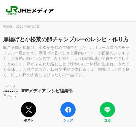
更新日： 2025年09月17日
厚揚げと小松菜の卵チャンプルーのレシピ・作り方
豚こま肉と厚揚げ、小松菜を炒めて卵でとじた、ボリューム満点のチャ
ンプルー風おかず。厚揚げの香ばしさと豚肉のコク、小松菜のシャキッ
とした食感が好バランスで、削り節としょうゆの風味が全体をやさしく
まとめます。卵がふんわり絡むことで味わいに一体感が生まれ、冷めて
も美味しくお弁当にも◎。15分で手軽に作れるうえ、栄養バランスも良
く、忙しい日の夕食にもぴったりの一品です。
JREメディア レシピ編集部
ポスト
シェア
送る