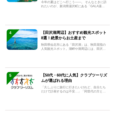
まれ変わる
今年の夏はどこへ行こう――。 そんなときに訪
れたいのが、新潟県湯沢町にある「GALA湯
沢」。2026年...
【田沢湖周辺】おすすめ観光スポット
4
8選！絶景からお土産まで
秋田県仙北市にある「田沢湖」は、秋田屈指の
人気観光スポット。湖畔や湖周辺には、田沢湖
の魅力を堪能できる名...
【50代・60代に人気】クラブツーリズ
5
ムが選ばれる理由
「久しぶりに旅行に行きたいけれど、自分たち
だけで計画するのは不安…」「同世代の方と気
兼ねなく楽しみたい」...