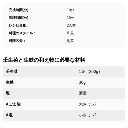
完成時間(分)：
10分
調理時間(分)：
10分
レシピ分量：
2人前
料理のスタイル：
和風
料理区分：
副菜
壬生菜と生麩の和え物に必要な材料
壬生菜
1束（200g）
生麩
30g
塩
適量
Aごま油
大さじ1/2
A塩
小さじ1/2