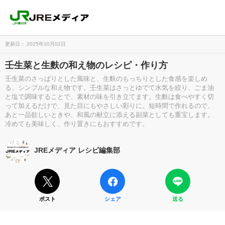
更新日： 2025年10月02日
壬生菜と生麩の和え物のレシピ・作り方
壬生菜のさっぱりとした風味と、生麩のもっちりとした食感を楽しめ
る、シンプルな和え物です。壬生菜はさっとゆでて水気を絞り、ごま油
と塩で調味することで、素材の味を引き立てます。生麩は食べやすく切
って加えるだけで、見た目にもやさしい彩りに。短時間で作れるので、
あと一品欲しいときや、和風の献立に添える副菜としても重宝します。
冷めても美味しく、作り置きにもおすすめです。
JREメディア レシピ編集部
ポスト
シェア
送る