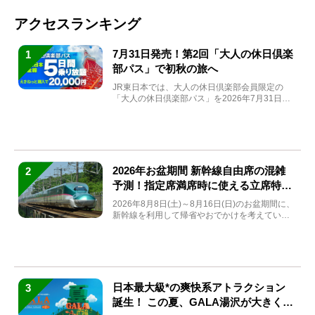
アクセスランキング
7月31日発売！第2回「大人の休日倶楽
1
部パス」で初秋の旅へ
JR東日本では、大人の休日倶楽部会員限定の
「大人の休日倶楽部パス」を2026年7月31日
(金)～9月7日...
2026年お盆期間 新幹線自由席の混雑
2
予測！指定席満席時に使える立席特急
券も解説
2026年8月8日(土)～8月16日(日)のお盆期間に、
新幹線を利用して帰省やおでかけを考えている
方もい...
日本最大級*の爽快系アトラクション
3
誕生！ この夏、GALA湯沢が大きく生