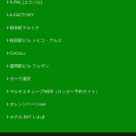
S-PAL (エスパル)
A-FACTORY
錦糸町テルミナ
秋田駅ビル トピコ・アルス
CoCoLo
盛岡駅ビル フェザン
ガーラ湯沢
マルチエキューブWEB（ロッカー予約サイト）
オレンジページnet
ホテル B4T いわき