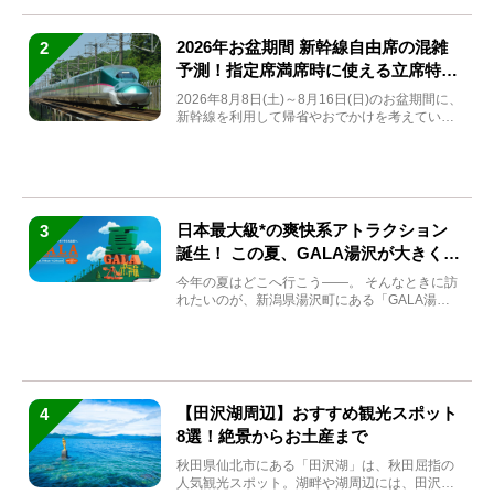
2026年お盆期間 新幹線自由席の混雑
2
予測！指定席満席時に使える立席特急
券も解説
2026年8月8日(土)～8月16日(日)のお盆期間に、
新幹線を利用して帰省やおでかけを考えている
方もい...
日本最大級*の爽快系アトラクション
3
誕生！ この夏、GALA湯沢が大きく生
まれ変わる
今年の夏はどこへ行こう――。 そんなときに訪
れたいのが、新潟県湯沢町にある「GALA湯
沢」。2026年...
【田沢湖周辺】おすすめ観光スポット
4
8選！絶景からお土産まで
秋田県仙北市にある「田沢湖」は、秋田屈指の
人気観光スポット。湖畔や湖周辺には、田沢湖