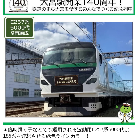
▲臨時踊り子などでも運用される波動用E257系5000代は
185系を連想させる緑色ラインカラー！