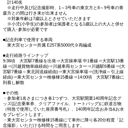
計140名
※走行中及び記念撮影時、1～3号車の東京方と8～9号車の青
森方との間は行き来が出来ません
※対象年齢は7歳以上とさせていただきます
※小児(小学生)の参加者は保護者となる1歳以上の大人と併せ
て購入･参加が必要です
■記念列車で使用する車両
東大宮センター所属 E257系5000代９両編成
■走行経路ラインナップ
9:36頃 大宮駅7番線を出発⇒大宮操車場 中1番線⇒大宮駅13番
線⇒(川越貨物単線経由)⇒川越車両センター⇒川越駅6番線⇒(大
宮駅7番線～東北回送線経由)⇒東大宮操車場⇒(洗浄線～引上線
経由)⇒東大宮センター検修棟15番線⇒14:00頃 大宮駅7番線に
到着し解散
■その他
・参加者1名さまにつき各1つずつ、大宮駅開業140周年記念グ
ッズ(記念乗車券、クリアファイル、トートバッグ)に鉄道古物
（特急で使用していた座席番号札）、140周年記念お弁当&お水
をプレゼントします。
・東大宮センター検修棟15番線にて車外に降り各20分程度「記
念撮影」いただける時間をご用意します。