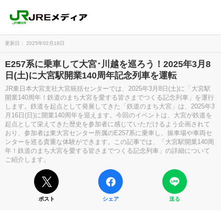
更新日： 2025年02月18日
E257系に乗車して大宮･川越を巡ろう！2025年3月8
日(土)に大宮駅開業140周年記念列車を運転
JR東日本大宮支社大宮統括センターでは、2025年3月8日(土)に「大宮駅
開業140周年！鉄道のまち大宮を愛する皆さまでつくる記念列車」を運行
します。鉄道を起点として発展してきた「鉄道のまち大宮」は、2025年3
月16日(日)に開業140周年を迎えます。今回のイベントは、大宮が鉄道を
起点として栄えてきた歴史を参加者に感じていただけるよう企画されて
おり、参加者は東大宮センター所属のE257系に乗車し、操車場や車両セ
ンターを巡る貴重な体験ができます。この記事では、「大宮駅開業140周
年！鉄道のまち大宮を愛する皆さまでつくる記念列車」の詳細について
ご紹介します。
ポスト
シェア
送る