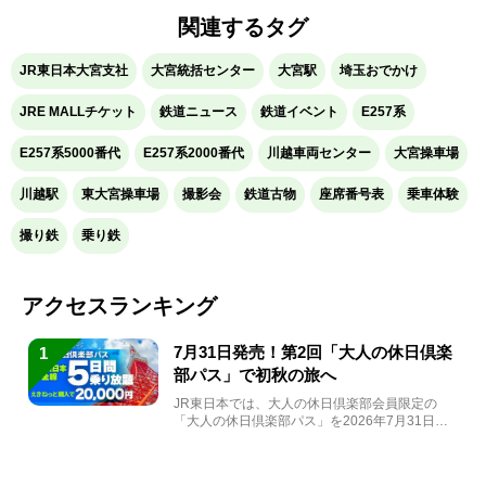
関連するタグ
JR東日本大宮支社
大宮統括センター
大宮駅
埼玉おでかけ
JRE MALLチケット
鉄道ニュース
鉄道イベント
E257系
E257系5000番代
E257系2000番代
川越車両センター
大宮操車場
川越駅
東大宮操車場
撮影会
鉄道古物
座席番号表
乗車体験
撮り鉄
乗り鉄
アクセスランキング
7月31日発売！第2回「大人の休日倶楽
1
部パス」で初秋の旅へ
JR東日本では、大人の休日倶楽部会員限定の
「大人の休日倶楽部パス」を2026年7月31日
(金)～9月7日...