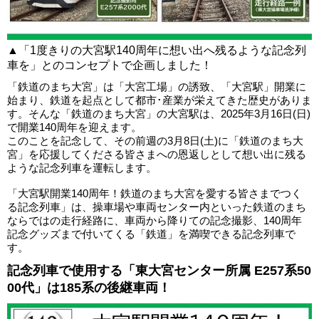
▲「1度きりの大宮駅140周年に想い出へ残るような記念列
車を」とのコンセプトで企画しました！
「鉄道のまち大宮」は「大宮工場」の誘致、「大宮駅」開業に
始まり、鉄道を起点として都市･産業が栄えてきた歴史がありま
す。そんな「鉄道のまち大宮」の大宮駅は、2025年3月16日(日)
で開業140周年を迎えます。
このことを記念して、その前週の3月8日(土)に「鉄道のまち大
宮」を応援してくださる皆さまへの恩返しとして想い出に残る
ような記念列車を運転します。
「大宮駅開業140周年！鉄道のまち大宮を愛する皆さまでつく
る記念列車」は、操車場や車両センター内といった鉄道のまち
ならではの走行経路に、車両から降りての記念撮影、140周年
記念グッズまで付いてくる「鉄道」を満喫できる記念列車で
す。
記念列車で使用する「東大宮センター所属 E257系50
00代」は185系の後継車両！