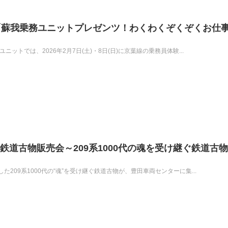
「蘇我乗務ユニットプレゼンツ！わくわくぞくぞくお仕
ットでは、2026年2月7日(土)・8日(日)に京葉線の乗務員体験...
0代鉄道古物販売会～209系1000代の魂を受け継ぐ鉄道古
209系1000代の“魂”を受け継ぐ鉄道古物が、豊田車両センターに集...