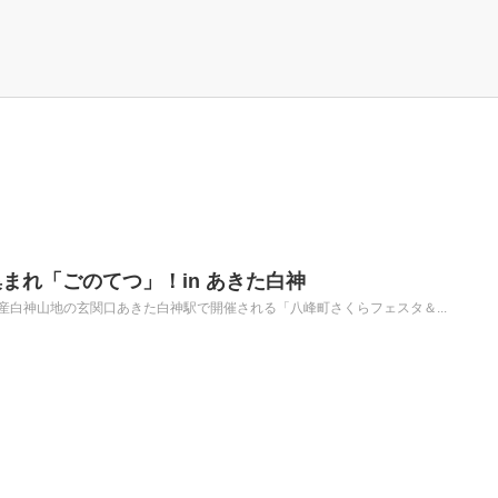
まれ「ごのてつ」！in あきた白神
遺産白神山地の玄関口あきた白神駅で開催される「八峰町さくらフェスタ＆...