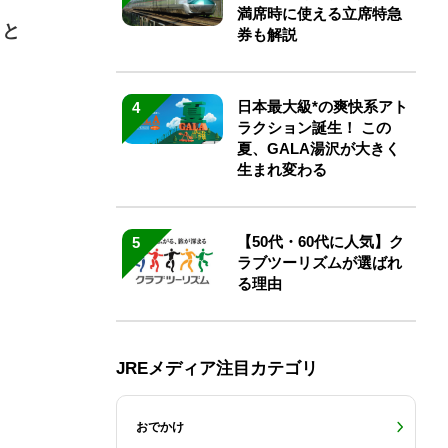
満席時に使える立席特急
トと
券も解説
日本最大級*の爽快系アト
4
ラクション誕生！ この
夏、GALA湯沢が大きく
生まれ変わる
【50代・60代に人気】ク
5
ラブツーリズムが選ばれ
る理由
JREメディア注目カテゴリ
おでかけ