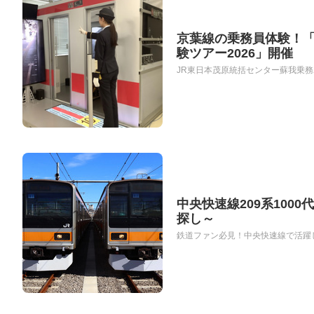
京葉線の乗務員体験！
験ツアー2026」開催
JR東日本茂原統括センター蘇我乗務ユニ
中央快速線209系100
探し～
鉄道ファン必見！中央快速線で活躍した