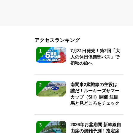
アクセスランキング
7月31日発売！第2回「大
1
人の休日倶楽部パス」で
初秋の旅へ
南関東2歳戦線の主役は
2
誰だ！ルーキーズサマー
カップ（SIII）開催 注目
馬と見どころをチェック
2026年お盆期間 新幹線自
3
由席の混雑予測！指定席