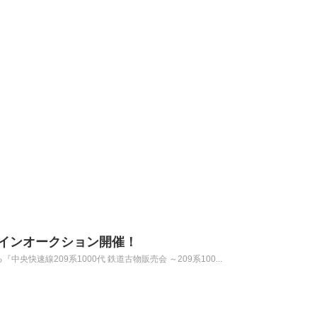
ラインオークション開催！
中央快速線209系1000代 鉄道古物販売会 ～209系100...