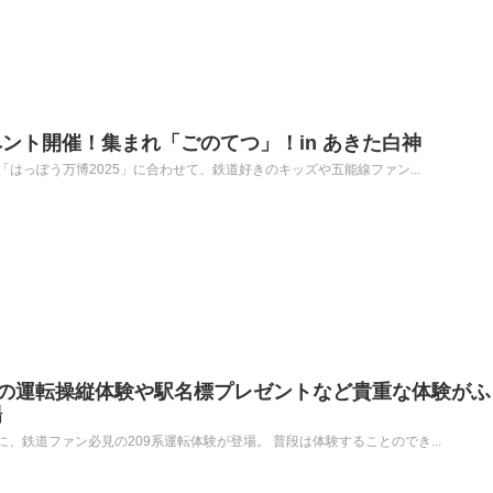
ント開催！集まれ「ごのてつ」！in あきた白神
る「はっぽう万博2025」に合わせて、鉄道好きのキッズや五能線ファン...
系の運転操縦体験や駅名標プレゼントなど貴重な体験がふ
場
、鉄道ファン必見の209系運転体験が登場。 普段は体験することのでき...