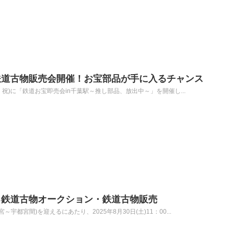
鉄道古物販売会開催！お宝部品が手に入るチャンス
火・祝)に「鉄道お宝即売会in千葉駅～推し部品、放出中～」を開催し...
る鉄道古物オークション・鉄道古物販売
宇都宮間)を迎えるにあたり、2025年8月30日(土)11：00...