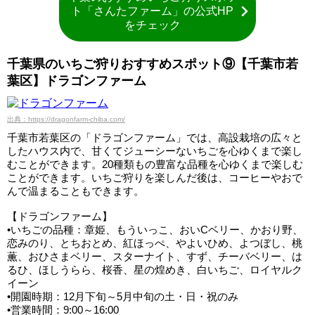
ト「さんたファーム」の公式HP
をチェック
千葉県のいちご狩りおすすめスポット⑨【千葉市若
葉区】ドラゴンファーム
出典：https://dragonfarm-chiba.com/
千葉市若葉区の「ドラゴンファーム」では、高設栽培の広々と
したハウス内で、甘くてジューシーないちごを心ゆくまで楽し
むことができます。20種類もの豊富な品種を心ゆくまで楽しむ
ことができます。いちご狩りを楽しんだ後は、コーヒーやおで
んで温まることもできます。
【ドラゴンファーム】
•いちごの品種：章姫、もういっこ、おいCベリー、かおり野、
恋みのり、とちおとめ、紅ほっぺ、やよいひめ、よつぼし、桃
薫、おひさまベリー、スターナイト、すず、チーバベリー、は
るひ、ほしうらら、桜香、星の煌めき、白いちご、ロイヤルク
イーン
•開園時期：12月下旬～5月中旬の土・日・祝のみ
•営業時間：9:00～16:00