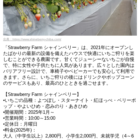
出典：https://www.shineberry-chiba.com/
「Strawberry Farm シャインベリー」は、2021年にオープンし
たばかりの最新の設備を備えたハウスで快適にいちご狩りを楽
しむことができる農園です。甘くてジューシーないちごが自慢
で、特に女性や子供たちに人気があります。広々とした園内は
バリアフリー設計で、車椅子やベビーカーでも安心して利用で
きます。さらに、いちご狩りの後にはドリンクやポップコーン
のサービスもあり、最高のひとときを過ごせます。
【Strawberry Farm シャインベリー】
•いちごの品種：よつぼし・スターナイト・紅ほっぺ・ベリーポ
ップ・やよいひめ・恋みのり・あきひめ
•開催期間：2025年1月～
•営業時間：10:00～15:00
•定休日：月曜日
•料金(2025年)：
大人（中学生以上）2,800円、小学生2,000円、未就学児（4～6