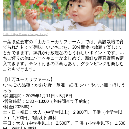
出典：https://farm.yukarigaoka.jp/
千葉県佐倉市の「山万ユーカリファーム」では、高設栽培で育
てられた甘くて美味しいいちごを、30分間食べ放題で楽しむこ
とができます。練乳かけ放題なのもうれしいポイントです。い
ちご狩りの他にバーベキューが楽しめて、新鮮な産直野菜も購
入できます。テント付きの区画もあり、グランピングを楽しむ
こともできます。
【山万ユーカリファーム】
•いちごの品種：かおり野・章姫・紅ほっぺ・やよい姫・ほしう
らら
•開園期間：2025年1月11日～5月6日
•営業時間：9:30～13:00（各時間帯で予約制）
•料金(2025年)：
土・日・祝日：大人（中学生以上） 2,800円、子供（小学生以
下） 1,700円、3歳以下 無料
平日：大人（中学生以上） 2,500円、子供（小学生以下） 1,500
円、3歳以下 無料