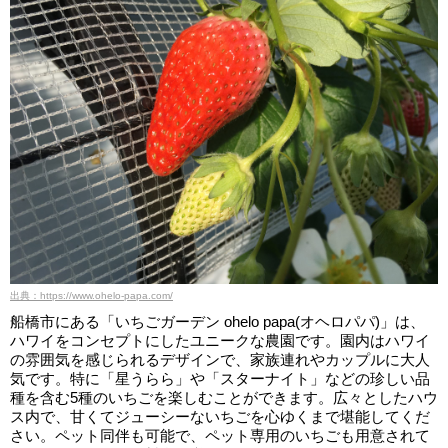
出典：https://www.ohelo-papa.com/
船橋市にある「いちごガーデン ohelo papa(オヘロパパ)」は、
ハワイをコンセプトにしたユニークな農園です。園内はハワイ
の雰囲気を感じられるデザインで、家族連れやカップルに大人
気です。特に「星うらら」や「スターナイト」などの珍しい品
種を含む5種のいちごを楽しむことができます。広々としたハウ
ス内で、甘くてジューシーないちごを心ゆくまで堪能してくだ
さい。ペット同伴も可能で、ペット専用のいちごも用意されて