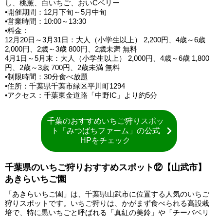
し、桃薫、白いちご、おいCベリー
•開催期間：12月下旬～5月中旬
•営業時間：10:00～13:30
•料金：
12月20日～3月31日：大人（小学生以上） 2,200円、4歳～6歳
2,000円、2歳～3歳 800円、2歳未満 無料
4月1日～5月末：大人（小学生以上） 2,000円、4歳～6歳 1,800
円、2歳～3歳 700円、2歳未満 無料
•制限時間：30分食べ放題
•住所：千葉県千葉市緑区平川町1294
•アクセス：千葉東金道路「中野IC」より約5分
千葉のおすすめいちご狩りスポッ
ト「みつばちファーム」の公式
HPをチェック
千葉県のいちご狩りおすすめスポット⑫【山武市】
あきらいちご園
「あきらいちご園」は、千葉県山武市に位置する人気のいちご
狩りスポットです。いちご狩りは、かがまず食べられる高設栽
培で、特に黒いちごと呼ばれる「真紅の美鈴」や「チーバベリ