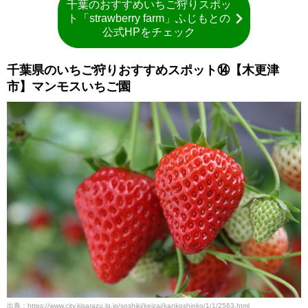
千葉のおすすめいちご狩りスポッ
ト「strawberry farm」ふじもとの
公式HPをチェック
千葉県のいちご狩りおすすめスポット⑭【木更津
市】マンモスいちご園
出典：https://www.city.kisarazu.lg.jp/soshiki/keizai/kankoshinko/1/1/2563.html