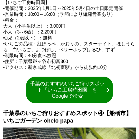
【いちご工房時田園】
•開催期間：2025年1月1日～2025年5月4日の土日限定開催
•営業時間：10:00～16:00（季節により短縮営業あり）
•料金：
大人（小学生以上）：3,000円
小人（3～6歳）：2,200円
幼児（2歳以下）：無料
•いちごの品種：紅ほっぺ、かおりの、スターナイト、ほしうら
ら、白いちご、よつぼし、ベリーホップはるひ、すず
•制限時間：40分食べ放題
•住所：千葉県鎌ヶ谷市初富360
•アクセス：新京成線「北初富駅」から徒歩約10分
千葉のおすすめいちご狩りスポッ
ト「いちご工房時田園」を
Googleで検索
千葉県のいちご狩りおすすめスポット④【船橋市】
いちごガーデン ohelo papa