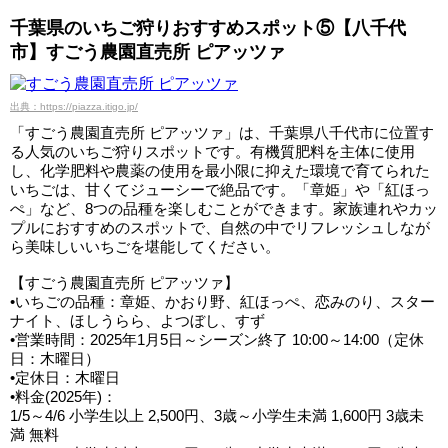
千葉県のいちご狩りおすすめスポット⑤【八千代
市】すごう農園直売所 ピアッツァ
出典：https://piazza.itigo.jp/
「すごう農園直売所 ピアッツァ」は、千葉県八千代市に位置す
る人気のいちご狩りスポットです。有機質肥料を主体に使用
し、化学肥料や農薬の使用を最小限に抑えた環境で育てられた
いちごは、甘くてジューシーで絶品です。「章姫」や「紅ほっ
ぺ」など、8つの品種を楽しむことができます。家族連れやカッ
プルにおすすめのスポットで、自然の中でリフレッシュしなが
ら美味しいいちごを堪能してください。
【すごう農園直売所 ピアッツァ】
•いちごの品種：章姫、かおり野、紅ほっぺ、恋みのり、スター
ナイト、ほしうらら、よつぼし、すず
•営業時間：2025年1月5日～シーズン終了 10:00～14:00（定休
日：木曜日）
•定休日：木曜日
•料金(2025年)：
1/5～4/6 小学生以上 2,500円、3歳～小学生未満 1,600円 3歳未
満 無料