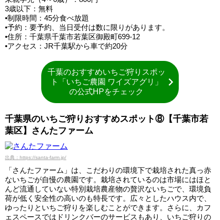
3歳以下：無料
•制限時間：45分食べ放題
•予約：要予約、当日受付は数に限りがあります。
•住所：千葉県千葉市若葉区御殿町699-12
•アクセス：JR千葉駅から車で約20分
千葉のおすすめいちご狩りスポッ
ト「いちご農園 ワイズアグリ」
の公式HPをチェック
千葉県のいちご狩りおすすめスポット⑧【千葉市若
葉区】さんたファーム
出典：https://santa-farm.jp/
「さんたファーム」は、こだわりの環境下で栽培された真っ赤
ないちごが自慢の農園です。栽培されているのは市場にはほと
んど流通していない特別栽培農産物の贅沢ないちごで、環境負
荷が低く安全性の高いのも特長です。広々としたハウス内で、
ゆったりといちご狩りを楽しむことができます。さらに、カフ
ェスペースではドリンクバーのサービスもあり、いちご狩りの