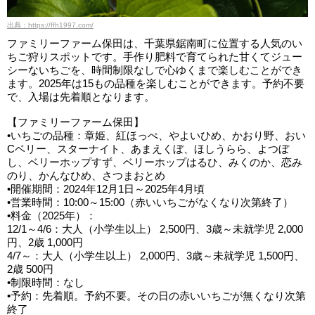
出典：https://ffh1997.com/
ファミリーファーム保田は、千葉県鋸南町に位置する人気のい
ちご狩りスポットです。手作り肥料で育てられた甘くてジュー
シーないちごを、時間制限なしで心ゆくまで楽しむことができ
ます。2025年は15もの品種を楽しむことができます。予約不要
で、入場は先着順となります。
【ファミリーファーム保田】
•いちごの品種：章姫、紅ほっぺ、やよいひめ、かおり野、おい
Cベリー、スターナイト、あまえくぼ、ほしうらら、よつぼ
し、ベリーホップすず、ベリーホップはるひ、みくのか、恋み
のり、かんなひめ、さつまおとめ
•開催期間：2024年12月1日～2025年4月頃
•営業時間：10:00～15:00（赤いいちごがなくなり次第終了）
•料金（2025年）：
12/1～4/6：大人（小学生以上） 2,500円、3歳～未就学児 2,000
円、2歳 1,000円
4/7～：大人（小学生以上） 2,000円、3歳～未就学児 1,500円、
2歳 500円
•制限時間：なし
•予約：先着順。予約不要。その日の赤いいちごが無くなり次第
終了