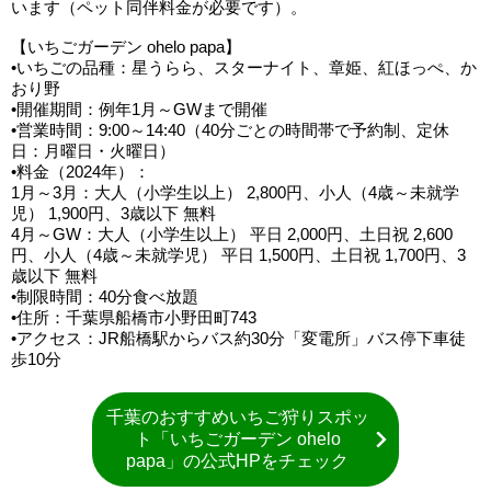
います（ペット同伴料金が必要です）。
【いちごガーデン ohelo papa】
•いちごの品種：星うらら、スターナイト、章姫、紅ほっぺ、か
おり野
•開催期間：例年1月～GWまで開催
•営業時間：9:00～14:40（40分ごとの時間帯で予約制、定休
日：月曜日・火曜日）
•料金（2024年）：
1月～3月：大人（小学生以上） 2,800円、小人（4歳～未就学
児） 1,900円、3歳以下 無料
4月～GW：大人（小学生以上） 平日 2,000円、土日祝 2,600
円、小人（4歳～未就学児） 平日 1,500円、土日祝 1,700円、3
歳以下 無料
•制限時間：40分食べ放題
•住所：千葉県船橋市小野田町743
•アクセス：JR船橋駅からバス約30分「変電所」バス停下車徒
歩10分
千葉のおすすめいちご狩りスポッ
ト「いちごガーデン ohelo
papa」の公式HPをチェック