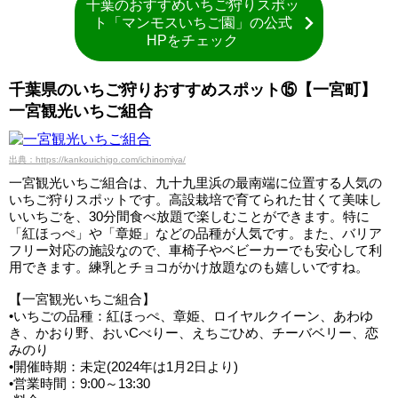
千葉のおすすめいちご狩りスポッ
ト「マンモスいちご園」の公式
HPをチェック
千葉県のいちご狩りおすすめスポット⑮【一宮町】
一宮観光いちご組合
出典：https://kankouichigo.com/ichinomiya/
一宮観光いちご組合は、九十九里浜の最南端に位置する人気の
いちご狩りスポットです。高設栽培で育てられた甘くて美味し
いいちごを、30分間食べ放題で楽しむことができます。特に
「紅ほっぺ」や「章姫」などの品種が人気です。また、バリア
フリー対応の施設なので、車椅子やベビーカーでも安心して利
用できます。練乳とチョコがかけ放題なのも嬉しいですね。
【一宮観光いちご組合】
•いちごの品種：紅ほっぺ、章姫、ロイヤルクイーン、あわゆ
き、かおり野、おいCべりー、えちごひめ、チーバベリー、恋
みのり
•開催時期：未定(2024年は1月2日より)
•営業時間：9:00～13:30