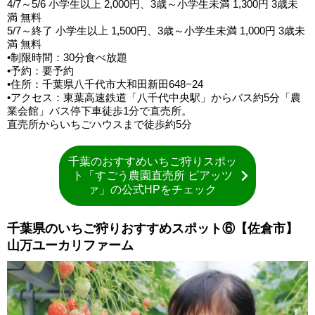
4/7～5/6 小学生以上 2,000円、3歳～小学生未満 1,300円 3歳未
満 無料
5/7～終了 小学生以上 1,500円、3歳～小学生未満 1,000円 3歳未
満 無料
•制限時間：30分食べ放題
•予約：要予約
•住所：千葉県八千代市大和田新田648−24
•アクセス：東葉高速鉄道「八千代中央駅」からバス約5分「農
業会館」バス停下車徒歩1分で直売所。
直売所からいちごハウスまで徒歩約5分
千葉のおすすめいちご狩りスポッ
ト「すごう農園直売所 ピアッツ
ァ」の公式HPをチェック
千葉県のいちご狩りおすすめスポット⑥【佐倉市】
山万ユーカリファーム