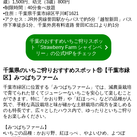
歳）1,500円、幼児（3歳）800円
•制限時間：40分食べ放題
•住所：千葉県千葉市緑区平川町1621
•アクセス：JR外房線誉田駅からバスで約5分「越智新田」バス
停下車徒歩1分、千葉外房有料道路 誉田IC出口より約1分
千葉のおすすめいちご狩りスポッ
ト「Strawberry Farm シャインベ
リー」の公式HPをチェック
千葉県のいちご狩りおすすめスポット⑪【千葉市緑
区】みつばちファーム
千葉市緑区に位置する「みつばちファーム」では、減農薬栽培
で育てられた甘くてジューシーないちごを安心して楽しむこと
ができます。特に「かおり野」や「紅ほっぺ」などの品種が人
気で、手軽な高設栽培と味が確かな土耕栽培の両方を楽しめる
のも特長です。広々としたハウス内で、ゆったりといちご狩り
をお楽しみください。
【みつばちファーム】
•いちごの品種：かおり野、紅ほっぺ 、やよいひめ、よつぼ