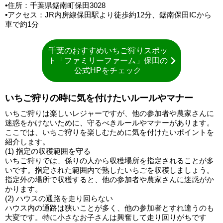
•住所：千葉県鋸南町保田3028
•アクセス：JR内房線保田駅より徒歩約12分、鋸南保田ICから
車で約1分
千葉のおすすめいちご狩りスポッ
ト「ファミリーファーム」保田の
公式HPをチェック
いちご狩りの時に気を付けたいルールやマナー
いちご狩りは楽しいレジャーですが、他の参加者や農家さんに
迷惑をかけないために、守るべきルールやマナーがあります。
ここでは、いちご狩りを楽しむために気を付けたいポイントを
紹介します。
(1) 指定の収穫範囲を守る
いちご狩りでは、係りの人から収穫場所を指定されることが多
いです。指定された範囲内で熟したいちごを収穫しましょう。
指定外の場所で収穫すると、他の参加者や農家さんに迷惑がか
かります。
(2) ハウスの通路を走り回らない
ハウス内の通路は狭いことが多く、他の参加者とすれ違うのも
大変です。特に小さなお子さんは興奮して走り回りがちです