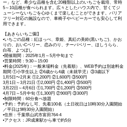
ー」など、希少な品種を含む20種類以上のいちごを栽培、常時
5～10品種が食べられます。広々としたハウス内で、甘くてジ
ューシーないちごを心ゆくまで楽しむことができます。バリア
フリー対応の施設なので、車椅子やベビーカーでも安心して利
用できます。
【あきらいちご園】
•いちごの品種：紅ほっぺ、章姫、真紅の美鈴(黒いちご)、かお
りの、おいCベリー、恋みのり、チーバベリー、ほしうらら、
白苺、よつぼし
•開催期間：2025年1月～5月中旬まで
•営業時間：9:30～15:00
•料金(2025年)：一般来場料金（先着順）、WEB予約は別途料金
期間 ①小学生以上 ②6歳から4歳（未就学児）③3歳以下
1月5日〜2月末 ①2,200円 ②1,600円 ③500円
3月1日～3月21日 ①2,000円 ②1,400円 ③500円
3月22日～4月6日 ①1,700円 ②1,200円 ③500円
4月7日～5月中旬 ①1,300円 ②900円 ③300円
•制限時間：60分食べ放題
•予約：予約なし可、先着100名（土日祝日は10時30分入園開始
／平日は9時30分入園開始）
•住所：千葉県山武市富田764-4
•アクセス：JR成東駅から車で約5分