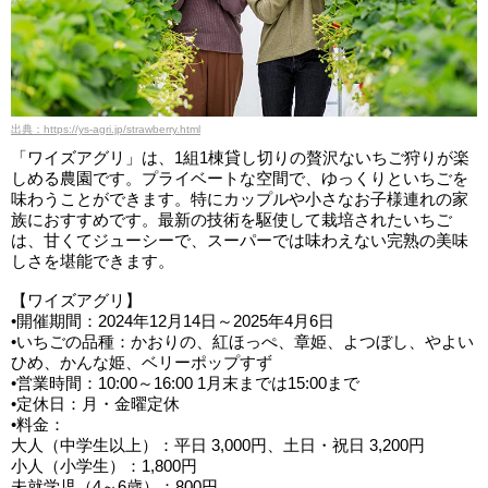
出典：https://ys-agri.jp/strawberry.html
「ワイズアグリ」は、1組1棟貸し切りの贅沢ないちご狩りが楽
しめる農園です。プライベートな空間で、ゆっくりといちごを
味わうことができます。特にカップルや小さなお子様連れの家
族におすすめです。最新の技術を駆使して栽培されたいちご
は、甘くてジューシーで、スーパーでは味わえない完熟の美味
しさを堪能できます。
【ワイズアグリ】
•開催期間：2024年12月14日～2025年4月6日
•いちごの品種：かおりの、紅ほっぺ、章姫、よつぼし、やよい
ひめ、かんな姫、ベリーポップすず
•営業時間：10:00～16:00 1月末までは15:00まで
•定休日：月・金曜定休
•料金：
大人（中学生以上）：平日 3,000円、土日・祝日 3,200円
小人（小学生）：1,800円
未就学児（4～6歳）：800円