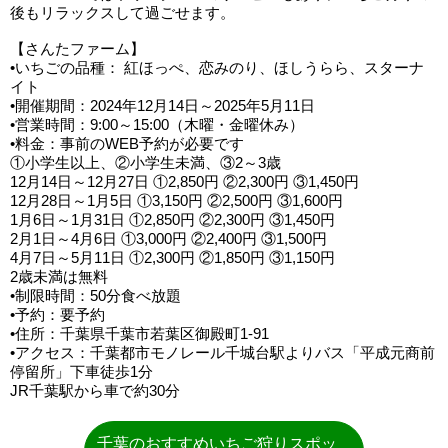
後もリラックスして過ごせます。
【さんたファーム】
•いちごの品種： 紅ほっぺ、恋みのり、ほしうらら、スターナ
イト
•開催期間：2024年12月14日～2025年5月11日
•営業時間：9:00～15:00（木曜・金曜休み）
•料金：事前のWEB予約が必要です
①小学生以上、②小学生未満、③2～3歳
12月14日～12月27日 ①2,850円 ②2,300円 ③1,450円
12月28日～1月5日 ①3,150円 ②2,500円 ③1,600円
1月6日～1月31日 ①2,850円 ②2,300円 ③1,450円
2月1日～4月6日 ①3,000円 ②2,400円 ③1,500円
4月7日～5月11日 ①2,300円 ②1,850円 ③1,150円
2歳未満は無料
•制限時間：50分食べ放題
•予約：要予約
•住所：千葉県千葉市若葉区御殿町1-91
•アクセス：千葉都市モノレール千城台駅よりバス「平成元商前
停留所」下車徒歩1分
JR千葉駅から車で約30分
千葉のおすすめいちご狩りスポッ