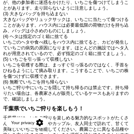
が、他の参加者に迷惑をかけたり、いちごを傷つけてしまうこ
とがあります。走り回らないように注意しましょう。
(3) 大きなバッグを持ち込まない
大きなバッグやリュックサックは、いちごに当たって傷つける
ことがあります。ハウス内には必要最低限の荷物だけを持ち込
み、バッグは小さめのものにしましょう。
(4) ヘタは指定のゴミ箱に捨てる
いちごのヘタや食べ残しをハウス内に捨てると、カビが発生し
ていちごの病気の原因になります。ほとんどの施設ではヘタ入
れが用意されているので、必ず指定のゴミ箱に捨てましょう。
(5) いちごを引っ張って収穫しない
いちごを収穫する際は、まっすぐ引っ張るのではなく、手首を
ひねるようにして摘み取ります。こうすることで、いちごの株
を傷つけずに収穫できます。
(6) 無断でいちごを持ち帰らない
いちご狩り中にいちごを隠して持ち帰るのは禁止です。持ち帰
りたい場合は、各農家さんが販売しているケースもありますの
で、確認しましょう。
千葉県でいちご狩りを楽しもう！
千葉県には、いちご狩りを楽しめる魅力的なスポットがたくさ
んあります。家族連れやカップル、友人同士で訪れて、甘くて
美味しいいちごを堪能してください。農園ごとに異なる品種や