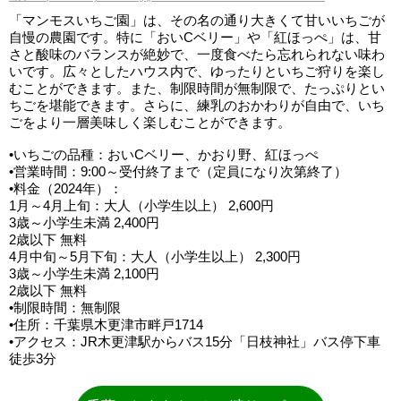
「マンモスいちご園」は、その名の通り大きくて甘いいちごが
自慢の農園です。特に「おいCベリー」や「紅ほっぺ」は、甘
さと酸味のバランスが絶妙で、一度食べたら忘れられない味わ
いです。広々としたハウス内で、ゆったりといちご狩りを楽し
むことができます。また、制限時間が無制限で、たっぷりとい
ちごを堪能できます。さらに、練乳のおかわりが自由で、いち
ごをより一層美味しく楽しむことができます。
•いちごの品種：おいCベリー、かおり野、紅ほっぺ
•営業時間：9:00～受付終了まで（定員になり次第終了）
•料金（2024年）：
1月～4月上旬：大人（小学生以上） 2,600円
3歳～小学生未満 2,400円
2歳以下 無料
4月中旬～5月下旬：大人（小学生以上） 2,300円
3歳～小学生未満 2,100円
2歳以下 無料
•制限時間：無制限
•住所：千葉県木更津市畔戸1714
•アクセス：JR木更津駅からバス15分「日枝神社」バス停下車
徒歩3分