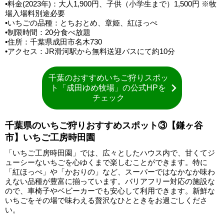
•料金(2023年)：大人1,900円、子供（小学生まで）1,500円 ※牧
場入場料別途必要
•いちごの品種：とちおとめ、章姫、紅ほっぺ
•制限時間：20分食べ放題
•住所：千葉県成田市名木730
•アクセス：JR滑河駅から無料送迎バスにて約10分
千葉のおすすめいちご狩りスポッ
ト「成田ゆめ牧場」の公式HPを
チェック
千葉県のいちご狩りおすすめスポット③【鎌ヶ谷
市】いちご工房時田園
「いちご工房時田園」では、広々としたハウス内で、甘くてジ
ューシーないちごを心ゆくまで楽しむことができます。特に
「紅ほっぺ」や「かおりの」など、スーパーではなかなか味わ
えない品種が豊富に揃っています。バリアフリー対応の施設な
ので、車椅子やベビーカーでも安心して利用できます。新鮮な
いちごをその場で味わえる贅沢なひとときをお過ごしくださ
い。