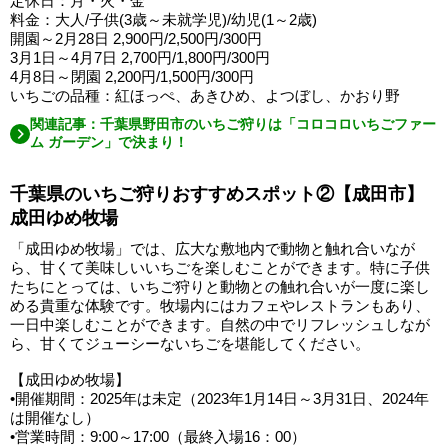
定休日：月・火・金
料金：大人/子供(3歳～未就学児)/幼児(1～2歳)
開園～2月28日 2,900円/2,500円/300円
3月1日～4月7日 2,700円/1,800円/300円
4月8日～閉園 2,200円/1,500円/300円
いちごの品種：紅ほっぺ、あきひめ、よつぼし、かおり野
関連記事：千葉県野田市のいちご狩りは「コロコロいちごファー
ム ガーデン」で決まり！
千葉県のいちご狩りおすすめスポット②【成田市】
成田ゆめ牧場
「成田ゆめ牧場」では、広大な敷地内で動物と触れ合いなが
ら、甘くて美味しいいちごを楽しむことができます。特に子供
たちにとっては、いちご狩りと動物との触れ合いが一度に楽し
める貴重な体験です。牧場内にはカフェやレストランもあり、
一日中楽しむことができます。自然の中でリフレッシュしなが
ら、甘くてジューシーないちごを堪能してください。
【成田ゆめ牧場】
•開催期間：2025年は未定（2023年1月14日～3月31日、2024年
は開催なし）
•営業時間：9:00～17:00（最終入場16：00）