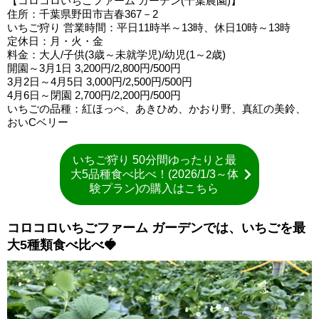
【コロコロいちごファーム ガーデン(千葉農園)】
住所：千葉県野田市吉春367－2
いちご狩り 営業時間：平日11時半～13時、休日10時～13時
定休日：月・火・金
料金：大人/子供(3歳～未就学児)/幼児(1～2歳)
開園～3月1日 3,200円/2,800円/500円
3月2日～4月5日 3,000円/2,500円/500円
4月6日～閉園 2,700円/2,200円/500円
いちごの品種：紅ほっぺ、あきひめ、かおり野、真紅の美鈴、
おいCベリー
いちご狩り 50分間ゆったりと最
大5品種食べ比べ！(2026/1/3～体
験プラン)の購入はこちら
コロコロいちごファーム ガーデンでは、いちごを最
大5種類食べ比べ🍓