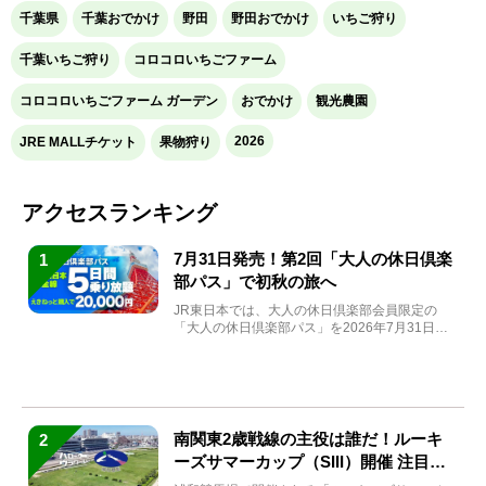
千葉県
千葉おでかけ
野田
野田おでかけ
いちご狩り
千葉いちご狩り
コロコロいちごファーム
コロコロいちごファーム ガーデン
おでかけ
観光農園
2026
JRE MALLチケット
果物狩り
アクセスランキング
7月31日発売！第2回「大人の休日倶楽
1
部パス」で初秋の旅へ
JR東日本では、大人の休日倶楽部会員限定の
「大人の休日倶楽部パス」を2026年7月31日
(金)～9月7日...
南関東2歳戦線の主役は誰だ！ルーキ
2
ーズサマーカップ（SIII）開催 注目馬
と見どころをチェック