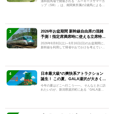
浦和競馬場で開催される「ルーキーズサマーカ
ップ（SIII）」は、南関東所属の2歳馬による注
目の重賞競走（...
2026年お盆期間 新幹線自由席の混雑
3
予測！指定席満席時に使える立席特急
券も解説
2026年8月8日(土)～8月16日(日)のお盆期間に、
新幹線を利用して帰省やおでかけを考えている
方もい...
日本最大級*の爽快系アトラクション
4
誕生！ この夏、GALA湯沢が大きく生
まれ変わる
今年の夏はどこへ行こう――。 そんなときに訪
れたいのが、新潟県湯沢町にある「GALA湯
沢」。2026年...