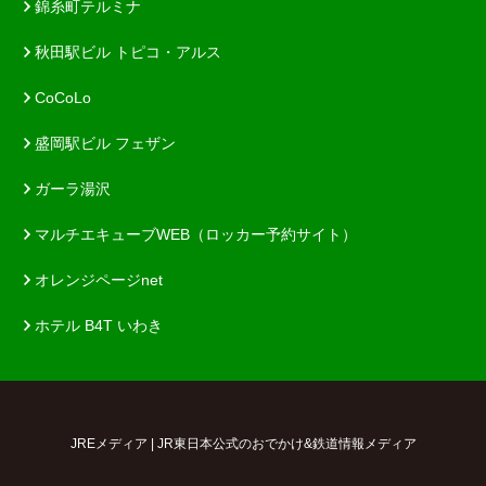
錦糸町テルミナ
秋田駅ビル トピコ・アルス
CoCoLo
盛岡駅ビル フェザン
ガーラ湯沢
マルチエキューブWEB（ロッカー予約サイト）
オレンジページnet
ホテル B4T いわき
JREメディア | JR東日本公式のおでかけ&鉄道情報メディア