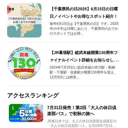
【千葉県民の日2025】6月15日の日曜
日／イベントやお得なスポット紹介！
毎年6月15日は【千葉県民の日】です。2025
年の今年は日曜にあたり、千葉県内のおでか
けスポットではお得...
【JR幕張駅】総武本線開業130周年フ
ァイナルイベント詳細をお知らせしま
す！
2024年7月20日に総武本線の市川駅・船橋
駅・千葉駅・佐倉駅が開業130周年を迎え、
12月9日には錦糸...
アクセスランキング
7月31日発売！第2回「大人の休日倶
1
楽部パス」で初秋の旅へ
JR東日本では、大人の休日倶楽部会員限定の
「大人の休日倶楽部パス」を2026年7月31日