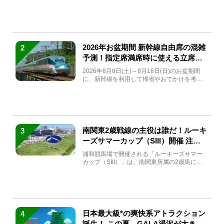
(金)～9月7日...
2026年お盆期間 新幹線自由席の混雑
2
予測！指定席満席時に使える立席特
急券も解説
2026年8月8日(土)～8月16日(日)のお盆期間
に、新幹線を利用して帰省やおでかけを考え
ている方もい...
南関東2歳戦線の主役は誰だ！ルーキ
3
ーズサマーカップ（SIII）開催 注目
馬と見どころをチェック
浦和競馬場で開催される「ルーキーズサマー
カップ（SIII）」は、南関東所属の2歳馬によ
る注目の重賞競走（...
日本最大級*の爽快系アトラクション
4
誕生！ この夏、GALA湯沢が大きく