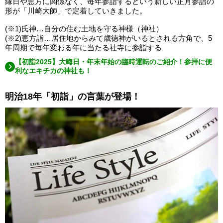
縁日や恵方に関係なく、毎年参詣するという新しい正月参詣の
形が「川崎大師」で定着していきました。
(※1)氏神…自分の住む土地を守る神様（神社）
(※2)恵方詣…居住地からみて歳徳神がいるとされる方角で、5
年周期で毎年変わる年に当たる社寺に参詣する
【初詣2025】大晦日・年末年始の臨時運転のご紹介！参拝に便
利なエキチカの神社も！
明治18年「初詣」の言葉が登場！