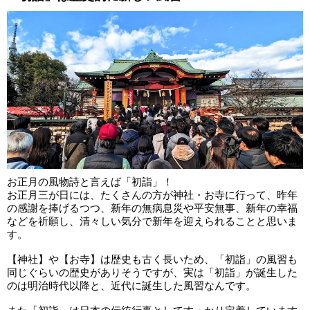
お正月の風物詩と言えば「初詣」！
お正月三が日には、たくさんの方が神社・お寺に行って、昨年
の感謝を捧げるつつ、新年の無病息災や平安無事、新年の幸福
などを祈願し、清々しい気分で新年を迎えられる ことと思いま
す。
【神社】や【お寺】は歴史も古く長いため、「初詣」の風習も
同じぐらいの歴史がありそうですが、実は「初詣」が誕生した
のは明治時代以降と、近代に誕生した風習なんです。