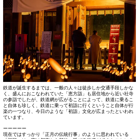
鉄道が誕生するまでは、一般の人々は徒歩しか交通手段しかな
く、盛んにおこなわれていた「恵方詣」も居住地から近い社寺
の参詣でしたが、鉄道網が広がることによって、鉄道に乗るこ
と自体も珍しく、鉄道に乗って初詣に行くということ自体が行
楽の一つなり、今日のような「初詣」文化が広まったといわれ
ています。
ーーーーー
現在ではすっかり「正月の伝統行事」のように思われている