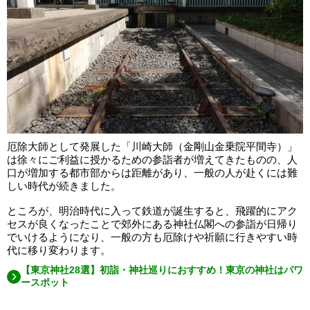
厄除大師として発展した「川崎大師（金剛山金乗院平間寺）」
は徐々にご利益に授かるための参詣者が増えてきたものの、人
口が増加する都市部からは距離があり、一般の人が赴くには難
しい時代が続きました。
ところが、明治時代に入って鉄道が誕生すると、飛躍的にアク
セスが良くなったことで郊外にある神社仏閣への参詣が日帰り
でいけるようになり、一般の方も厄除けや祈願に行きやすい時
代に移り変わります。
【東京神社28選】初詣・神社巡りにおすすめ！東京の神社はパワ
ースポット