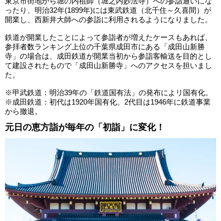
東京市街地から堀の内祖師（堀之内妙法寺）への参詣通いにな
ったり、明治32年(1899年)には東武鉄道（北千住～久喜間）が
開業し、西新井大師への参詣に利用されるようになりました。
鉄道が開業したことによって参詣者が増えたケースもあれば、
参拝者数ランキング上位の千葉県成田市にある「成田山新勝
寺」の場合は、成田鉄道が開業当初から参詣客輸送を目的とし
て建設されたもので「成田山新勝寺」へのアクセスを担いまし
た。
※甲武鉄道：明治39年の「鉄道国有法」の発布によリ国有化。
※成田鉄道：初代は1920年国有化。2代目は1946年に鉄道事業
から撤退。
元日の恵方詣が毎年の「初詣」に変化！