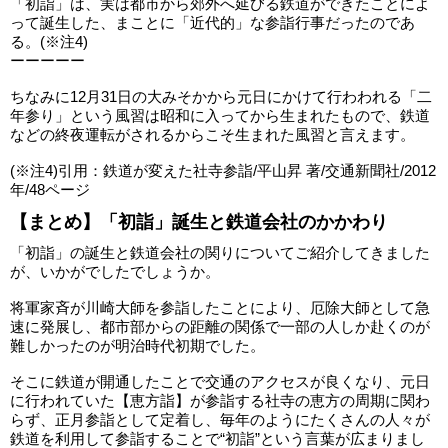
「初詣」は、実は都市から郊外へ延びる鉄道ができたことによ
って誕生した、まことに「近代的」な参詣行事だったのであ
る。(※注4)
ーーーーー
ちなみに12月31日の大みそかから元日にかけて行わわれる「二
年参り」という風習は昭和に入ってから生まれたもので、鉄道
などの終夜運転がされるからこそ生まれた風習と言えます。
(※注4)引用：鉄道が変えた社寺参詣/平山昇 著/交通新聞社/2012
年/48ページ
【まとめ】「初詣」誕生と鉄道会社のかかわり
「初詣」の誕生と鉄道会社の関りについてご紹介してきました
が、いかがでしたでしょうか。
将軍家斉が川崎大師を参詣したことにより、厄除大師として急
速に発展し、都市部からの距離の関係で一部の人しか赴くのが
難しかったのが明治時代初期でした。
そこに鉄道が開通したことで交通のアクセスが良くなり、元日
に行われていた【恵方詣】が参詣する社寺の恵方の周期に関わ
らず、正月参詣として定着し、毎年のようにたくさんの人々が
鉄道を利用して参詣することで“初詣”という言葉が広まりまし