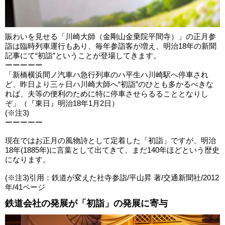
賑わいを見せる「川崎大師（金剛山金乗院平間寺）」の正月参
詣は臨時列車運行もあり、毎年参詣客が増え、明治18年の新聞
記事にて“初詣”ということが登場してきます。
ーーーーー
「新橋横浜間ノ汽車ハ急行列車のハ平生ハ川崎駅へ停車され
ど、昨日より三ヶ日ハ川崎大師へ“初詣”のひとも多かるべきな
れば、夫等の便利のために特に停車させらるることとなりし
ぞ」（『東日』明治18年1月2日）
(※注3)
ーーーーー
現在ではお正月の風物詩として定着した「初詣」ですが、明治
18年(1885年)に言葉として出てきて、まだ140年ほどという歴史
になります。
(※注3)引用：鉄道が変えた社寺参詣/平山昇 著/交通新聞社/2012
年/41ページ
鉄道会社の発展が「初詣」の発展に寄与