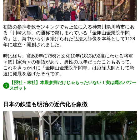
初詣の参拝者数ランキングでも上位に入る神奈川県川崎市にあ
る「川崎大師」の通称で親しまれている「金剛山金乗院平間
寺」は、海中から引き揚げられた弘法大師像を本尊として1128
年に建立・開創されました。
時は経ち、寛政8年(1796)と文化10年(1813)の2度にわたる将軍
＜徳川家斉＞の参詣があり、男性の厄年だったこともあって、
これをきっかけに「金剛山金乗院平間寺」は厄除大師として急
速に発展を遂げたそうです。
【摂社・末社】本殿参拝だけじゃもったいない！実は隠れパワー
スポット
日本の鉄道も明治の近代化を象徴