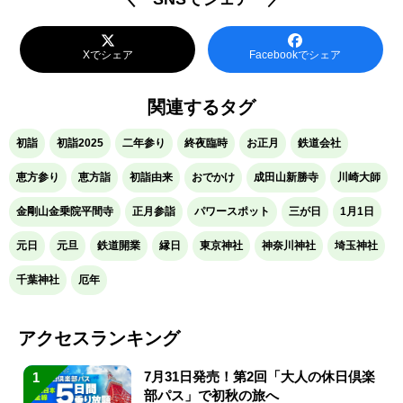
Xでシェア
Facebookでシェア
関連するタグ
初詣
初詣2025
二年参り
終夜臨時
お正月
鉄道会社
恵方参り
恵方詣
初詣由来
おでかけ
成田山新勝寺
川崎大師
金剛山金乗院平間寺
正月参詣
パワースポット
三が日
1月1日
元日
元旦
鉄道開業
縁日
東京神社
神奈川神社
埼玉神社
千葉神社
厄年
アクセスランキング
7月31日発売！第2回「大人の休日倶楽
1
部パス」で初秋の旅へ