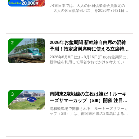
JR東日本では、大人の休日倶楽部会員限定の
「大人の休日倶楽部パス」を2026年7月31日
(金)～9月7日...
2026年お盆期間 新幹線自由席の混雑
2
予測！指定席満席時に使える立席特急
券も解説
2026年8月8日(土)～8月16日(日)のお盆期間に、
新幹線を利用して帰省やおでかけを考えている
方もい...
南関東2歳戦線の主役は誰だ！ルーキ
3
ーズサマーカップ（SIII）開催 注目馬
と見どころをチェック
浦和競馬場で開催される「ルーキーズサマーカ
ップ（SIII）」は、南関東所属の2歳馬による注
目の重賞競走（...