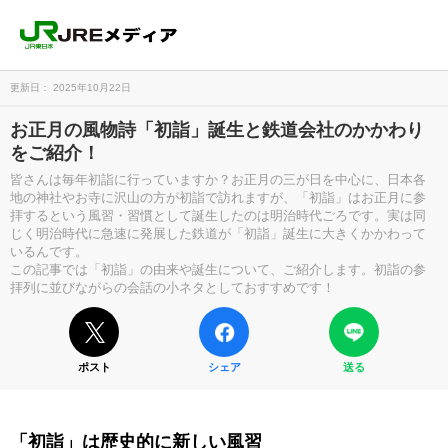
更新日： 2025年10月22日
お正月の風物詩「初詣」誕生と鉄道会社のかかわり
をご紹介！
皆さんは毎年初詣に行っていますか？お正月の三が日を中心に、日本各
地の神社やお寺に沢山の方が初詣で訪れますが、「初詣」はお正月に参
拝するという風習・習慣として誕生したのは明治時代ごろです。実は同
じく明治時代に急速に発展した鉄道が「初詣」誕生に大きくかかわって
いるんです。
この記事では「初詣」の由来や誕生について、ご紹介します。初詣の参
拝列に並びながらの会話の小ネタとしておすすめです！
ポスト
シェア
送る
「初詣」は歴史的に新しい風習