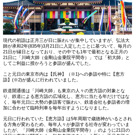
現代の初詣は正月三が日に賑わいが集中していますが、弘法大
師が承和2年(835年)3月21日に入定したことに基づいて、毎月の
21日が縁日となっており、その中でも1年で最初となる正月の
21日に「川崎大師（金剛山金乗院平間寺）」では「初大師」と
してご利益に授かろうと参詣が盛んでした。
こと元日の東京市内は【氏神】（※1)への参詣や特に【恵方
詣】(※2)が盛んに行われていました。
鉄道開通後は「川崎大師」も東京の人々の恵方詣の対象とな
り、鉄道による恵方詣の広域化し、恵方に当たる年だけではな
く、毎年元日に大勢の参詣客で賑わい、鉄道会社も参詣者の増
加に合わせて臨時列車を毎年出すようになりました。
元日に行われていた【恵方詣】は5年周期で歳徳神がいるとされ
る方角が変わるため、毎年人々が参詣する社寺が変わっていま
したが、「川崎大師（金剛山金乗院平間寺）」のように21日の