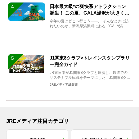
日本最大級*の爽快系アトラクション
4
誕生！ この夏、GALA湯沢が大きく生
まれ変わる
今年の夏はどこへ行こう――。 そんなときに訪
れたいのが、新潟県湯沢町にある「GALA湯
沢」。2026年...
J1関東8クラブ×トレインスタンプラリ
5
ー完全ガイド
JR東日本がJ1関東8クラブと連携し、鉄道での
サステナブル観戦をテーマにした「J1関東8クラ
ブ×トレイン...
JREメディア編集部
JREメディア注目カテゴリ