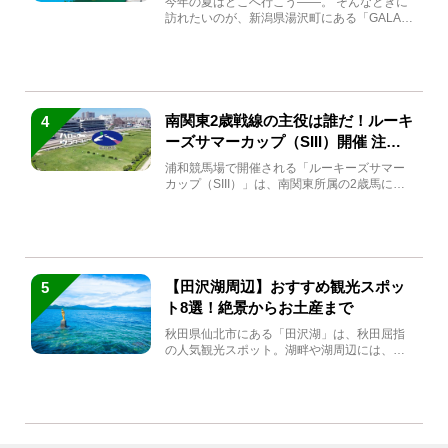
今年の夏はどこへ行こう――。 そんなときに
訪れたいのが、新潟県湯沢町にある「GALA湯
沢」。2026年...
南関東2歳戦線の主役は誰だ！ルーキ
4
ーズサマーカップ（SIII）開催 注目
馬と見どころをチェック
浦和競馬場で開催される「ルーキーズサマー
カップ（SIII）」は、南関東所属の2歳馬によ
る注目の重賞競走（...
【田沢湖周辺】おすすめ観光スポッ
5
ト8選！絶景からお土産まで
秋田県仙北市にある「田沢湖」は、秋田屈指
の人気観光スポット。湖畔や湖周辺には、田
沢湖の魅力を堪能できる名...