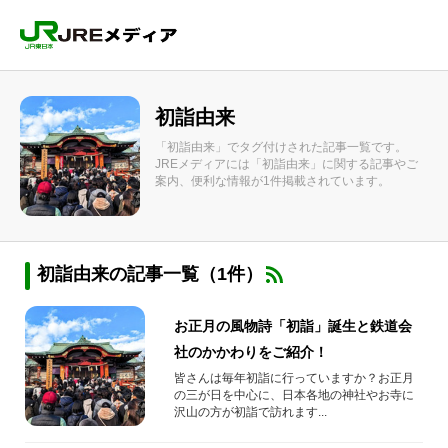
初詣由来
「初詣由来」でタグ付けされた記事一覧です。
JREメディアには「初詣由来」に関する記事やご
案内、便利な情報が1件掲載されています。
初詣由来の記事一覧（1件）
お正月の風物詩「初詣」誕生と鉄道会
社のかかわりをご紹介！
皆さんは毎年初詣に行っていますか？お正月
の三が日を中心に、日本各地の神社やお寺に
沢山の方が初詣で訪れます...