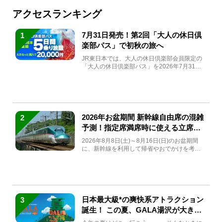
アクセスランキング
7月31日発売！第2回「大人の休日倶
1
楽部パス」で初秋の旅へ
JR東日本では、大人の休日倶楽部会員限定の
「大人の休日倶楽部パス」を2026年7月31日
(金)～9月7日...
2026年お盆期間 新幹線自由席の混雑
2
予測！指定席満席時に使える立席特
急券も解説
2026年8月8日(土)～8月16日(日)のお盆期間
に、新幹線を利用して帰省やおでかけを考え
ている方もい...
日本最大級*の爽快系アトラクション
3
誕生！ この夏、GALA湯沢が大きく
生まれ変わる