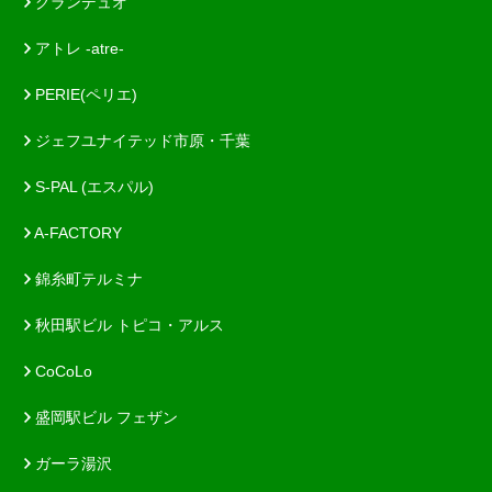
グランデュオ
アトレ -atre-
PERIE(ペリエ)
ジェフユナイテッド市原・千葉
S-PAL (エスパル)
A-FACTORY
錦糸町テルミナ
秋田駅ビル トピコ・アルス
CoCoLo
盛岡駅ビル フェザン
ガーラ湯沢