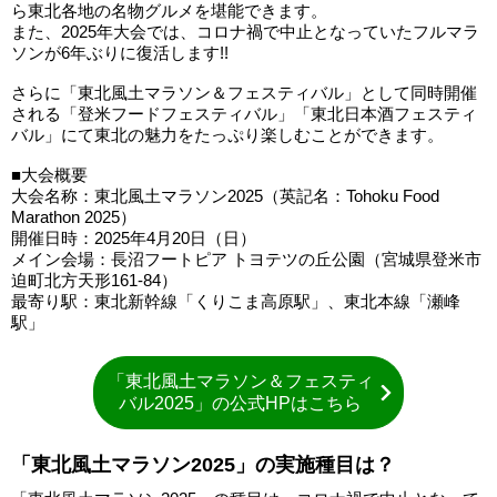
ら東北各地の名物グルメを堪能できます。
また、2025年大会では、コロナ禍で中止となっていたフルマラ
ソンが6年ぶりに復活します!!
さらに「東北風土マラソン＆フェスティバル」として同時開催
される「登米フードフェスティバル」「東北日本酒フェスティ
バル」にて東北の魅力をたっぷり楽しむことができます。
■大会概要
大会名称：東北風土マラソン2025（英記名：Tohoku Food
Marathon 2025）
開催日時：2025年4月20日（日）
メイン会場：長沼フートピア トヨテツの丘公園（宮城県登米市
迫町北方天形161-84）
最寄り駅：東北新幹線「くりこま高原駅」、東北本線「瀬峰
駅」
「東北風土マラソン＆フェスティ
バル2025」の公式HPはこちら
「東北風土マラソン2025」の実施種目は？