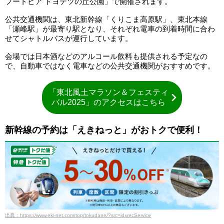
フートピア トヨテツの丘公園」で開催されます。
公共交通機関は、東北新幹線「くりこま高原駅」、東北本線
「瀬峰駅」が最寄り駅となり、それぞれ電車の到着時間に合わ
せてシャトルバスが運行しています。
会場では日本酒などのアルコール飲料も提供される予定なの
で、自動車ではなく電車などの公共交通機関がおすすめです。
「東北風土マラソン＆フェスティ
バル2025」のアクセスはこちら
新幹線の予約は「えきねっと」がおトクで便利！
出典：https://www.eki-net.com/top/tokudane/?src=idxrecService