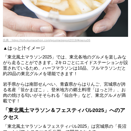
出典：https://tohokumarathon.com/gourmetreport2019/#menu06
▲はっと汁イメージ
「東北風土マラソン2025」では、東北各地のグルメを楽しみな
がら走ることができます。2キロごとにエイドステーションが設
置されているため、ハーフマラソンは10品、フルマラソンだと
約20品の東北グルメを堪能できます！
岩手県からは南部せんべい、青森県からはりんご、宮城県が誇
る名産「笹かまぼこ」、登米地方の郷土料理「はっと汁」、お
肉の焼ける匂いがそそられる「仙台牛」など、東北グルメが満
載です！
「東北風土マラソン＆フェスティバル2025」へのア
クセス
「東北風土マラソン＆フェスティバル2025」は宮城県の「長沼