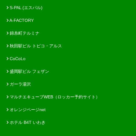
S-PAL (エスパル)
A-FACTORY
錦糸町テルミナ
秋田駅ビル トピコ・アルス
CoCoLo
盛岡駅ビル フェザン
ガーラ湯沢
マルチエキューブWEB（ロッカー予約サイト）
オレンジページnet
ホテル B4T いわき