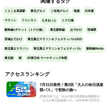
関連するタグ
くりこま高原駅
東北グルメ
ご当地グルメ
地酒
日本酒
マラソン
ファンラン
えきねっと
トクだ値
新幹線eチケット（トクだ値）
東北新幹線
おでかけ
宮城県
宮城おでかけ
東北風土マラソン＆フェスティバル2025
東北風土マラソン
東北風土マラソン＆フェスティバル
新幹線Media
東北桜
桜
JR東日本 マーケティング本部
アクセスランキング
7月31日発売！第2回「大人の休日倶楽
1
部パス」で初秋の旅へ
JR東日本では、大人の休日倶楽部会員限定の
「大人の休日倶楽部パス」を2026年7月31日
(金)～9月7日...