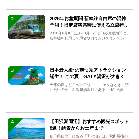
2026年お盆期間 新幹線自由席の混雑
2
予測！指定席満席時に使える立席特急
券も解説
2026年8月8日(土)～8月16日(日)のお盆期間に、
新幹線を利用して帰省やおでかけを考えている
方もい...
日本最大級*の爽快系アトラクション
3
誕生！ この夏、GALA湯沢が大きく生
まれ変わる
今年の夏はどこへ行こう――。 そんなときに訪
れたいのが、新潟県湯沢町にある「GALA湯
沢」。2026年...
【田沢湖周辺】おすすめ観光スポット
4
8選！絶景からお土産まで
秋田県仙北市にある「田沢湖」は、秋田屈指の