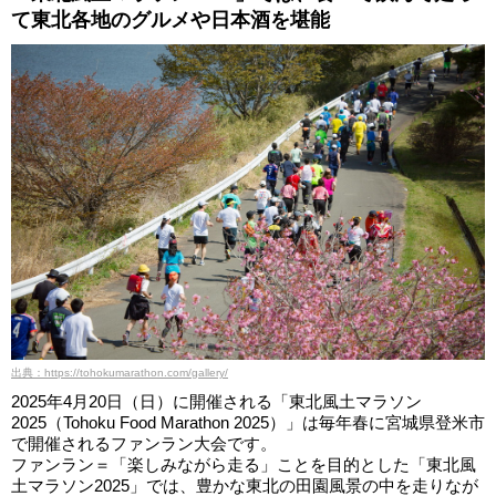
て東北各地のグルメや日本酒を堪能
出典：https://tohokumarathon.com/gallery/
2025年4月20日（日）に開催される「東北風土マラソン
2025（Tohoku Food Marathon 2025）」は毎年春に宮城県登米市
で開催されるファンラン大会です。
ファンラン＝「楽しみながら走る」ことを目的とした「東北風
土マラソン2025」では、豊かな東北の田園風景の中を走りなが