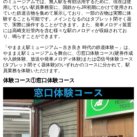
のミュージアムでは、無人駅を有効活用するために、現在は使
用していない駅員事務室に、国鉄からJR初期にかけて使用され
ていた鉄道古物を集めて展示しており、一部の古物は実際に体
験することも可能です。メインとなるのはタブレット閉そく器
で、実際に操作することができます。また、発車メロディ装置
には高崎支社管内を含む様々な駅のメロディが収録されてお
り、鳴らすことができます。
「やままえ駅ミュージアム～古き良き 時代の鉄道体験～」は、
やままえ駅ミュージアムを舞台に、①窓口体験コース(硬券作成
や入鋏体験、放送や発車メロディ体験)または②信号体験コース
(タブレット閉そく器体験)のいずれかのコースに分かれて、駅
員業務を体験いただけます。
体験コース①窓口体験コース