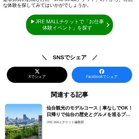
な体験を探してみてはいかがでしょうか。
▶JRE MALLチケットで「お仕事
体験イベント」を探す
＼ SNSでシェア ／
Xでシェア
Facebookでシェア
関連する記事
仙台観光のモデルコース｜車なしでOK！
日帰りで仙台の歴史とグルメを巡るプラ
ン【2026年】
JRE MALLチケット編集部