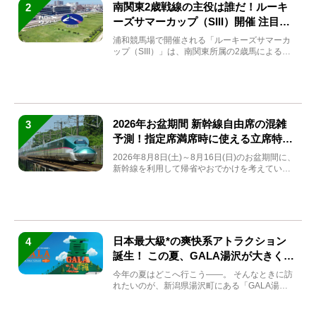
南関東2歳戦線の主役は誰だ！ルーキ
2
ーズサマーカップ（SIII）開催 注目馬
と見どころをチェック
浦和競馬場で開催される「ルーキーズサマーカ
ップ（SIII）」は、南関東所属の2歳馬による注
目の重賞競走（...
2026年お盆期間 新幹線自由席の混雑
3
予測！指定席満席時に使える立席特急
券も解説
2026年8月8日(土)～8月16日(日)のお盆期間に、
新幹線を利用して帰省やおでかけを考えている
方もい...
日本最大級*の爽快系アトラクション
4
誕生！ この夏、GALA湯沢が大きく生
まれ変わる
今年の夏はどこへ行こう――。 そんなときに訪
れたいのが、新潟県湯沢町にある「GALA湯
沢」。2026年...