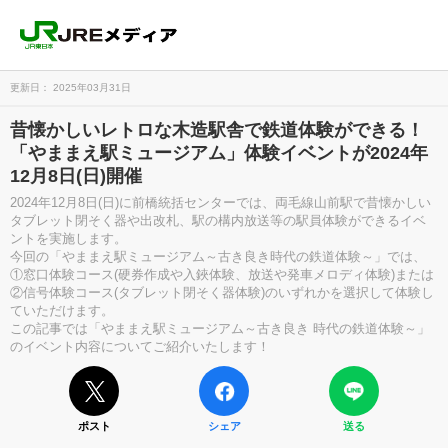
更新日： 2025年03月31日
昔懐かしいレトロな木造駅舎で鉄道体験ができる！
「やままえ駅ミュージアム」体験イベントが2024年
12月8日(日)開催
2024年12月8日(日)に前橋統括センターでは、両毛線山前駅で昔懐かしい
タブレット閉そく器や出改札、駅の構内放送等の駅員体験ができるイベ
ントを実施します。
今回の「やままえ駅ミュージアム～古き良き時代の鉄道体験～」では、
①窓口体験コース(硬券作成や入鋏体験、放送や発車メロディ体験)または
②信号体験コース(タブレット閉そく器体験)のいずれかを選択して体験し
ていただけます。
この記事では「やままえ駅ミュージアム～古き良き 時代の鉄道体験～」
のイベント内容についてご紹介いたします！
ポスト
シェア
送る