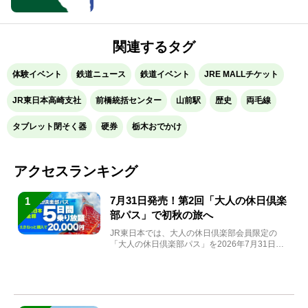
関連するタグ
体験イベント
鉄道ニュース
鉄道イベント
JRE MALLチケット
JR東日本高崎支社
前橋統括センター
山前駅
歴史
両毛線
タブレット閉そく器
硬券
栃木おでかけ
アクセスランキング
7月31日発売！第2回「大人の休日倶楽
1
部パス」で初秋の旅へ
JR東日本では、大人の休日倶楽部会員限定の
「大人の休日倶楽部パス」を2026年7月31日
(金)～9月7日...