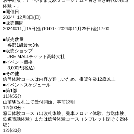
お手軽版！！「やままえ駅ミュージアム～古き良き時代の鉄道
体験～」
■開催日
2024年12月8日(日)
■販売期間
2024年11月15日(金)10:00～2024年11月29日(金)17:00
■販売数量
各部1組最大3名
■販売ショップ
JRE MALLチケット高崎支社
■イベント価格
3,000円(税込)
■その他
信号体験コースは内容が難しいため、推奨年齢12歳以上
■イベントスケジュール
■第1部
11時55分
山前駅改札にて受付開始、事前説明
12時00分～
窓口体験コース（出改札体験、発車メロディ体験、放送体験、
鉄道電話体験）または信号体験コース（タブレット閉そく器体
験）
12時30分