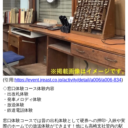
(引用:
https://event.jreast.co.jp/activity/detail/a006/a006-834
)
◇窓口体験コース体験内容
・出改札体験
・発車メロディ体験
・放送体験
・鉄道電話体験
窓口体験コースでは昔の出札体験として硬券への押印･入鋏や実
際のホームでの放送体験ができます！他にも高崎支社管内の駅