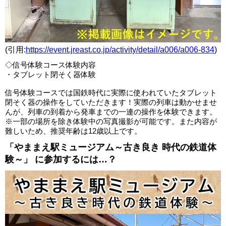
(引用:
https://event.jreast.co.jp/activity/detail/a006/a006-834
)
◇信号体験コース体験内容
・タブレット閉そく器体験
信号体験コースでは国鉄時代に実際に使われていたタブレット
閉そく器の操作をしていただきます！実際の列車は動かせませ
んが、列車の到着から発車までの一連の操作を体験できます。
※一部の場所を除き体験中の写真撮影が可能です。また内容が
難しいため、推奨年齢は12歳以上です。
「やままえ駅ミュージアム～古き良き 時代の鉄道体
験～」 に参加するには…？