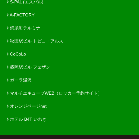
S-PAL (エスパル)
A-FACTORY
錦糸町テルミナ
秋田駅ビル トピコ・アルス
CoCoLo
盛岡駅ビル フェザン
ガーラ湯沢
マルチエキューブWEB（ロッカー予約サイト）
オレンジページnet
ホテル B4T いわき