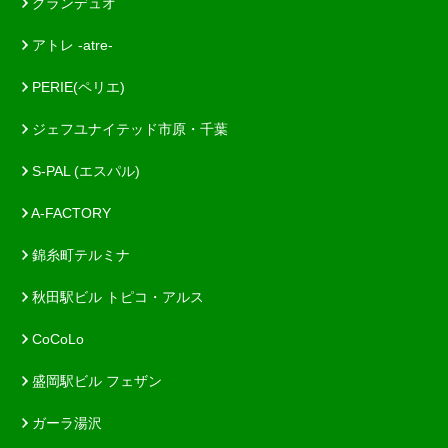
グランデュオ
アトレ -atre-
PERIE(ペリエ)
ジェフユナイテッド市原・千葉
S-PAL (エスパル)
A-FACTORY
錦糸町テルミナ
秋田駅ビル トピコ・アルス
CoCoLo
盛岡駅ビル フェザン
ガーラ湯沢