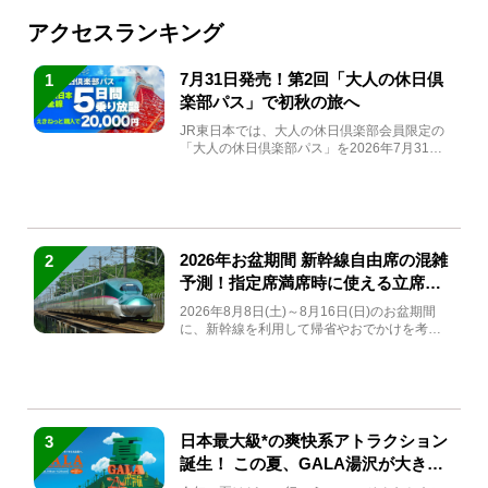
アクセスランキング
7月31日発売！第2回「大人の休日倶
1
楽部パス」で初秋の旅へ
JR東日本では、大人の休日倶楽部会員限定の
「大人の休日倶楽部パス」を2026年7月31日
(金)～9月7日...
2026年お盆期間 新幹線自由席の混雑
2
予測！指定席満席時に使える立席特
急券も解説
2026年8月8日(土)～8月16日(日)のお盆期間
に、新幹線を利用して帰省やおでかけを考え
ている方もい...
日本最大級*の爽快系アトラクション
3
誕生！ この夏、GALA湯沢が大きく
生まれ変わる