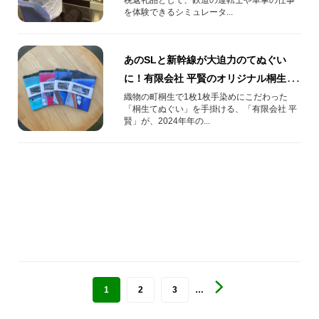
を体験できるシミュレータ...
あのSLと新幹線が大迫力のてぬぐい
に！有限会社 平賢のオリジナル桐生て
ぬぐい！
織物の町桐生で1枚1枚手染めにこだわった
「桐生てぬぐい」を手掛ける、「有限会社 平
賢」が、2024年年の...
1
2
3
…