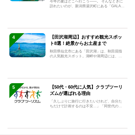
今年の夏はどこへ行こう――。 そんなときに
訪れたいのが、新潟県湯沢町にある「GALA湯
沢」。2026年...
【田沢湖周辺】おすすめ観光スポッ
4
ト8選！絶景からお土産まで
秋田県仙北市にある「田沢湖」は、秋田屈指
の人気観光スポット。湖畔や湖周辺には、田
沢湖の魅力を堪能できる名...
【50代・60代に人気】クラブツーリ
5
ズムが選ばれる理由
「久しぶりに旅行に行きたいけれど、自分た
ちだけで計画するのは不安…」「同世代の方
と気兼ねなく楽しみたい」...