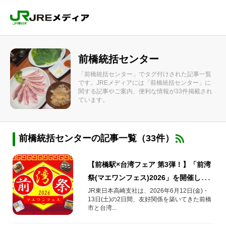
前橋統括センター
「前橋統括センター」でタグ付けされた記事一覧
です。JREメディアには「前橋統括センター」に
関する記事やご案内、便利な情報が33件掲載され
ています。
前橋統括センターの記事一覧（33件）
【前橋駅×台湾フェア 第3弾！】「前湾
祭(マエワンフェス)2026」を開催しま
す！
JR東日本高崎支社は、2026年6月12日(金)・
13日(土)の2日間、友好関係を築いてきた前橋
市と台湾...