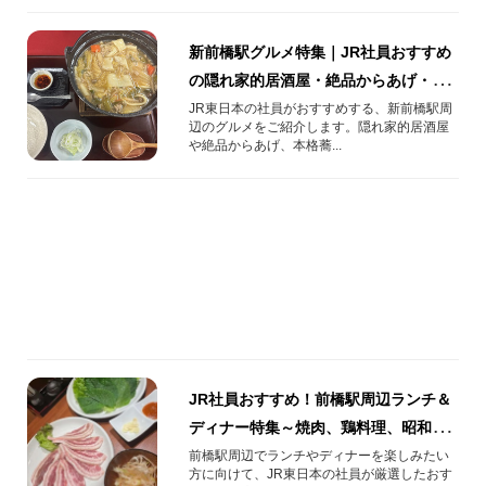
新前橋駅グルメ特集｜JR社員おすすめ
の隠れ家的居酒屋・絶品からあげ・本
格蕎麦屋を紹介!
JR東日本の社員がおすすめする、新前橋駅周
辺のグルメをご紹介します。隠れ家的居酒屋
や絶品からあげ、本格蕎...
JR社員おすすめ！前橋駅周辺ランチ＆
ディナー特集～焼肉、鶏料理、昭和レ
トロな喫茶店をご紹介～
前橋駅周辺でランチやディナーを楽しみたい
方に向けて、JR東日本の社員が厳選したおす