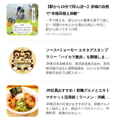
【駅から10分で田んぼへ】赤城の自然
で“本格田植え体験”
～手で植える、昔ながらの農業を親子で楽し
む～ 初夏のやわらかな風が心地よい6月に、
駅から歩いてすぐの田...
JRE MALL鉄道編集部
ソース×リョーモー エキタグスタンプ
ラリー「ハイカラ散歩」を開催しま
す！
JR東日本高崎支社、東武鉄道株式会社、両毛
線沿線のほほん連絡協議会、わたらせ渓谷鐵
道株式会社では駅スタン...
JR社員おすすめ！前橋グルメとエキト
マチケット活用術｜ラーメン・沖縄料
理・老舗せんべい
JR東日本の社員がおすすめする、前橋グルメ
をご紹介します。絶品スープのラーメン、沖
縄料理、老舗のおせんべ...