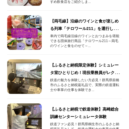
すめ飲食店をご紹介しま...
【両毛線】沿線のワインと食が楽しめ
る列車「テロワール211」を運行しま
す！！
車内で両毛線沿線のワインとおつまみを堪能
できる団体旅行商品「テロワール211～両毛
のワインと食をのせて～...
【ふるさと納税限定体験】シミュレー
タ室ひとりじめ！現役乗務員がレクチ
ャー！あなたの運転で出発進行！
鉄道の魅力を体験したい方必見！群馬県前橋
市のふるさと納税返礼品で、実際の鉄道運転
士や車掌の仕事を体験でき...
【ふるさと納税で鉄道体験】高崎総合
訓練センターシミュレータ体験
鉄道ファン必見！群馬県桐生市のふるさと納
税返礼品として、鉄道の運転士や車掌の仕事