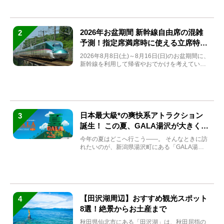
2026年お盆期間 新幹線自由席の混雑
2
予測！指定席満席時に使える立席特急
券も解説
2026年8月8日(土)～8月16日(日)のお盆期間に、
新幹線を利用して帰省やおでかけを考えている
方もい...
日本最大級*の爽快系アトラクション
3
誕生！ この夏、GALA湯沢が大きく生
まれ変わる
今年の夏はどこへ行こう――。 そんなときに訪
れたいのが、新潟県湯沢町にある「GALA湯
沢」。2026年...
【田沢湖周辺】おすすめ観光スポット
4
8選！絶景からお土産まで
秋田県仙北市にある「田沢湖」は、秋田屈指の