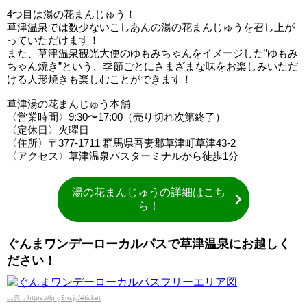
4つ目は湯の花まんじゅう！
草津温泉では数少ないこしあんの湯の花まんじゅうを召し上が
っていただけます！
また、草津温泉観光大使のゆもみちゃんをイメージした”ゆもみ
ちゃん焼き”という、季節ごとにさまざまな味をお楽しみいただ
ける人形焼きも楽しむことができます！
草津湯の花まんじゅう本舗
〈営業時間〉9:30〜17:00（売り切れ次第終了）
〈定休日〉火曜日
〈住所〉〒377-1711 群馬県吾妻郡草津町草津43-2
〈アクセス〉草津温泉バスターミナルから徒歩1分
湯の花まんじゅうの詳細はこち
ら！
ぐんまワンデーローカルパスで草津温泉にお越しく
ださい！
出典：https://lp.g3m.jp/#ticket