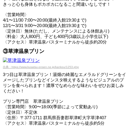
きっと心も身体もポカポカになること間違いなしです！
〈営業時間〉
4/1〜11/30 7:00〜20:00(最終入館19:30まで)
12/1〜3/31 9:00〜20:00(最終入館19:30まで)
〈定休日〉無休(ただし、メンテナンスによる休館あり)
〈料金〉大人800円、子ども400円(3歳以上小学生以下)
〈アクセス〉草津温泉バスターミナルから徒歩約20分
③草津温泉プリン
出典：https://www.kusatsu-onsen.ne.jp/kankou/1253.php
3つ目は草津温泉プリン！湯畑の綺麗なエメラルドグリーンをイ
メージしたプリンなどインスタ映えするようなビジュアルのプ
リンを食べられます！濃厚でなめらかな味わいをぜひお楽しみ
ください！
プリン専門店 草津温泉プリン
〈営業時間〉9:00〜18:00(季節によって変動あり)
〈定休日〉不定休
〈住所〉〒377-1711 群馬県吾妻郡草津町大字草津407
〈アクセス〉草津温泉バスターミナルから徒歩約5分