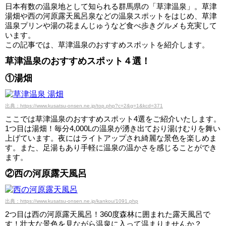
日本有数の温泉地として知られる群馬県の「草津温泉」。草津
湯畑や西の河原露天風呂泉などの温泉スポットをはじめ、草津
温泉プリンや湯の花まんじゅうなど食べ歩きグルメも充実して
います。
この記事では、草津温泉のおすすめスポットを紹介します。
草津温泉のおすすめスポット４選！
①湯畑
出典：https://www.kusatsu-onsen.ne.jp/top.php?c=2&g=1&kcd=371
ここでは草津温泉のおすすめスポット4選をご紹介いたします。
1つ目は湯畑！毎分4,000Lの温泉が湧き出ており湯けむりを舞い
上げています。夜にはライトアップされ綺麗な景色を楽しめま
す。また、足湯もあり手軽に温泉の温かさを感じることができ
ます。
②西の河原露天風呂
出典：https://www.kusatsu-onsen.ne.jp/kankou/1091.php
2つ目は西の河原露天風呂！360度森林に囲まれた露天風呂で
す！壮大な景色を見ながら温泉に入って温まりませんか？