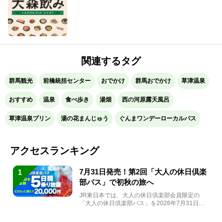
生！
関連するタグ
群馬観光
前橋統括センター
おでかけ
群馬おでかけ
草津温泉
おすすめ
温泉
食べ歩き
湯畑
西の河原露天風呂
草津温泉プリン
湯の花まんじゅう
ぐんまワンデーローカルパス
アクセスランキング
7月31日発売！第2回「大人の休日倶楽
1
部パス」で初秋の旅へ
JR東日本では、大人の休日倶楽部会員限定の
「大人の休日倶楽部パス」を2026年7月31日
(金)～9月7日...