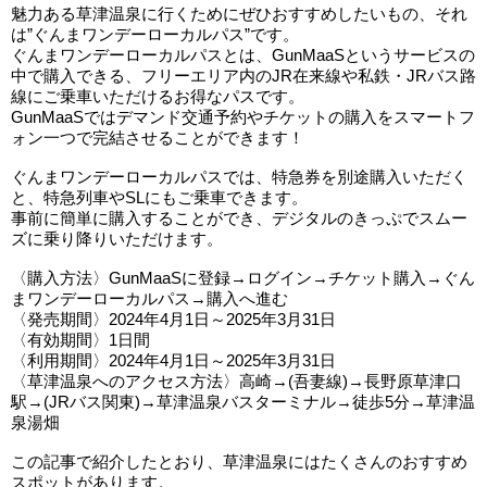
魅力ある草津温泉に行くためにぜひおすすめしたいもの、それ
は”ぐんまワンデーローカルパス”です。
ぐんまワンデーローカルパスとは、GunMaaSというサービスの
中で購入できる、フリーエリア内のJR在来線や私鉄・JRバス路
線にご乗車いただけるお得なパスです。
GunMaaSではデマンド交通予約やチケットの購入をスマートフ
ォン一つで完結させることができます！
ぐんまワンデーローカルパスでは、特急券を別途購入いただく
と、特急列車やSLにもご乗車できます。
事前に簡単に購入することができ、デジタルのきっぷでスムー
ズに乗り降りいただけます。
〈購入方法〉GunMaaSに登録→ログイン→チケット購入→ぐん
まワンデーローカルパス→購入へ進む
〈発売期間〉2024年4月1日～2025年3月31日
〈有効期間〉1日間
〈利用期間〉2024年4月1日～2025年3月31日
〈草津温泉へのアクセス方法〉高崎→(吾妻線)→長野原草津口
駅→(JRバス関東)→草津温泉バスターミナル→徒歩5分→草津温
泉湯畑
この記事で紹介したとおり、草津温泉にはたくさんのおすすめ
スポットがあります。