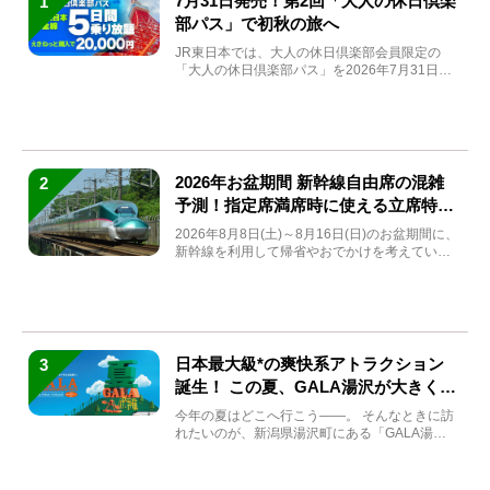
7月31日発売！第2回「大人の休日倶楽
1
部パス」で初秋の旅へ
JR東日本では、大人の休日倶楽部会員限定の
「大人の休日倶楽部パス」を2026年7月31日
(金)～9月7日...
2026年お盆期間 新幹線自由席の混雑
2
予測！指定席満席時に使える立席特急
券も解説
2026年8月8日(土)～8月16日(日)のお盆期間に、
新幹線を利用して帰省やおでかけを考えている
方もい...
日本最大級*の爽快系アトラクション
3
誕生！ この夏、GALA湯沢が大きく生
まれ変わる
今年の夏はどこへ行こう――。 そんなときに訪
れたいのが、新潟県湯沢町にある「GALA湯
沢」。2026年...