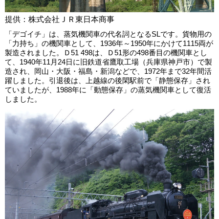
提供：株式会社ＪＲ東日本商事
「デゴイチ」は、蒸気機関車の代名詞となるSLです。貨物用の
「力持ち」の機関車として、1936年～1950年にかけて1115両が
製造されました。Ｄ51 498は、Ｄ51形の498番目の機関車とし
て、1940年11月24日に旧鉄道省鷹取工場（兵庫県神戸市）で製
造され、岡山・大阪・福島・新潟などで、1972年まで32年間活
躍しました。引退後は、上越線の後閑駅前で「静態保存」され
ていましたが、1988年に「動態保存」の蒸気機関車として復活
しました。