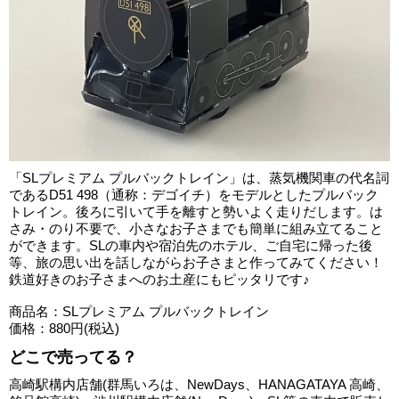
「SLプレミアム プルバックトレイン」は、蒸気機関車の代名詞
であるD51 498（通称：デゴイチ）をモデルとしたプルバック
トレイン。後ろに引いて手を離すと勢いよく走りだします。は
さみ・のり不要で、小さなお子さまでも簡単に組み立てること
ができます。SLの車内や宿泊先のホテル、ご自宅に帰った後
等、旅の思い出を話しながらお子さまと作ってみてください！
鉄道好きのお子さまへのお土産にもピッタリです♪
商品名：SLプレミアム プルバックトレイン
価格：880円(税込)
どこで売ってる？
高崎駅構内店舗(群馬いろは、NewDays、HANAGATAYA 高崎、