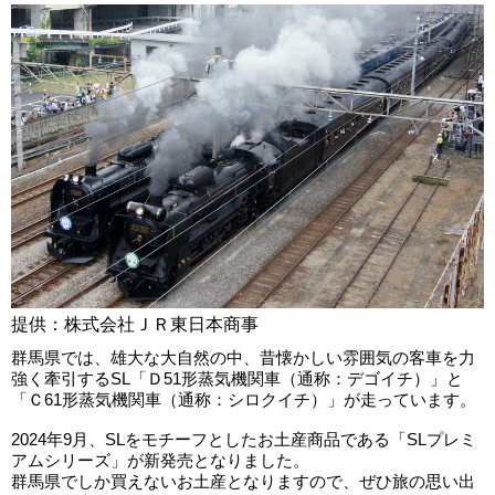
提供：株式会社ＪＲ東日本商事
群馬県では、雄大な大自然の中、昔懐かしい雰囲気の客車を力
強く牽引するSL「Ｄ51形蒸気機関車（通称：デゴイチ）」と
「Ｃ61形蒸気機関車（通称：シロクイチ）」が走っています。
2024年9月、SLをモチーフとしたお土産商品である「SLプレミ
アムシリーズ」が新発売となりました。
群馬県でしか買えないお土産となりますので、ぜひ旅の思い出