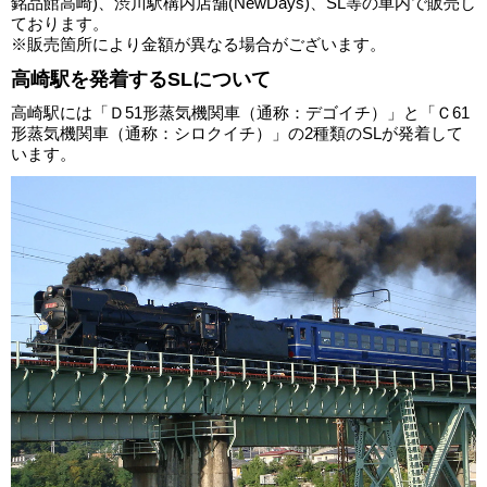
銘品館高崎)、渋川駅構内店舗(NewDays)、SL等の車内で販売し
ております。
※販売箇所により金額が異なる場合がございます。
高崎駅を発着するSLについて
高崎駅には「Ｄ51形蒸気機関車（通称：デゴイチ）」と「Ｃ61
形蒸気機関車（通称：シロクイチ）」の2種類のSLが発着して
います。