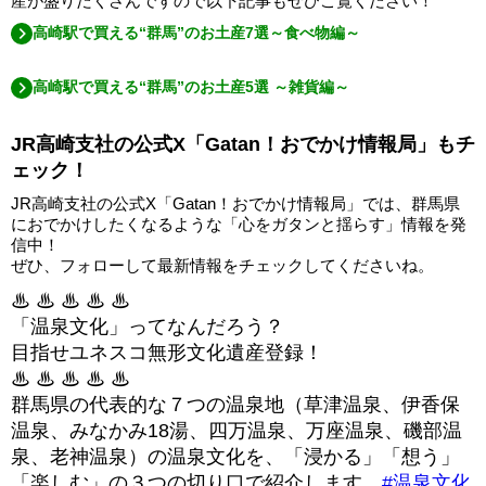
産が盛りだくさんですので以下記事もぜひご覧ください！
高崎駅で買える“群馬”のお土産7選～食べ物編～
高崎駅で買える“群馬”のお土産5選 ～雑貨編～
JR高崎支社の公式X「Gatan！おでかけ情報局」もチ
ェック！
JR高崎支社の公式X「Gatan！おでかけ情報局」では、群馬県
におでかけしたくなるような「心をガタンと揺らす」情報を発
信中！
ぜひ、フォローして最新情報をチェックしてくださいね。
♨ ♨ ♨ ♨ ♨
「温泉文化」ってなんだろう？
目指せユネスコ無形文化遺産登録！
♨ ♨ ♨ ♨ ♨
群馬県の代表的な７つの温泉地（草津温泉、伊香保
温泉、みなかみ18湯、四万温泉、万座温泉、磯部温
泉、老神温泉）の温泉文化を、「浸かる」「想う」
「楽しむ」の３つの切り口で紹介します。
#温泉文化