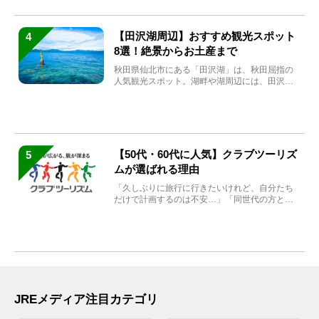
【田沢湖周辺】おすすめ観光スポット
4
8選！絶景からお土産まで
秋田県仙北市にある「田沢湖」は、秋田屈指の
人気観光スポット。湖畔や湖周辺には、田沢湖
の魅力を堪能できる名...
【50代・60代に人気】クラブツーリズ
5
ムが選ばれる理由
「久しぶりに旅行に行きたいけれど、自分たち
だけで計画するのは不安…」「同世代の方と気
兼ねなく楽しみたい」...
JREメディア注目カテゴリ