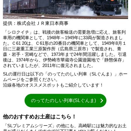
提供：株式会社ＪＲ東日本商事
「シロクイチ」は、戦後の旅客輸送の需要急増に応え、旅客列
車用の機関車として、1948年～1949年に33両が製造されまし
た。Ｃ61 20は、Ｃ61形の20番目の機関車として、1949年8月１
日に三菱重工業三原製作所（広島県三原市）で製造され、青
森・岩手・宮崎などで、1973年まで24年間活躍しました。引退
後は、1974年から、伊勢崎市華蔵寺公園遊園地で「静態保存」
されていましたが、2011年に復元されました。
SLの運行日は以下の「のってたのしい列車（SLぐんま）」ホー
ムページをご参照ください。
沿線各地のオススメスポットもご紹介しています！
のってたのしい列車(SLぐんま)
他のおすすめお土産はこちら！
「SLプレミアムシリーズ」の他にも、高崎駅には魅力的なお土