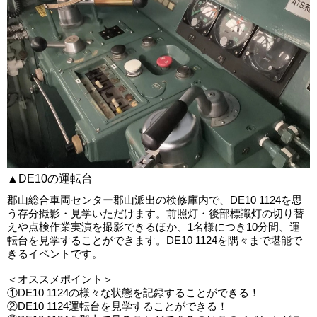
▲DE10の運転台
郡山総合車両センター郡山派出の検修庫内で、DE10 1124を思
う存分撮影・見学いただけます。前照灯・後部標識灯の切り替
えや点検作業実演を撮影できるほか、1名様につき10分間、運
転台を見学することができます。DE10 1124を隅々まで堪能で
きるイベントです。
＜オススメポイント＞
①DE10 1124の様々な状態を記録することができる！
②DE10 1124運転台を見学することができる！