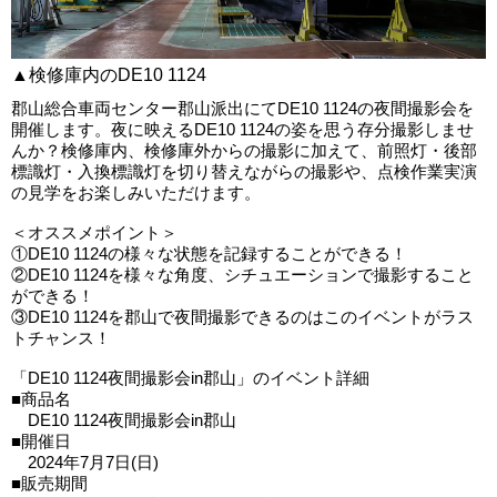
▲検修庫内のDE10 1124
郡山総合車両センター郡山派出にてDE10 1124の夜間撮影会を
開催します。夜に映えるDE10 1124の姿を思う存分撮影しませ
んか？検修庫内、検修庫外からの撮影に加えて、前照灯・後部
標識灯・入換標識灯を切り替えながらの撮影や、点検作業実演
の見学をお楽しみいただけます。
＜オススメポイント＞
①DE10 1124の様々な状態を記録することができる！
②DE10 1124を様々な角度、シチュエーションで撮影すること
ができる！
③DE10 1124を郡山で夜間撮影できるのはこのイベントがラス
トチャンス！
「DE10 1124夜間撮影会in郡山」のイベント詳細
■商品名
DE10 1124夜間撮影会in郡山
■開催日
2024年7月7日(日)
■販売期間