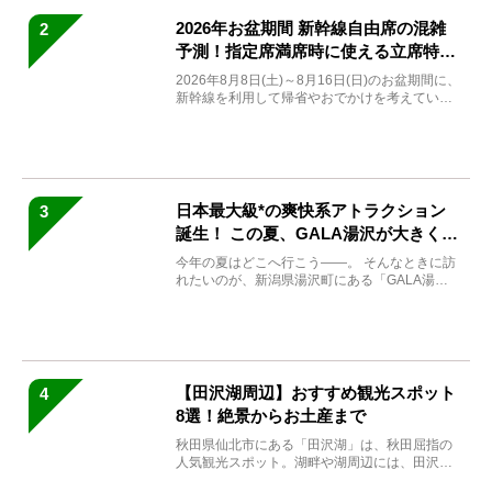
2026年お盆期間 新幹線自由席の混雑
2
予測！指定席満席時に使える立席特急
券も解説
2026年8月8日(土)～8月16日(日)のお盆期間に、
新幹線を利用して帰省やおでかけを考えている
方もい...
日本最大級*の爽快系アトラクション
3
誕生！ この夏、GALA湯沢が大きく生
まれ変わる
今年の夏はどこへ行こう――。 そんなときに訪
れたいのが、新潟県湯沢町にある「GALA湯
沢」。2026年...
【田沢湖周辺】おすすめ観光スポット
4
8選！絶景からお土産まで
秋田県仙北市にある「田沢湖」は、秋田屈指の
人気観光スポット。湖畔や湖周辺には、田沢湖
の魅力を堪能できる名...