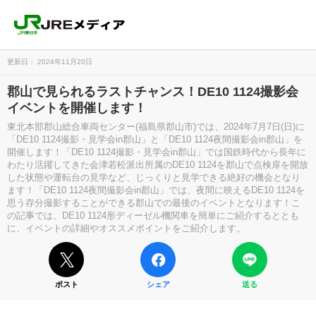
更新日： 2024年11月20日
郡山で見られるラストチャンス！DE10 1124撮影会
イベントを開催します！
東北本部郡山総合車両センター(福島県郡山市)では、2024年7月7日(日)に
「DE10 1124撮影・見学会in郡山」と「DE10 1124夜間撮影会in郡山」を
開催します！「DE10 1124撮影・見学会in郡山」では国鉄時代から長年に
わたり活躍してきた会津若松派出所属のDE10 1124を郡山で点検扉を開放
した状態や運転台の見学など、じっくりと見学できる絶好の機会となり
ます！「DE10 1124夜間撮影会in郡山」では、夜間に映えるDE10 1124を
思う存分撮影することができる郡山での最後のイベントとなります！こ
の記事では、DE10 1124形ディーゼル機関車を簡単にご紹介するととも
に、イベントの詳細やオススメポイントをご紹介します。
ポスト
シェア
送る