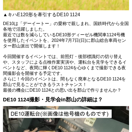
▲キハE120形を牽引するDE10 1124
DE10は「デーイートー」の愛称で親しまれ、国鉄時代から全国
各地で活躍しました。
最近では数を減らしているDE10形ディーゼル機関車1124号機
を使用したイベントを、2024年7月7日(日)に郡山総合車両セン
ター郡山派出で開催します！
今回開催するイベントでは、前照灯・後部標識灯の切り替え
や、スタッフによる点検作業実演や、運転台を見学をできるイ
ベントなど、夜間に輝くDE10 1124を心ゆくまで撮影できる夜
間撮影会を開催する予定です。
さらに！今回のイベントは、間もなく廃車となるDE10 1124を
郡山で見ることができるラストチャンス！
最後の機会にDE10 1124との思い出を郡山で作りませんか？
DE10 1124撮影・見学会in郡山の詳細は？