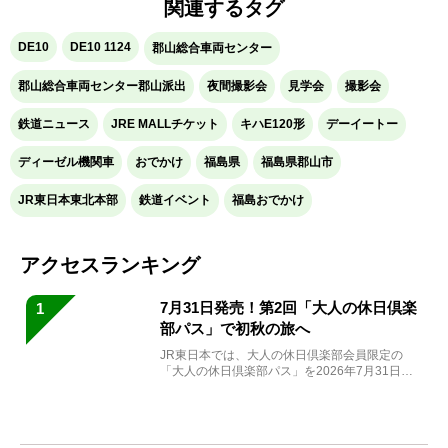
関連するタグ
DE10
DE10 1124
郡山総合車両センター
郡山総合車両センター郡山派出
夜間撮影会
見学会
撮影会
鉄道ニュース
JRE MALLチケット
キハE120形
デーイートー
ディーゼル機関車
おでかけ
福島県
福島県郡山市
JR東日本東北本部
鉄道イベント
福島おでかけ
アクセスランキング
7月31日発売！第2回「大人の休日倶楽
1
部パス」で初秋の旅へ
JR東日本では、大人の休日倶楽部会員限定の
「大人の休日倶楽部パス」を2026年7月31日
(金)～9月7日...