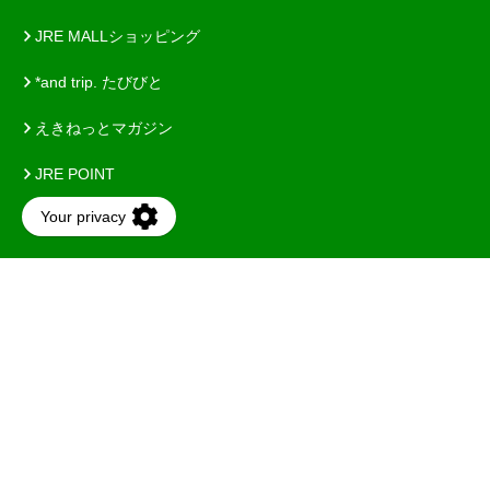
JRE MALLショッピング
*and trip. たびびと
えきねっとマガジン
JRE POINT
びゅうたび
中央線が好きだ
Tabi-CONNECT
メトロポリタンホテルズ
JR東日本ホテルメッツ
ホテルニューグランド