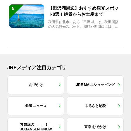
【田沢湖周辺】おすすめ観光スポッ
5
ト8選！絶景からお土産まで
秋田県仙北市にある「田沢湖」は、秋田屈指
の人気観光スポット。湖畔や湖周辺には、田
沢湖の魅力を堪能できる名...
JREメディア注目カテゴリ
おでかけ
JRE MALLショッピング
鉄道ニュース
ふるさと納税
常磐線の＿＿＿！｜
東京 おでかけ
JOBANSEN KNOW