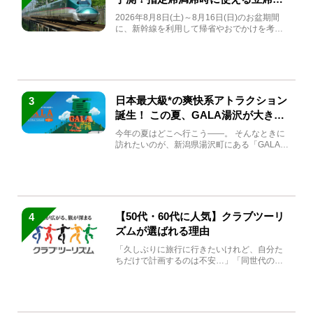
急券も解説
2026年8月8日(土)～8月16日(日)のお盆期間
に、新幹線を利用して帰省やおでかけを考え
ている方もい...
日本最大級*の爽快系アトラクション
3
誕生！ この夏、GALA湯沢が大きく
生まれ変わる
今年の夏はどこへ行こう――。 そんなときに
訪れたいのが、新潟県湯沢町にある「GALA湯
沢」。2026年...
【50代・60代に人気】クラブツーリ
4
ズムが選ばれる理由
「久しぶりに旅行に行きたいけれど、自分た
ちだけで計画するのは不安…」「同世代の方
と気兼ねなく楽しみたい」...