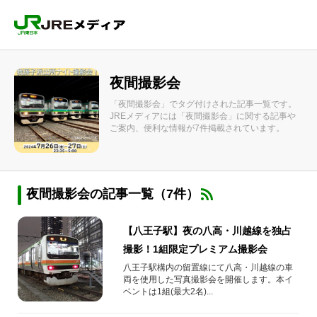
夜間撮影会
「夜間撮影会」でタグ付けされた記事一覧です。
JREメディアには「夜間撮影会」に関する記事や
ご案内、便利な情報が7件掲載されています。
夜間撮影会の記事一覧（7件）
【八王子駅】夜の八高・川越線を独占
撮影！1組限定プレミアム撮影会
八王子駅構内の留置線にて八高・川越線の車
両を使用した写真撮影会を開催します。本イ
ベントは1組(最大2名)...