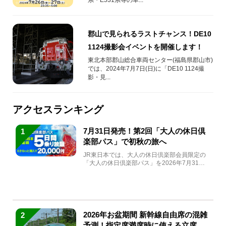
郡山で見られるラストチャンス！DE10
1124撮影会イベントを開催します！
東北本部郡山総合車両センター(福島県郡山市)
では、2024年7月7日(日)に「DE10 1124撮
影・見...
アクセスランキング
7月31日発売！第2回「大人の休日倶
1
楽部パス」で初秋の旅へ
JR東日本では、大人の休日倶楽部会員限定の
「大人の休日倶楽部パス」を2026年7月31日
(金)～9月7日...
2026年お盆期間 新幹線自由席の混雑
2
予測！指定席満席時に使える立席特