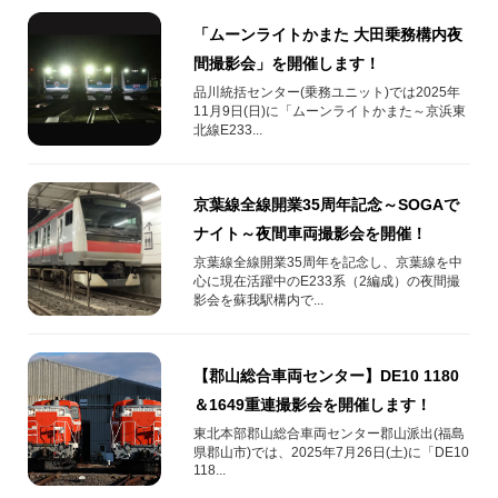
「ムーンライトかまた 大田乗務構内夜
間撮影会」を開催します！
品川統括センター(乗務ユニット)では2025年
11月9日(日)に「ムーンライトかまた～京浜東
北線E233...
京葉線全線開業35周年記念～SOGAで
ナイト～夜間車両撮影会を開催！
京葉線全線開業35周年を記念し、京葉線を中
心に現在活躍中のE233系（2編成）の夜間撮
影会を蘇我駅構内で...
【郡山総合車両センター】DE10 1180
＆1649重連撮影会を開催します！
東北本部郡山総合車両センター郡山派出(福島
県郡山市)では、2025年7月26日(土)に「DE10
118...