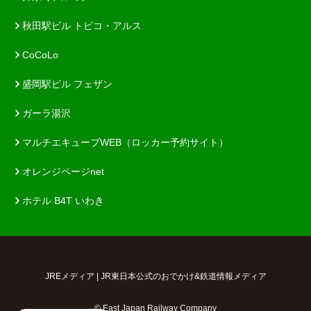
秋田駅ビル トピコ・アルス
CoCoLo
盛岡駅ビル フェザン
ガーラ湯沢
マルチエキューブWEB（ロッカー予約サイト）
オレンジページnet
ホテル B4T いわき
JREメディア | JR東日本公式のおでかけ&鉄道情報メディア
© East Japan Railway Company