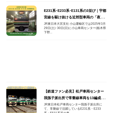
E231系･E233系･E131系の3並び｜宇都
宮線を駆け抜ける近郊型車両の「夜間
撮影会」を2025年3月に開催！
JR東日本大宮支社 小山運輸区では2025年3月
29日(土)･30日(日)に小山車両センター(栃木県
下野...
【鉄道ファン必見】松戸車両センター
我孫子派出所で常磐線車両を13編成並
べたナイト撮影会を開催！
JR東日本松戸車両センター我孫子派出所に
て、常磐線で活躍しているE231系・E233
系・E531系等の車...