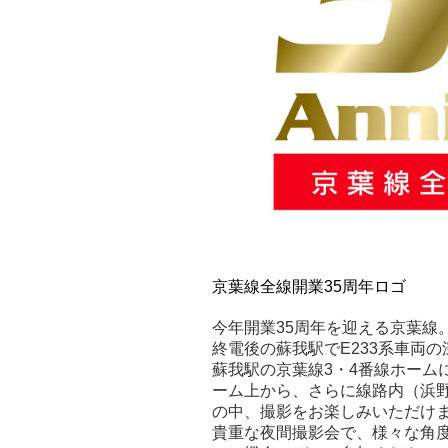
京葉線全線開業35周年ロゴ
今年開業35周年を迎える京葉線
終電後の蘇我駅でE233系車両
蘇我駅の京葉線3・4番線ホームに
ーム上から、さらに線路内（浜
の中、撮影をお楽しみいただけ
貴重な夜間撮影会で、様々な角度