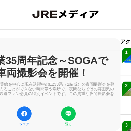
アク
1
35周年記念～SOGAで
車両撮影会を開催！
葉線を中心に現在活躍中のE233系（2編成）の夜間撮影会を蘇
2
入ることができない時間帯や場所で、夜間ならではの雰囲気の
鉄道ファン必見の特別イベントです。この貴重な夜間撮影会を
シェア
送る
3