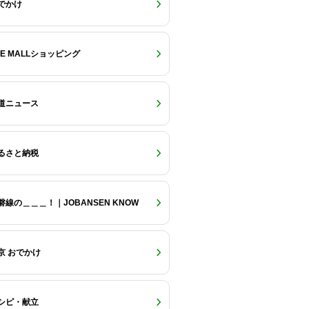
でかけ
RE MALLショッピング
道ニュース
るさと納税
磐線の＿＿＿！｜JOBANSEN KNOW
京 おでかけ
シピ・献立