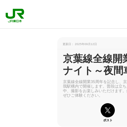
更新日： 2025年09月12日
京葉線全線開業
ナイト～夜間
京葉線全線開業35周年を記念し、京
我駅構内で開催します。普段は立ち
中、撮影をお楽しみいただけます。
ぜひご体験ください。
ポスト