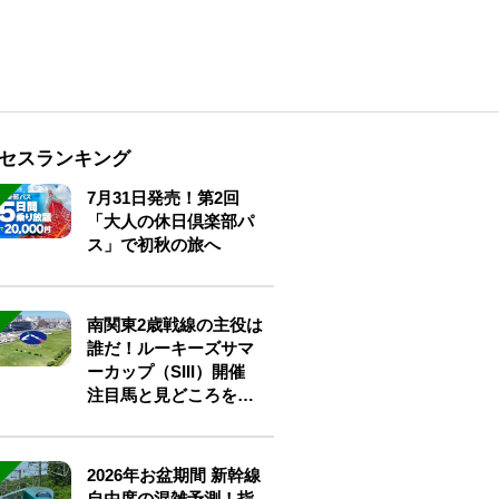
セスランキング
7月31日発売！第2回
「大人の休日倶楽部パ
ス」で初秋の旅へ
南関東2歳戦線の主役は
誰だ！ルーキーズサマ
ーカップ（SIII）開催
注目馬と見どころをチ
ェック
2026年お盆期間 新幹線
自由席の混雑予測！指