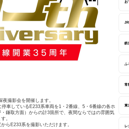
お
J
鉄
ふ
常
。
の深夜撮影会を開催します。
東
停車しているE233系車両を1・2番線、5・6番線の各ホ
野・鎌取方面）からの計3箇所で、夜間ならではの雰囲気
ます。
からE233系を撮影いただけます。
レ