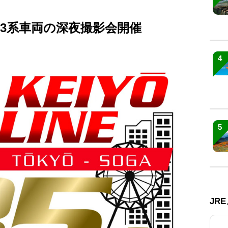
33系車両の深夜撮影会開催
4
5
JR