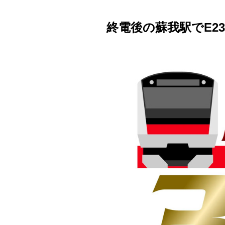
終電後の蘇我駅でE2