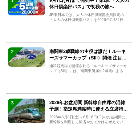
9月7日(月)まで発売中！第2回「大人の
1
休日倶楽部パス」で初秋の旅へ
JR東日本では、大人の休日倶楽部会員限定の
「大人の休日倶楽部パス」を2026年7月31日
(金)～9月7日...
南関東2歳戦線の主役は誰だ！ルーキ
2
ーズサマーカップ（SIII）開催 注目馬
と見どころをチェック
浦和競馬場で開催される「ルーキーズサマーカ
ップ（SIII）」は、南関東所属の2歳馬による注
目の重賞競走（...
2026年お盆期間 新幹線自由席の混雑
3
予測！指定席満席時に使える立席特急
券も解説
2026年8月8日(土)～8月16日(日)のお盆期間に、
新幹線を利用して帰省やおでかけを考えている
方もい...