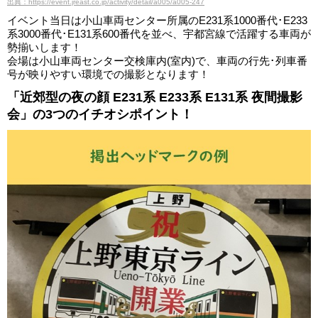
出典：https://event.jreast.co.jp/activity/detail/a005/a005-247
イベント当日は小山車両センター所属のE231系1000番代･E233
系3000番代･E131系600番代を並べ、宇都宮線で活躍する車両が
勢揃いします！
会場は小山車両センター交検庫内(室内)で、車両の行先･列車番
号が映りやすい環境での撮影となります！
「近郊型の夜の顔 E231系 E233系 E131系 夜間撮影
会」の3つのイチオシポイント！