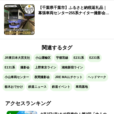
【千葉県千葉市】ふるさと納税返礼品｜
幕張車両センター255系ナイター撮影会を
開催します！
関連するタグ
JR東日本大宮支社
小山運輸区
宇都宮線
E231系
E233系
E131系
撮影会
上野東京ライン
湘南新宿ライン
小山車両センター
夜間撮影会
JRE MALLチケット
ヘッドマーク
栃木おでかけ
鉄道ニュース
鉄道イベント
車両基地
アクセスランキング