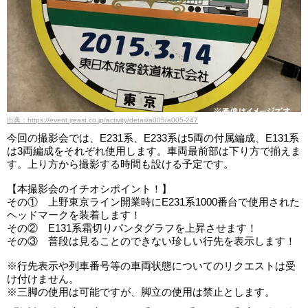
出典：https://event.jreast.co.jp/activity/detail/a005/a005-247
今回の撮影会では、E231系、E233系は5両の付属編成、E131系
は3両編成をそれぞれ使用します。車両最前部は下り方で揃えま
す。上り方から撮影する時間も設ける予定です。
【本撮影会のイチオシポイント！】
その① 上野東京ライン開業時にE231系1000番台で使用された
ヘッドマークを装着します！
その② E131系霜切りパンタグラフを上昇させます！
その③ 普段は見ることのできない珍しい行先を表示します！
※行先表示や列車番号等の車両状態についてのリクエストは受
け付けません。
※三脚の使用は可能ですが、脚立の使用は禁止とします。