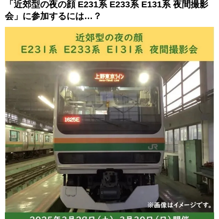
「近郊型の夜の顔 E231系 E233系 E131系 夜間撮影
会」に参加するには…？