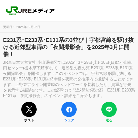
更新日： 2025年02月26日
E231系･E233系･E131系の3並び｜宇都宮線を駆け抜
ける近郊型車両の「夜間撮影会」を2025年3月に開
催！
JR東日本大宮支社 小山運輸区では2025年3月29日(土)･30日(日)に小山車
両センター(栃木県下野市)にて「近郊型の夜の顔 E231系 E233系 E131系
夜間撮影会」を開催します！このイベントでは、宇都宮線を駆け抜ける
E231系･E233系･E131系の3車種を夜間の交検庫内で撮影することができ
ます。上野東京ライン開業時のヘッドマークを装着したり、貴重な行先
を表示する撮影会です。この記事では「近郊型の夜の顔 E231系 E233系
E131系 夜間撮影会」のイベント詳細をご紹介します。
ポスト
シェア
送る