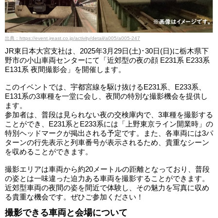
出典：https://event.jreast.co.jp/activity/detail/a005/a005-247
JR東日本大宮支社は、2025年3月29日(土)･30日(日)に栃木県下
野市の小山車両センターにて「近郊型の夜の顔 E231系 E233系
E131系 夜間撮影会」を開催します。
このイベントでは、宇都宮線を駆け抜けるE231系、E233系、
E131系の3車種を一堂に会し、夜間の特別な撮影機会を提供し
ます。
参加者は、普段は見られない夜の交検庫内で、3車種を撮影する
ことができ、E231系とE233系には「上野東京ライン開業時」の
特別ヘッドマークが掲出される予定です。また、各車両には3パ
ターンの行先表示と列車番号が表示されるため、貴重なシーン
を収めることができます。
撮影エリアは車両から約20メートルの距離となっており、普段
の姿とは一味違った迫力ある車両を撮影することができます。
近郊型車両の夜間の姿を間近で体験し、その魅力を写真に収め
る貴重な機会です。ぜひご参加ください！
撮影できる車両と会場について