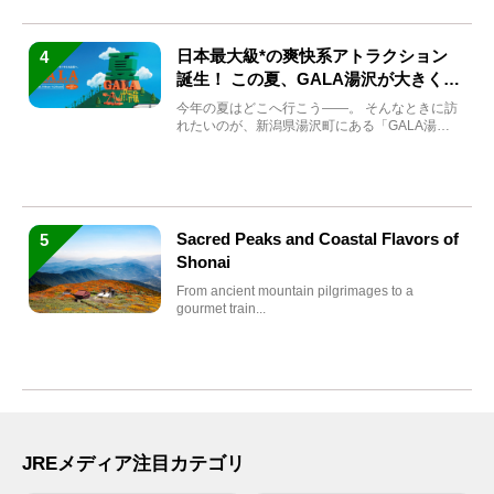
日本最大級*の爽快系アトラクション
4
誕生！ この夏、GALA湯沢が大きく生
まれ変わる
今年の夏はどこへ行こう――。 そんなときに訪
れたいのが、新潟県湯沢町にある「GALA湯
沢」。2026年...
Sacred Peaks and Coastal Flavors of
5
Shonai
From ancient mountain pilgrimages to a
gourmet train...
JREメディア注目カテゴリ