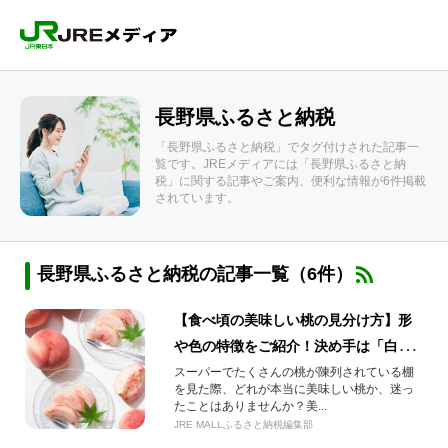
長野県ふるさと納税
「長野県ふるさと納税」でタグ付けされた記事一
覧です。JREメディアには「長野県ふるさと納
税」に関する記事やご案内、便利な情報が6件掲載
されています。
長野県ふるさと納税の記事一覧（6件）
【食べ頃の美味しい桃の見分け方】形
や色の特徴をご紹介！決め手は「白い
斑点」と「柔らかさ」にありました！
スーパーでたくさんの桃が陳列されている棚
を見た際、どれが本当に美味しい桃か、迷っ
たことはありませんか？美...
JRE MALLふるさと納税編集部