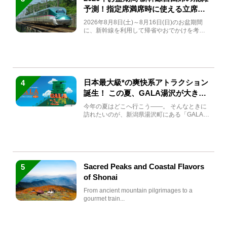
予測！指定席満席時に使える立席特
急券も解説
2026年8月8日(土)～8月16日(日)のお盆期間
に、新幹線を利用して帰省やおでかけを考え
ている方もい...
日本最大級*の爽快系アトラクション
4
誕生！ この夏、GALA湯沢が大きく
生まれ変わる
今年の夏はどこへ行こう――。 そんなときに
訪れたいのが、新潟県湯沢町にある「GALA湯
沢」。2026年...
Sacred Peaks and Coastal Flavors
5
of Shonai
From ancient mountain pilgrimages to a
gourmet train...