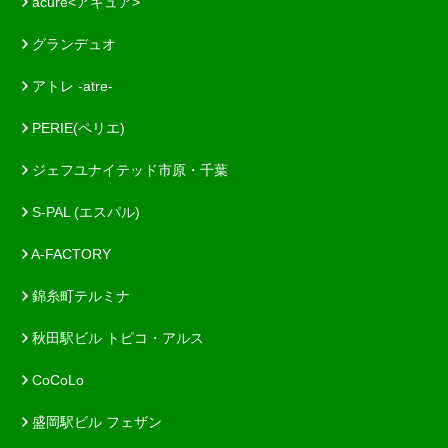
acure<アキュア>
グランデュオ
アトレ -atre-
PERIE(ペリエ)
ジェフユナイテッド市原・千葉
S-PAL (エスパル)
A-FACTORY
錦糸町テルミナ
秋田駅ビル トピコ・アルス
CoCoLo
盛岡駅ビル フェザン