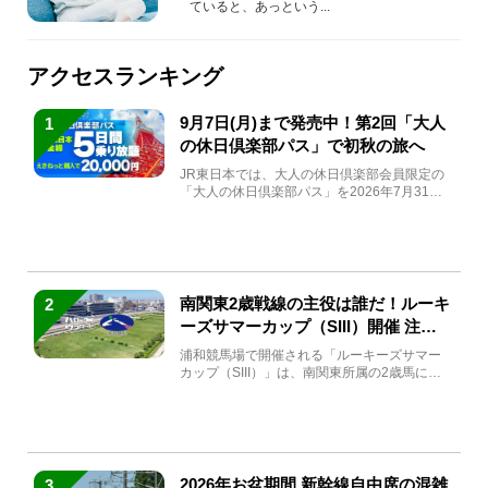
ていると、あっという...
アクセスランキング
9月7日(月)まで発売中！第2回「大人
1
の休日倶楽部パス」で初秋の旅へ
JR東日本では、大人の休日倶楽部会員限定の
「大人の休日倶楽部パス」を2026年7月31日
(金)～9月7日...
南関東2歳戦線の主役は誰だ！ルーキ
2
ーズサマーカップ（SIII）開催 注目
馬と見どころをチェック
浦和競馬場で開催される「ルーキーズサマー
カップ（SIII）」は、南関東所属の2歳馬によ
る注目の重賞競走（...
2026年お盆期間 新幹線自由席の混雑
3