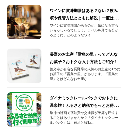
ワインに賞味期限はある？ない？飲み
頃や保管方法とともに解説｜一度は味
わいたい厳選3種も
ワインに賞味期限があるのか、気になる方も
いらっしゃるでしょう。ラベルを見ても分か
るように、どのようなワイ...
長野のお土産「雷鳥の里」ってどんな
お菓子？おトクな入手方法もご紹介！
善光寺が有名な長野県の人気のお土産の1つに
お菓子の「雷鳥の里」があります。「雷鳥の
里」とはどんなお土産な...
ダイナミックレールパックでおトクに
温泉旅！ふるさと納税でもっとお得に
なる方法をご紹介
旅行の計画で宿泊費や交通費が予算を圧迫す
ることはありませんか？「ダイナミックレー
ルパック」は、宿泊と移動...