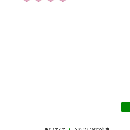
1
JREメディア
なまはげに関する記事