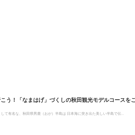
行こう！「なまはげ」づくしの秋田観光モデルコースを
して有名な、秋田県男鹿（おが）半島は 日本海に突き出た美しい半島で伝...