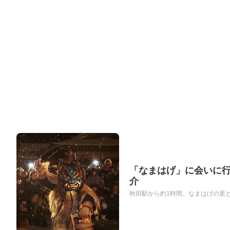
「なまはげ」に会いに
介
秋田駅から約1時間。なまはげの里と