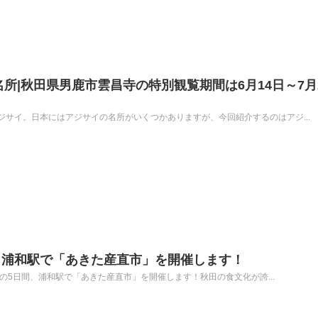
名所|秋田県男鹿市雲昌寺の特別観覧期間は6月14日～7月
サイ。日本にはアジサイの名所がいくつかありますが、今回紹介するのはアジ...
！浦和駅で「あきた産直市」を開催します！
月）の5日間、浦和駅で「あきた産直市」を開催します！秋田の食文化が誇...