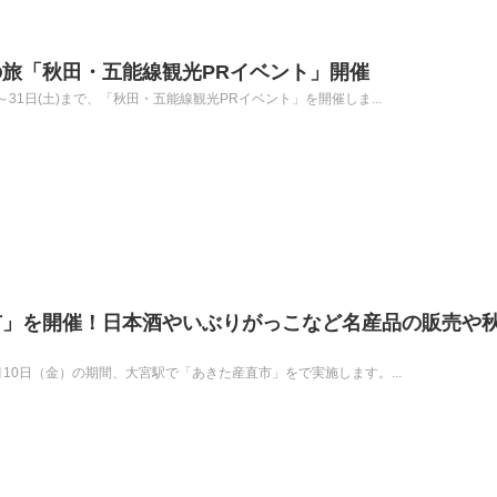
旅「秋田・五能線観光PRイベント」開催
木)～31日(土)まで、「秋田・五能線観光PRイベント」を開催しま...
市」を開催！日本酒やいぶりがっこなど名産品の販売や
10月10日（金）の期間、大宮駅で「あきた産直市」をで実施します。...