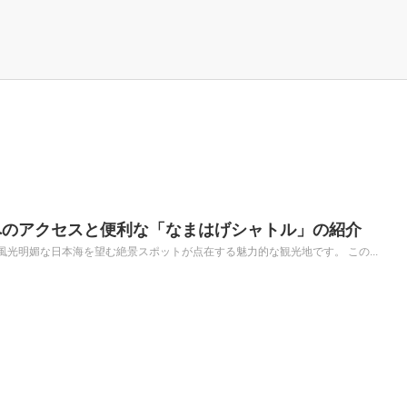
へのアクセスと便利な「なまはげシャトル」の紹介
光明媚な日本海を望む絶景スポットが点在する魅力的な観光地です。 この...