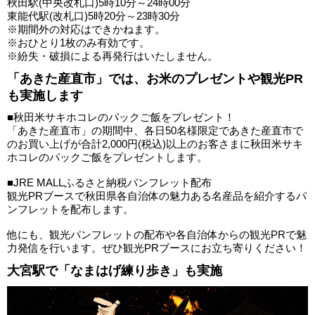
秋田駅(中央改札口)5時10分～24時00分
東能代駅(改札口)5時20分～23時30分
※期間外の対応はできかねます。
※おひとり1枚のみ有効です。
※紛失・破損による再発行はいたしません。
「あきた産直市」では、お米のプレゼントや観光PR
も実施します
■秋田米サキホコレのパックご飯をプレゼント！
「あきた産直市」の期間中、各日50名様限定であきた産直市で
のお買い上げが合計2,000円(税込)以上のお客さまに秋田米サキ
ホコレのパックご飯をプレゼントします。
■JRE MALLふるさと納税パンフレット配布
観光PRブースで秋田県各自治体の魅力ある名産品を紹介するパ
ンフレットを配布します。
他にも、観光パンフレットの配布や各自治体からの観光PRで魅
力発信を行います。ぜひ観光PRブースにお立ち寄りください！
大宮駅で「なまはげ練り歩き」も実施