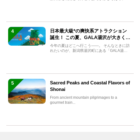
方もい...
日本最大級*の爽快系アトラクション
4
誕生！ この夏、GALA湯沢が大きく生
まれ変わる
今年の夏はどこへ行こう――。 そんなときに訪
れたいのが、新潟県湯沢町にある「GALA湯
沢」。2026年...
Sacred Peaks and Coastal Flavors of
5
Shonai
From ancient mountain pilgrimages to a
gourmet train...