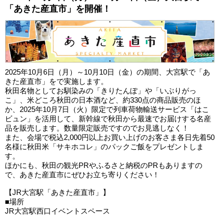
「あきた産直市」を開催！
2025年10月6日（月）～10月10日（金）の期間、大宮駅で「あ
きた産直市」をで実施します。
秋田名物としてお馴染みの「きりたんぽ」や「いぶりがっ
こ」、米どころ秋田の日本酒など、約330点の商品販売のほ
か、2025年10月7日（火）限定で列車荷物輸送サービス「はこ
ビュン」を活用して、新幹線で秋田から最速でお届けする名産
品を販売します。数量限定販売ですのでお見逃しなく！
また、会場で税込2,000円以上お買い上げのお客さま各日先着50
名様に秋田米「サキホコレ」のパックご飯をプレゼントしま
す。
ほかにも、秋田の観光PRやふるさと納税のPRもありますの
で、あきた産直市にぜひお立ち寄りください！
【JR大宮駅「あきた産直市」】
■場所
JR大宮駅西口イベントスペース