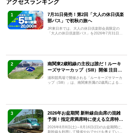
アクセスランキング
7月31日発売！第2回「大人の休日倶楽
1
部パス」で初秋の旅へ
JR東日本では、大人の休日倶楽部会員限定の
「大人の休日倶楽部パス」を2026年7月31日
(金)～9月7日...
南関東2歳戦線の主役は誰だ！ルーキ
2
ーズサマーカップ（SIII）開催 注目馬
と見どころをチェック
浦和競馬場で開催される「ルーキーズサマーカ
ップ（SIII）」は、南関東所属の2歳馬による注
目の重賞競走（...
2026年お盆期間 新幹線自由席の混雑
3
予測！指定席満席時に使える立席特急
券も解説
2026年8月8日(土)～8月16日(日)のお盆期間に、
新幹線を利用して帰省やおでかけを考えている