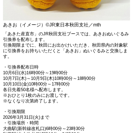
あきお（イメージ）©JR東日本秋田支社／mth
「あきた産直市」のJR秋田支社ブースでは、あきおぬいぐるみ
引換券を配布します。
引換期限までに、秋田にお出かけいただき、秋田県内の対象駅
に引換券をお持ちいただくと「あきお」ぬいぐるみと交換しま
す。
・引換券配布日時
10月6日(水)16時00分～19時00分
10月7日(木)～10月9日(木)10時00分～18時00分
10月10日(金)10時00分～17時00分
各日先着50名様へ配布します。
※おひとり1枚のみにお渡しです。
※なくなり次第終了します。
・引換期限
2026年3月31日(火)まで
・引換場所・時間
大曲駅(新幹線改札口)6時00分～23時30分