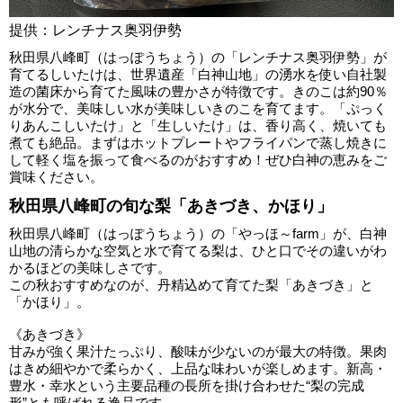
提供：レンチナス奥羽伊勢
秋田県八峰町（はっぽうちょう）の「レンチナス奥羽伊勢」が
育てるしいたけは、世界遺産「白神山地」の湧水を使い自社製
造の菌床から育てた風味の豊かさが特徴です。きのこは約90％
が水分で、美味しい水が美味しいきのこを育てます。「ぷっく
りあんこしいたけ」と「生しいたけ」は、香り高く、焼いても
煮ても絶品。まずはホットプレートやフライパンで蒸し焼きに
して軽く塩を振って食べるのがおすすめ！ぜひ白神の恵みをご
賞味ください。
秋田県八峰町の旬な梨「あきづき、かほり」
秋田県八峰町（はっぽうちょう）の「やっほ～farm」が、白神
山地の清らかな空気と水で育てる梨は、ひと口でその違いがわ
かるほどの美味しさです。
この秋おすすめなのが、丹精込めて育てた梨「あきづき」と
「かほり」。
《あきづき》
甘みが強く果汁たっぷり、酸味が少ないのが最大の特徴。果肉
はきめ細やかで柔らかく、上品な味わいが楽しめます。新高・
豊水・幸水という主要品種の長所を掛け合わせた“梨の完成
形”とも呼ばれる逸品です。