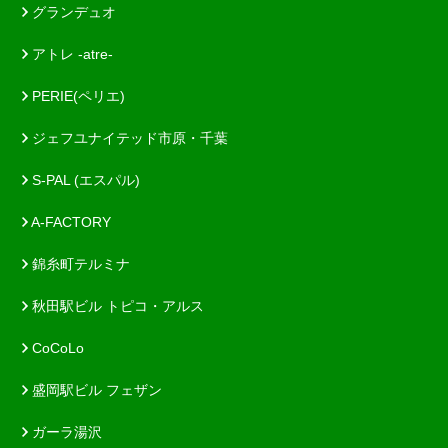
グランデュオ
アトレ -atre-
PERIE(ペリエ)
ジェフユナイテッド市原・千葉
S-PAL (エスパル)
A-FACTORY
錦糸町テルミナ
秋田駅ビル トピコ・アルス
CoCoLo
盛岡駅ビル フェザン
ガーラ湯沢