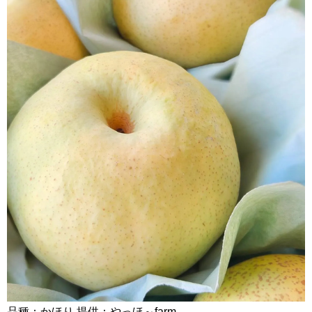
品種：かほり 提供：やっほ～farm