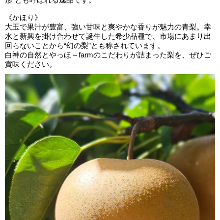
《かほり》
大玉で果汁が豊富、強い甘味と爽やかな香りが魅力の青梨。幸
水と新興を掛け合わせて誕生した希少品種で、市場にあまり出
回らないことから“幻の梨”とも称されています。
白神の自然とやっほ～farmのこだわりが詰まった梨を、ぜひご
賞味ください。