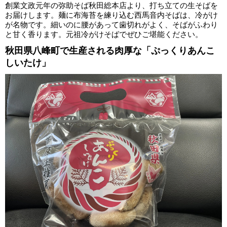
創業文政元年の弥助そば秋田総本店より、打ち立ての生そばを
お届けします。麺に布海苔を練り込む西馬音内そばは、冷がけ
が名物です。細いのに腰があって歯切れがよく、そばがふわり
と甘く香ります。元祖冷がけそばでぜひご堪能ください。
秋田県八峰町で生産される肉厚な「ぷっくりあんこ
しいたけ」