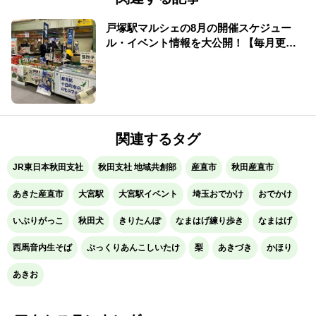
戸塚駅マルシェの8月の開催スケジュー
ル・イベント情報を大公開！【毎月更
新】
関連するタグ
JR東日本秋田支社
秋田支社 地域共創部
産直市
秋田産直市
あきた産直市
大宮駅
大宮駅イベント
埼玉おでかけ
おでかけ
いぶりがっこ
秋田犬
きりたんぽ
なまはげ練り歩き
なまはげ
西馬音内生そば
ぷっくりあんこしいたけ
梨
あきづき
かほり
あきお