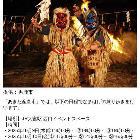
提供：男鹿市
「あきた産直市」では、以下の日程でなまはげの練り歩きを行
います。
【場所】JR大宮駅 西口イベントスペース
【時間】
・2025年10月9日(木)➀11時00分～ ②14時00分～ ③16時00分～
・2025年10月10日(金)➀11時00分～ ②14時00分～ ③16時00分