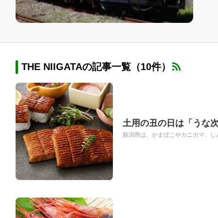
THE NIIGATAの記事一覧（10件）
土用の丑の日は「うな次
新潟県は、かまぼこやカニカマ、しん