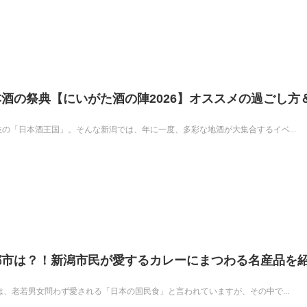
酒の祭典【にいがた酒の陣2026】オススメの過ごし方
！
の「日本酒王国」。そんな新潟では、年に一度、多彩な地酒が大集合するイベ...
都市は？！新潟市民が愛するカレーにまつわる名産品を
は、老若男女問わず愛される「日本の国民食」と言われていますが、その中で...