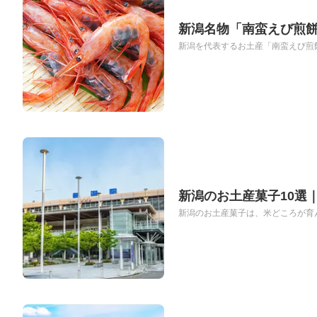
新潟名物「南蛮えび煎餅
新潟を代表するお土産「南蛮えび煎餅
新潟のお土産菓子10選
新潟のお土産菓子は、米どころが育ん