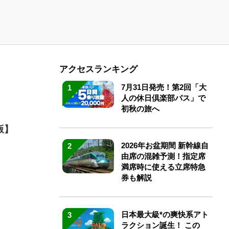
アクセスランキング
7月31日発売！第2回「大
1
人の休日倶楽部パス」で
初秋の旅へ
版】
2026年お盆期間 新幹線自
2
由席の混雑予測！指定席
満席時に使える立席特急
券も解説
日本最大級*の爽快系アト
3
ラクション誕生！ この