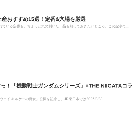
土産おすすめ15選！定番&穴場を厳選
ている定番も、ちょっと気の利いた一品も知っておきたいところ。この記事で...
！「機動戦士ガンダムシリーズ」×THE NIIGATAコ
イ キルケーの魔女』公開を記念し、JR東日本では2026/3/28...