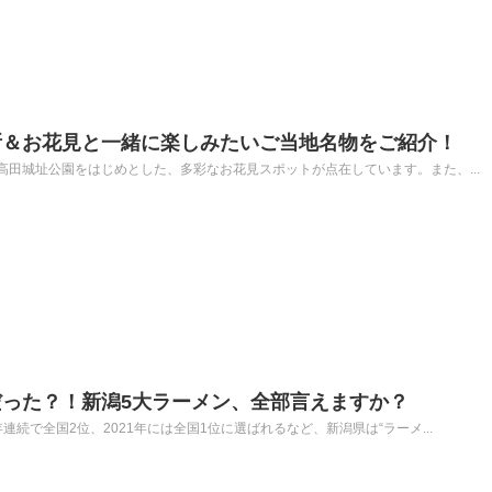
所＆お花見と一緒に楽しみたいご当地名物をご紹介！
田城址公園をはじめとした、多彩なお花見スポットが点在しています。また、...
だった？！新潟5大ラーメン、全部言えますか？
続で全国2位、2021年には全国1位に選ばれるなど、新潟県は“ラーメ...