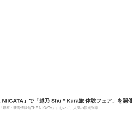
NIIGATA」で「越乃 Shu＊Kura旅 体験フェア」を開
銀座・新潟情報館THE NIIGATA」において、人気の観光列車...