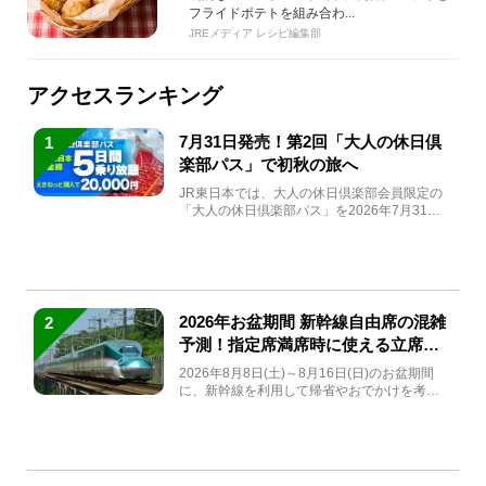
フライドポテトを組み合わ...
JREメディア レシピ編集部
アクセスランキング
7月31日発売！第2回「大人の休日倶
1
楽部パス」で初秋の旅へ
JR東日本では、大人の休日倶楽部会員限定の
「大人の休日倶楽部パス」を2026年7月31日
(金)～9月7日...
2026年お盆期間 新幹線自由席の混雑
2
予測！指定席満席時に使える立席特
急券も解説
2026年8月8日(土)～8月16日(日)のお盆期間
に、新幹線を利用して帰省やおでかけを考え
ている方もい...