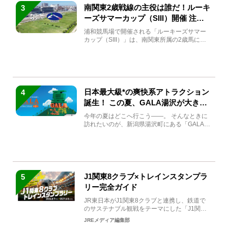
南関東2歳戦線の主役は誰だ！ルーキ
3
ーズサマーカップ（SIII）開催 注目
馬と見どころをチェック
浦和競馬場で開催される「ルーキーズサマー
カップ（SIII）」は、南関東所属の2歳馬によ
る注目の重賞競走（...
日本最大級*の爽快系アトラクション
4
誕生！ この夏、GALA湯沢が大きく
生まれ変わる
今年の夏はどこへ行こう――。 そんなときに
訪れたいのが、新潟県湯沢町にある「GALA湯
沢」。2026年...
J1関東8クラブ×トレインスタンプラ
5
リー完全ガイド
JR東日本がJ1関東8クラブと連携し、鉄道で
のサステナブル観戦をテーマにした「J1関東8
クラブ×トレイン...
JREメディア編集部