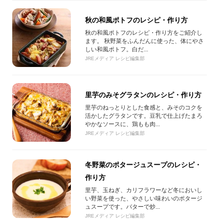
秋の和風ポトフのレシピ・作り方
秋の和風ポトフのレシピ・作り方をご紹介し
ます。 秋野菜をふんだんに使った、体にやさ
しい和風ポトフ。白だ...
JREメディア レシピ編集部
里芋のみそグラタンのレシピ・作り方
里芋のねっとりとした食感と、みそのコクを
活かしたグラタンです。豆乳で仕上げたまろ
やかなソースに、鶏もも肉...
JREメディア レシピ編集部
冬野菜のポタージュスープのレシピ・
作り方
里芋、玉ねぎ、カリフラワーなど冬においし
い野菜を使った、やさしい味わいのポタージ
ュスープです。バターで炒...
JREメディア レシピ編集部