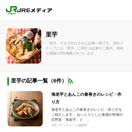
里芋
「里芋」でタグ付けされた記事一覧です。JREメ
ディアには「里芋」に関する記事やご案内、便利
な情報が6件掲載されています。
里芋の記事一覧（6件）
海老芋とあんこの春巻きのレシピ・作
り方
海老芋とあんこの春巻きのレシピ・作り方を
ご紹介します。 ねっとりとした食感が特徴の
京野菜「海老芋」と、...
JREメディア レシピ編集部