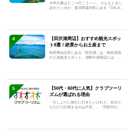
生まれ変わる
今年の夏はどこへ行こう――。 そんなときに
訪れたいのが、新潟県湯沢町にある「GALA湯
沢」。2026年...
【田沢湖周辺】おすすめ観光スポッ
4
ト8選！絶景からお土産まで
秋田県仙北市にある「田沢湖」は、秋田屈指
の人気観光スポット。湖畔や湖周辺には、田
沢湖の魅力を堪能できる名...
【50代・60代に人気】クラブツーリ
5
ズムが選ばれる理由
「久しぶりに旅行に行きたいけれど、自分た
ちだけで計画するのは不安…」「同世代の方
と気兼ねなく楽しみたい」...