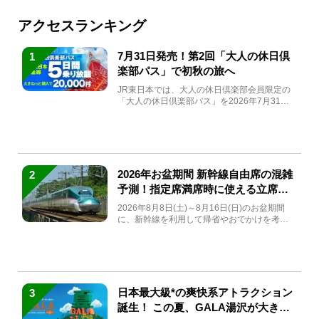
アクセスランキング
7月31日発売！第2回「大人の休日倶
1
楽部パス」で初秋の旅へ
JR東日本では、大人の休日倶楽部会員限定の
「大人の休日倶楽部パス」を2026年7月31日
(金)～9月7日...
2026年お盆期間 新幹線自由席の混雑
2
予測！指定席満席時に使える立席特
急券も解説
2026年8月8日(土)～8月16日(日)のお盆期間
に、新幹線を利用して帰省やおでかけを考え
ている方もい...
日本最大級*の爽快系アトラクション
3
誕生！ この夏、GALA湯沢が大きく