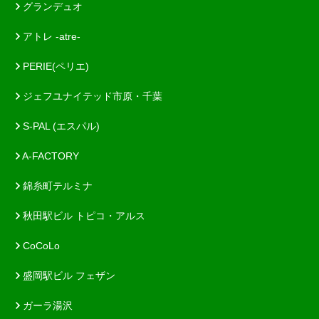
グランデュオ
アトレ -atre-
PERIE(ペリエ)
ジェフユナイテッド市原・千葉
S-PAL (エスパル)
A-FACTORY
錦糸町テルミナ
秋田駅ビル トピコ・アルス
CoCoLo
盛岡駅ビル フェザン
ガーラ湯沢