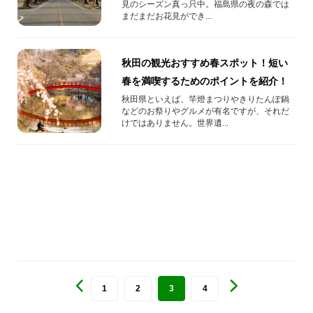
見のシーズン真っ只中。福島県の夜の森では
まだまだお花見ができ...
秋田の観光おすすめ春スポット！短い
春を満喫するためのポイントを紹介！
秋田県といえば、竿燈まつりやきりたんぽ鍋
などのお祭りやグルメが有名ですが、それだ
けではありません。世界遺...
1
2
3
4