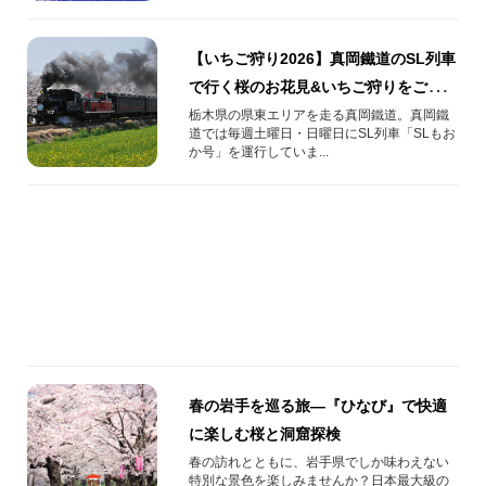
【いちご狩り2026】真岡鐵道のSL列車
で行く桜のお花見&いちご狩りをご紹
介！
栃木県の県東エリアを走る真岡鐵道。真岡鐵
道では毎週土曜日・日曜日にSL列車「SLもお
か号」を運行していま...
春の岩手を巡る旅—『ひなび』で快適
に楽しむ桜と洞窟探検
春の訪れとともに、岩手県でしか味わえない
特別な景色を楽しみませんか？日本最大級の