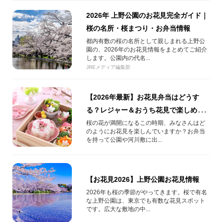
2026年 上野公園のお花見完全ガイド｜
桜の名所・桜まつり・お弁当情報
都内有数の桜の名所として親しまれる上野公
園の、2026年のお花見情報をまとめてご紹介
します。公園内の代名...
JREメディア編集部
【2026年最新】お花見弁当はどうす
る？レジャー＆おうち花見で楽しめる
おすすめ商品
桜の花が満開になるこの時期、みなさんはど
のようにお花見を楽しんでいますか？お弁当
を持って公園や河川敷に出...
【お花見2026】上野公園お花見情報
2026年も桜の季節がやってきます。桜で有名
な上野公園は、東京でも有数な花見スポット
です。広大な敷地の中...