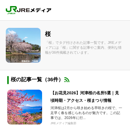
桜
「桜」でタグ付けされた記事一覧です。JREメデ
ィアには「桜」に関する記事やご案内、便利な情
報が36件掲載されています。
桜の記事一覧（36件）
【お花見2026】河津桜の名所5選｜見
頃時期・アクセス・桜まつり情報
河津桜は2月から咲き始める早咲きの桜で、一
足早く春を感じられるのが魅力です。この記
事では、2026年に行...
JREメディア編集部