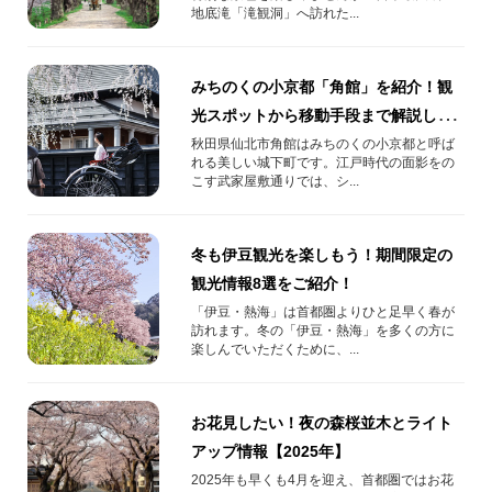
地底滝「滝観洞」へ訪れた...
みちのくの小京都「角館」を紹介！観
光スポットから移動手段まで解説しま
す！
秋田県仙北市角館はみちのくの小京都と呼ば
れる美しい城下町です。江戸時代の面影をの
こす武家屋敷通りでは、シ...
冬も伊豆観光を楽しもう！期間限定の
観光情報8選をご紹介！
「伊豆・熱海」は首都圏よりひと足早く春が
訪れます。冬の「伊豆・熱海」を多くの方に
楽しんでいただくために、...
お花見したい！夜の森桜並木とライト
アップ情報【2025年】
2025年も早くも4月を迎え、首都圏ではお花