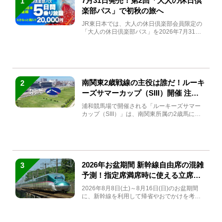
7月31日発売！第2回「大人の休日倶
1
楽部パス」で初秋の旅へ
JR東日本では、大人の休日倶楽部会員限定の
「大人の休日倶楽部パス」を2026年7月31日
(金)～9月7日...
南関東2歳戦線の主役は誰だ！ルーキ
2
ーズサマーカップ（SIII）開催 注目
馬と見どころをチェック
浦和競馬場で開催される「ルーキーズサマー
カップ（SIII）」は、南関東所属の2歳馬によ
る注目の重賞競走（...
2026年お盆期間 新幹線自由席の混雑
3
予測！指定席満席時に使える立席特
急券も解説
2026年8月8日(土)～8月16日(日)のお盆期間
に、新幹線を利用して帰省やおでかけを考え
ている方もい...