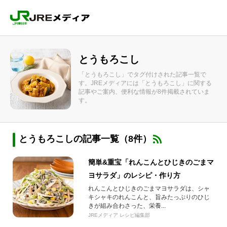
とうもろこし
「とうもろこし」でタグ付けされた記事一覧で
す。JREメディアには「とうもろこし」に関する
記事やご案内、便利な情報が8件掲載されていま
す。
とうもろこしの記事一覧（8件）
簡単&重宝「れんこんとひじきのごまマ
ヨサラダ」のレシピ・作り方
れんこんとひじきのごまマヨサラダは、シャ
キシャキのれんこんと、旨みたっぷりのひじ
きが組み合わさった、栄養...
JREメディア レシピ編集部