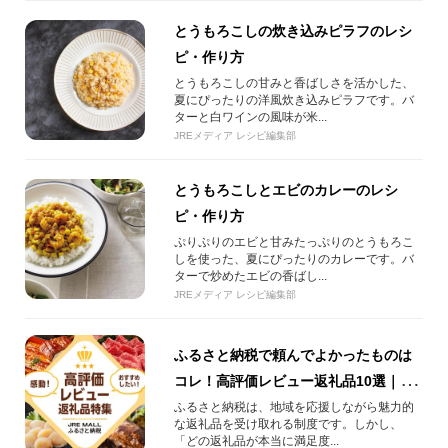
とうもろこしの炊き込みピラフのレシ
ピ・作り方
とうもろこしの甘みと香ばしさを活かした、
夏にぴったりの洋風炊き込みピラフです。バ
ターと白ワインの風味が米...
JREメディア レシピ編集部
とうもろこしとエビのカレーのレシ
ピ・作り方
ぷりぷりのエビと甘みたっぷりのとうもろこ
しを使った、夏にぴったりのカレーです。バ
ターで炒めたエビの香ばし...
JREメディア レシピ編集部
ふるさと納税で頼んでよかったものは
コレ！高評価レビュー返礼品10選｜
【JRE MALLふるさと納税】
ふるさと納税は、地域を応援しながら魅力的
な返礼品を受け取れる制度です。しかし、
「どの返礼品が本当に満足度...