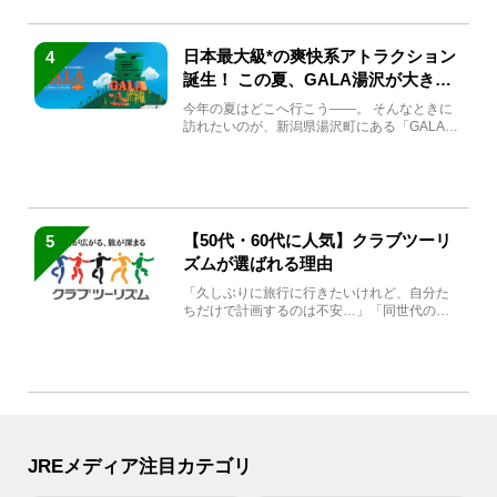
日本最大級*の爽快系アトラクション
4
誕生！ この夏、GALA湯沢が大きく
生まれ変わる
今年の夏はどこへ行こう――。 そんなときに
訪れたいのが、新潟県湯沢町にある「GALA湯
沢」。2026年...
【50代・60代に人気】クラブツーリ
5
ズムが選ばれる理由
「久しぶりに旅行に行きたいけれど、自分た
ちだけで計画するのは不安…」「同世代の方
と気兼ねなく楽しみたい」...
JREメディア注目カテゴリ