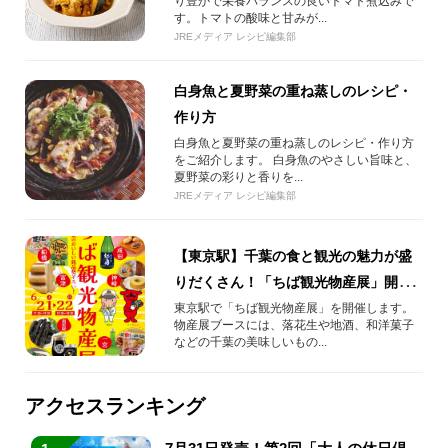
り豊かで栄養バランスの良いトマト煮込みで
す。トマトの酸味と甘みが...
JREメディア レシピ編集部
白身魚と夏野菜の重ね蒸しのレシピ・
作り方
白身魚と夏野菜の重ね蒸しのレシピ・作り方
をご紹介します。 白身魚のやさしい旨味と、
夏野菜の彩りと香りを...
JREメディア レシピ編集部
【東京駅】千葉の食と観光の魅力が盛
りだくさん！「ちば観光物産展」開
催！
東京駅で「ちば観光物産展」を開催します。
物産展ブースには、落花生や地酒、和洋菓子
などの千葉の美味しいもの...
アクセスランキング