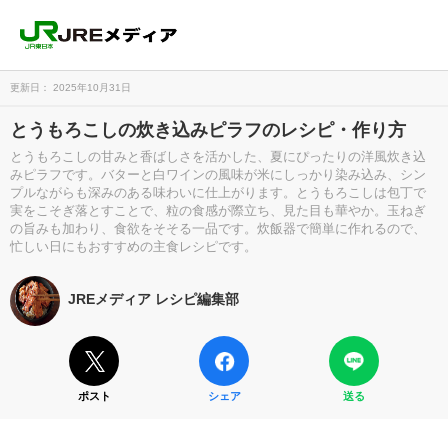
更新日： 2025年10月31日
とうもろこしの炊き込みピラフのレシピ・作り方
とうもろこしの甘みと香ばしさを活かした、夏にぴったりの洋風炊き込
みピラフです。バターと白ワインの風味が米にしっかり染み込み、シン
プルながらも深みのある味わいに仕上がります。とうもろこしは包丁で
実をこそぎ落とすことで、粒の食感が際立ち、見た目も華やか。玉ねぎ
の旨みも加わり、食欲をそそる一品です。炊飯器で簡単に作れるので、
忙しい日にもおすすめの主食レシピです。
JREメディア レシピ編集部
ポスト
シェア
送る