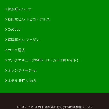
錦糸町テルミナ
秋田駅ビル トピコ・アルス
CoCoLo
盛岡駅ビル フェザン
ガーラ湯沢
マルチエキューブWEB（ロッカー予約サイト）
オレンジページnet
ホテル B4T いわき
JREメディア | JR東日本公式のおでかけ&鉄道情報メディア