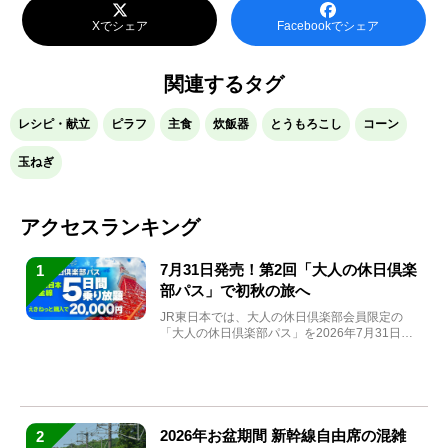
Xでシェア
Facebookでシェア
関連するタグ
レシピ・献立
ピラフ
主食
炊飯器
とうもろこし
コーン
玉ねぎ
アクセスランキング
7月31日発売！第2回「大人の休日倶楽
1
部パス」で初秋の旅へ
JR東日本では、大人の休日倶楽部会員限定の
「大人の休日倶楽部パス」を2026年7月31日
(金)～9月7日...
2026年お盆期間 新幹線自由席の混雑
2