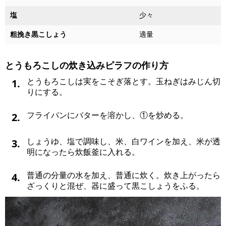
塩
少々
粗挽き黒こしょう
適量
とうもろこしの炊き込みピラフの作り方
1.
とうもろこしは実をこそぎ落とす。玉ねぎはみじん切
りにする。
2.
フライパンにバターを溶かし、①を炒める。
3.
しょうゆ、塩で調味し、米、白ワインを加え、米が透
明になったら炊飯釜に入れる。
4.
普通の分量の水を加え、普通に炊く。炊き上がったら
ざっくりと混ぜ、器に盛って黒こしょうをふる。