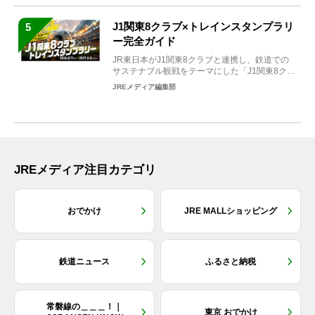
J1関東8クラブ×トレインスタンプラリ
5
ー完全ガイド
JR東日本がJ1関東8クラブと連携し、鉄道での
サステナブル観戦をテーマにした「J1関東8クラ
ブ×トレイン...
JREメディア編集部
JREメディア注目カテゴリ
おでかけ
JRE MALLショッピング
鉄道ニュース
ふるさと納税
常磐線の＿＿＿！｜
東京 おでかけ