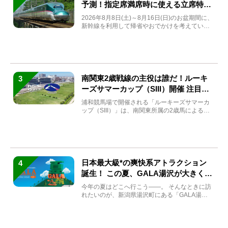
予測！指定席満席時に使える立席特急
券も解説
2026年8月8日(土)～8月16日(日)のお盆期間に、
新幹線を利用して帰省やおでかけを考えている
方もい...
南関東2歳戦線の主役は誰だ！ルーキ
3
ーズサマーカップ（SIII）開催 注目馬
と見どころをチェック
浦和競馬場で開催される「ルーキーズサマーカ
ップ（SIII）」は、南関東所属の2歳馬による注
目の重賞競走（...
日本最大級*の爽快系アトラクション
4
誕生！ この夏、GALA湯沢が大きく生
まれ変わる
今年の夏はどこへ行こう――。 そんなときに訪
れたいのが、新潟県湯沢町にある「GALA湯
沢」。2026年...