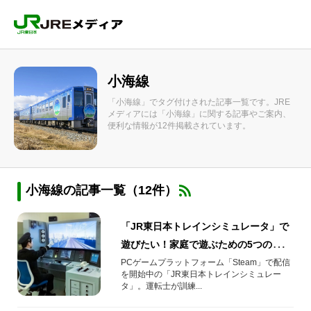
小海線
「小海線」でタグ付けされた記事一覧です。JRE
メディアには「小海線」に関する記事やご案内、
便利な情報が12件掲載されています。
小海線の記事一覧（12件）
「JR東日本トレインシミュレータ」で
遊びたい！家庭で遊ぶための5つの
STEP
PCゲームプラットフォーム「Steam」で配信
を開始中の「JR東日本トレインシミュレー
タ」。運転士が訓練...