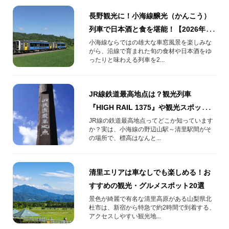
長野観光に！小海線醸光（かんこう）
列車で日本酒と食を堪能！【2026年7
月25日(土)運行】
小海線ならではの雄大な車窓風景を楽しみな
がら、沿線で育まれた旬の食材や日本酒をゆ
ったりと味わえる列車を2...
JR線鉄道最高地点は？観光列車
『HIGH RAIL 1375』や観光スポット、
アクセス方法をご紹介
JR線の鉄道最高地点ってどこか知っています
か？実は、小海線の野辺山駅～清里駅間がそ
の場所で、標高はなんと...
清里エリアは車なしでも楽しめる！お
すすめの観光・グルメスポット20選
景色が綺麗で有名な清里高原がある山梨県北
杜市は、新宿から特急で約2時間で到着する、
アクセスしやすい観光地...