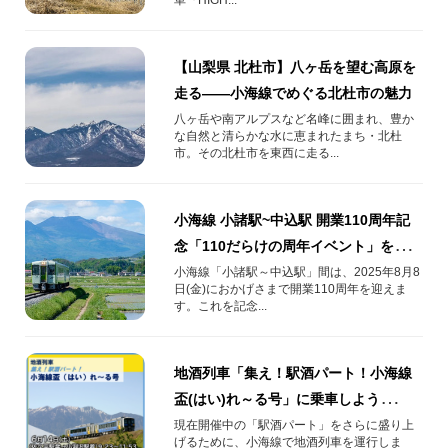
【山梨県 北杜市】八ヶ岳を望む高原を
走る——小海線でめぐる北杜市の魅力
八ヶ岳や南アルプスなど名峰に囲まれ、豊か
な自然と清らかな水に恵まれたまち・北杜
市。その北杜市を東西に走る...
小海線 小諸駅~中込駅 開業110周年記
念「110だらけの周年イベント」を
2025年8月8日(金)開催！
小海線「小諸駅～中込駅」間は、2025年8月8
日(金)におかげさまで開業110周年を迎えま
す。これを記念...
地酒列車「集え！駅酒パート！小海線
盃(はい)れ～る号」に乗車しよう
♪【JRE MALLチケット】
現在開催中の「駅酒パート」をさらに盛り上
げるために、小海線で地酒列車を運行しま