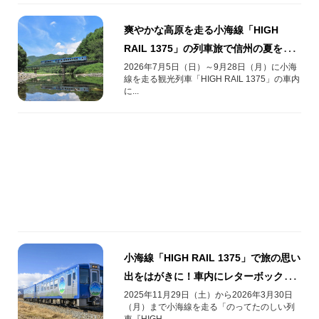
爽やかな高原を走る小海線「HIGH
RAIL 1375」の列車旅で信州の夏を満
喫しよう！
2026年7月5日（日）～9月28日（月）に小海
線を走る観光列車「HIGH RAIL 1375」の車内
に...
小海線「HIGH RAIL 1375」で旅の思い
出をはがきに！車内にレターボックス
を設置しました
2025年11月29日（土）から2026年3月30日
（月）まで小海線を走る「のってたのしい列
車『HIGH...