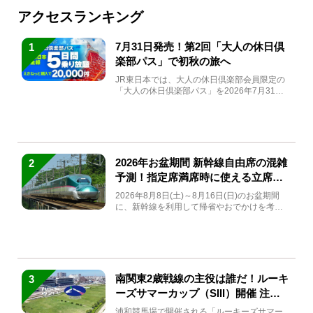
アクセスランキング
7月31日発売！第2回「大人の休日倶
1
楽部パス」で初秋の旅へ
JR東日本では、大人の休日倶楽部会員限定の
「大人の休日倶楽部パス」を2026年7月31日
(金)～9月7日...
2026年お盆期間 新幹線自由席の混雑
2
予測！指定席満席時に使える立席特
急券も解説
2026年8月8日(土)～8月16日(日)のお盆期間
に、新幹線を利用して帰省やおでかけを考え
ている方もい...
南関東2歳戦線の主役は誰だ！ルーキ
3
ーズサマーカップ（SIII）開催 注目
馬と見どころをチェック
浦和競馬場で開催される「ルーキーズサマー