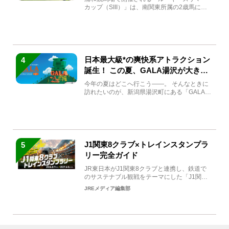
カップ（SIII）」は、南関東所属の2歳馬によ
る注目の重賞競走（...
日本最大級*の爽快系アトラクション
4
誕生！ この夏、GALA湯沢が大きく
生まれ変わる
今年の夏はどこへ行こう――。 そんなときに
訪れたいのが、新潟県湯沢町にある「GALA湯
沢」。2026年...
J1関東8クラブ×トレインスタンプラ
5
リー完全ガイド
JR東日本がJ1関東8クラブと連携し、鉄道で
のサステナブル観戦をテーマにした「J1関東8
クラブ×トレイン...
JREメディア編集部