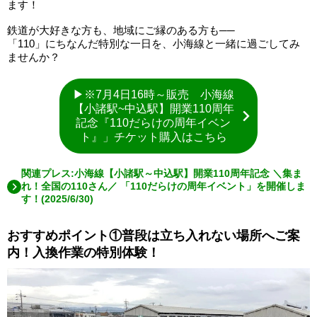
ます！
鉄道が大好きな方も、地域にご縁のある方も──
「110」にちなんだ特別な一日を、小海線と一緒に過ごしてみ
ませんか？
▶※7月4日16時～販売 小海線
【小諸駅~中込駅】開業110周年
記念『110だらけの周年イベン
ト』」チケット購入はこちら
関連プレス:小海線【小諸駅～中込駅】開業110周年記念 ＼集ま
れ！全国の110さん／ 「110だらけの周年イベント」を開催しま
す！(2025/6/30)
おすすめポイント①普段は立ち入れない場所へご案
内！入換作業の特別体験！