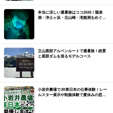
本当に涼しい避暑旅はココ2026！龍泉
洞・浄土ヶ浜・北山崎・滝観洞をめぐ
る“涼×絶景”【避暑旅】
立山黒部アルペンルートで避暑旅！絶景
と黒部ダムを巡るモデルコース
小岩井農場でJR東日本の仕事体験！レー
ルスター展示や制服体験で夏休みの思い
出を