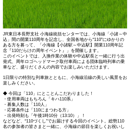
JR東日本長野支社 小海線統括センターでは、小海線「小諸～中
込」間の開業110周年を記念し、全国各地から“110”にゆかりの
ある方を募って、「小海線【小諸駅～中込駅】開業110周年記
念『110だらけの周年イベント』」を開催します。
このイベントでは、入換作業の体験や中込駅長と一緒に行う出
発式、周年ロゴヘッドマーク取付車両による団体臨時列車の乗
車など、盛りだくさんの内容でお楽しみいただけます。
1日限りの特別な列車旅とともに、小海線沿線の美しい風景をお
楽しみください。
◆ 今回は「110」にとことんこだわりました！
・使用車両はもちろん「キハ110系」
・募集人数は「110人」
・応募条件は「110にまつわる方」
・出発時刻も「午後1時10分（13:10）」！
などなど、“110づくし”でお届けする今回のイベント。総勢110
名の参加者の皆さまと一緒に、小海線の節目を楽しくお祝いし