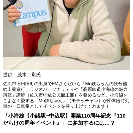
提供：茂木二剛氏
佐久市旧臼田町の出身でFMさくだいら「Mo鉄ちゃんの鉄分補
給出発進行」ラジオパーソナリティや「高原鉄道小海線の魅力
講座」講師（佐久市中込公民館主催）を務めるなど、小海線を
こよなく愛する「Mo鉄ちゃん」（モテッチャン）が団体臨時列
車の一日車掌としてイベントを盛り上げてくれます！
「小海線【小諸駅~中込駅】開業110周年記念『110
だらけの周年イベント』」に参加するには…？