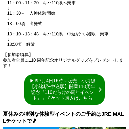
11：00～11：20 キハ110系へ乗車
↓
11：30～ 入換体験開始
↓
13：00頃 出発式
↓
13：10～13：48 キハ110系 中込駅~小諸駅 乗車
↓
13:50頃 解散
【参加者特典】
参加者全員に110 周年記念オリジナルグッズをプレゼントしま
す！
▶※7月4日16時～販売 小海線
【小諸駅~中込駅】開業110周年
記念『110だらけの周年イベン
ト』」チケット購入はこちら
夏休みの特別な体験型イベントのご予約はJRE MAL
Lチケットで🎵