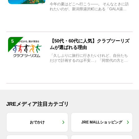
まれ変わる
今年の夏はどこへ行こう――。 そんなときに訪
れたいのが、新潟県湯沢町にある「GALA湯
沢」。2026年...
【50代・60代に人気】クラブツーリズ
5
ムが選ばれる理由
「久しぶりに旅行に行きたいけれど、自分たち
だけで計画するのは不安…」「同世代の方と気
兼ねなく楽しみたい」...
JREメディア注目カテゴリ
おでかけ
JRE MALLショッピング