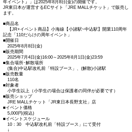
年イベント』」は2025年8月8日(金)の開催です。
JR東日本が運営するECサイト「JRE MALLチケット」で販売し
ます。
■商品名
【JR+イベント商品】小海線【小諸駅~中込駅】開業110周年
記念「110だらけの周年イベント」
■開催日
2025年8月8日(金)
■販売期間
2025年7月4日(金)16:00～2025年8月1日(金)23:59
■集合場所･解散場所
(集合)中込駅改札前「特設ブース」、(解散)小諸駅
■販売数量
110名
■対象者
小学生以上（小学生の場合は保護者の同伴が必要です）
■販売ショップ
JRE MALLチケット「JR東日本長野支社」店
■イベント価格
5,000円(税込)
■イベントスケジュール
10：30 中込駅改札前「特設ブース」にて受付
↓