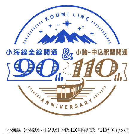
「小海線【小諸駅～中込駅】開業110周年記念『110だらけの周