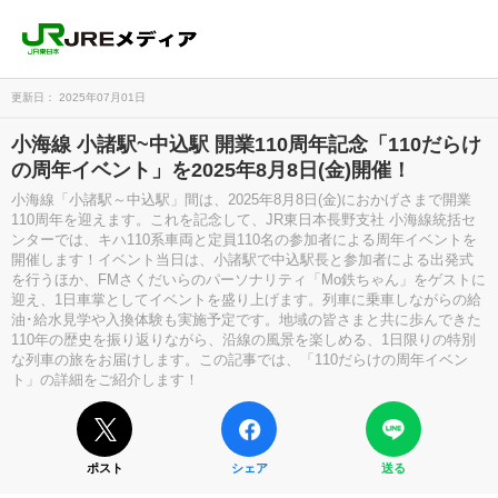
更新日： 2025年07月01日
小海線 小諸駅~中込駅 開業110周年記念「110だらけ
の周年イベント」を2025年8月8日(金)開催！
小海線「小諸駅～中込駅」間は、2025年8月8日(金)におかげさまで開業
110周年を迎えます。これを記念して、JR東日本長野支社 小海線統括セ
ンターでは、キハ110系車両と定員110名の参加者による周年イベントを
開催します！イベント当日は、小諸駅で中込駅長と参加者による出発式
を行うほか、FMさくだいらのパーソナリティ「Mo鉄ちゃん」をゲストに
迎え、1日車掌としてイベントを盛り上げます。列車に乗車しながらの給
油･給水見学や入換体験も実施予定です。地域の皆さまと共に歩んできた
110年の歴史を振り返りながら、沿線の風景を楽しめる、1日限りの特別
な列車の旅をお届けします。この記事では、「110だらけの周年イベン
ト」の詳細をご紹介します！
ポスト
シェア
送る