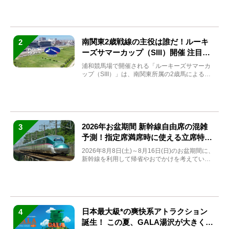
南関東2歳戦線の主役は誰だ！ルーキ
2
ーズサマーカップ（SIII）開催 注目馬
と見どころをチェック
浦和競馬場で開催される「ルーキーズサマーカ
ップ（SIII）」は、南関東所属の2歳馬による注
目の重賞競走（...
2026年お盆期間 新幹線自由席の混雑
3
予測！指定席満席時に使える立席特急
券も解説
2026年8月8日(土)～8月16日(日)のお盆期間に、
新幹線を利用して帰省やおでかけを考えている
方もい...
日本最大級*の爽快系アトラクション
4
誕生！ この夏、GALA湯沢が大きく生