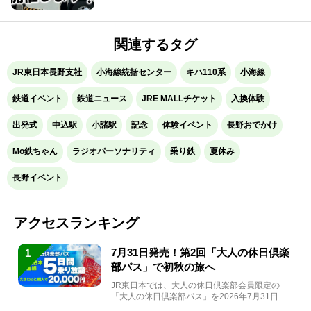
関連するタグ
JR東日本長野支社
小海線統括センター
キハ110系
小海線
鉄道イベント
鉄道ニュース
JRE MALLチケット
入換体験
出発式
中込駅
小諸駅
記念
体験イベント
長野おでかけ
Mo鉄ちゃん
ラジオパーソナリティ
乗り鉄
夏休み
長野イベント
アクセスランキング
7月31日発売！第2回「大人の休日倶楽
1
部パス」で初秋の旅へ
JR東日本では、大人の休日倶楽部会員限定の
「大人の休日倶楽部パス」を2026年7月31日
(金)～9月7日...