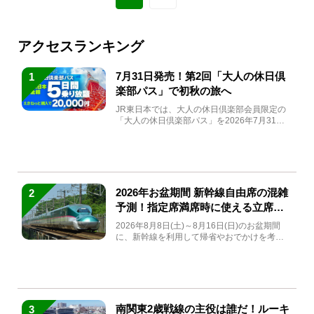
アクセスランキング
7月31日発売！第2回「大人の休日倶
1
楽部パス」で初秋の旅へ
JR東日本では、大人の休日倶楽部会員限定の
「大人の休日倶楽部パス」を2026年7月31日
(金)～9月7日...
2026年お盆期間 新幹線自由席の混雑
2
予測！指定席満席時に使える立席特
急券も解説
2026年8月8日(土)～8月16日(日)のお盆期間
に、新幹線を利用して帰省やおでかけを考え
ている方もい...
南関東2歳戦線の主役は誰だ！ルーキ
3