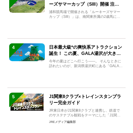
ーズサマーカップ（SIII）開催 注目
馬と見どころをチェック
浦和競馬場で開催される「ルーキーズサマー
カップ（SIII）」は、南関東所属の2歳馬によ
る注目の重賞競走（...
日本最大級*の爽快系アトラクション
4
誕生！ この夏、GALA湯沢が大きく
生まれ変わる
今年の夏はどこへ行こう――。 そんなときに
訪れたいのが、新潟県湯沢町にある「GALA湯
沢」。2026年...
J1関東8クラブ×トレインスタンプラ
5
リー完全ガイド
JR東日本がJ1関東8クラブと連携し、鉄道で
のサステナブル観戦をテーマにした「J1関東8
クラブ×トレイン...
JREメディア編集部