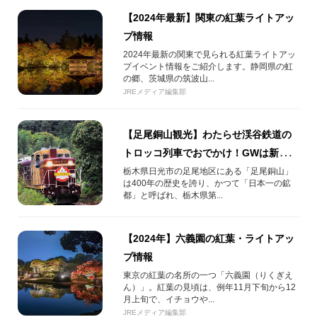
【2024年最新】関東の紅葉ライトアッ
プ情報
2024年最新の関東で見られる紅葉ライトアッ
プイベント情報をご紹介します。静岡県の虹
の郷、茨城県の筑波山...
JREメディア編集部
【足尾銅山観光】わたらせ渓谷鉄道の
トロッコ列車でおでかけ！GWは新緑の
景色を楽しもう！ 栃木県日光市
栃木県日光市の足尾地区にある「足尾銅山」
は400年の歴史を誇り、かつて「日本一の鉱
都」と呼ばれ、栃木県第...
【2024年】六義園の紅葉・ライトアッ
プ情報
東京の紅葉の名所の一つ「六義園（りくぎえ
ん）」。紅葉の見頃は、例年11月下旬から12
月上旬で、イチョウや...
JREメディア編集部