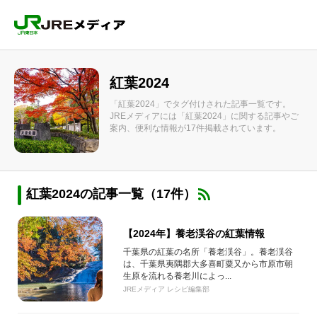
紅葉2024
「紅葉2024」でタグ付けされた記事一覧です。
JREメディアには「紅葉2024」に関する記事やご
案内、便利な情報が17件掲載されています。
紅葉2024の記事一覧（17件）
【2024年】養老渓谷の紅葉情報
千葉県の紅葉の名所「養老渓谷」。養老渓谷
は、千葉県夷隅郡大多喜町粟又から市原市朝
生原を流れる養老川によっ...
JREメディア レシピ編集部