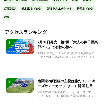
紅葉2024
栃木県 おでかけ
JRE MALLチケット
群馬おでかけ
GW
アクセスランキング
7月31日発売！第2回「大人の休日倶楽
1
部パス」で初秋の旅へ
JR東日本では、大人の休日倶楽部会員限定の
「大人の休日倶楽部パス」を2026年7月31日
(金)～9月7日...
南関東2歳戦線の主役は誰だ！ルーキ
2
ーズサマーカップ（SIII）開催 注目馬
と見どころをチェック
浦和競馬場で開催される「ルーキーズサマーカ
ップ（SIII）」は、南関東所属の2歳馬による注
目の重賞競走（...