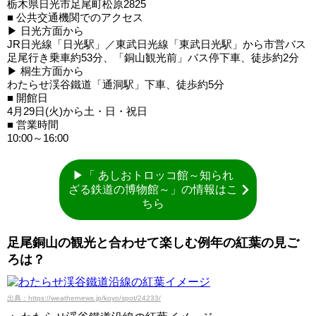
栃木県日光市足尾町松原2825
■ 公共交通機関でのアクセス
▶ 日光方面から
JR日光線「日光駅」／東武日光線「東武日光駅」から市営バス
足尾行き乗車約53分、「銅山観光前」バス停下車、徒歩約2分
▶ 桐生方面から
わたらせ渓谷鐵道「通洞駅」下車、徒歩約5分
■ 開館日
4月29日(火)から土・日・祝日
■ 営業時間
10:00～16:00
▶「 あしおトロッコ館～知られ
ざる鉄道の博物館～」の情報はこ
ちら
足尾銅山の観光と合わせて楽しむ例年の紅葉の見ご
ろは？
出典：https://weathernews.jp/koyo/spot/24233/