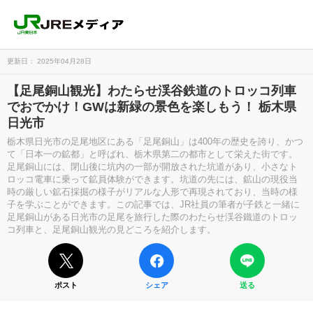
更新日： 2025年04月28日
【足尾銅山観光】わたらせ渓谷鉄道のトロッコ列車
でおでかけ！GWは新緑の景色を楽しもう！ 栃木県
日光市
栃木県日光市の足尾地区にある「足尾銅山」は400年の歴史を誇り、かつ
て「日本一の鉱都」と呼ばれ、栃木県第二の都市として栄えた街です。
足尾銅山には、閉山後に坑内の一部が開放された坑道があり、小さなト
ロッコ電車に乗って鉱員体験ができます。坑道の先には、鉱山の現役当
時の厳しい鉱石採掘の様子がリアルな人形で再現されており、当時の様
子を学ぶことができます。この記事では、JR社員の筆者が子鉄と一緒に
足尾銅山がある日光市の足尾を旅行した際のわたらせ渓谷鐵道のトロッ
コ列車と、足尾銅山観光の見どころを紹介します。
ポスト
シェア
送る