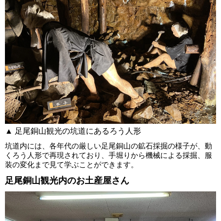
▲ 足尾銅山観光の坑道にあるろう人形
坑道内には、各年代の厳しい足尾銅山の鉱石採掘の様子が、動
くろう人形で再現されており、手堀りから機械による採掘、服
装の変化まで見て学ぶことができます。
足尾銅山観光内のお土産屋さん