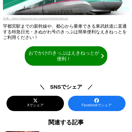
出典：https://www.eki-net.com/top/jrticket/about/
宇都宮駅までの新幹線や、都心から乗車できる東武鉄道に直通
する特急日光・きぬがわ号のきっぷは簡単便利なえきねっとを
ご利用ください！
おでかけのきっぷはえきねっとが
便利！
＼ SNSでシェア ／
Xでシェア
Facebookでシェア
関連する記事