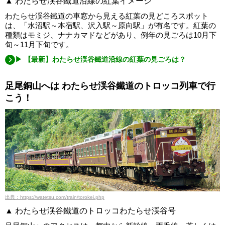
▲ わたらせ渓谷鐵道沿線の紅葉イメージ
わたらせ渓谷鐵道の車窓から見える紅葉の見どころスポット
は、「水沼駅～本宿駅、沢入駅～原向駅」が有名です。紅葉の
種類はモミジ、ナナカマドなどがあり、例年の見ごろは10月下
旬～11月下旬です。
▶ 【最新】わたらせ渓谷鐵道沿線の紅葉の見ごろは？
足尾銅山へは わたらせ渓谷鐵道のトロッコ列車で行
こう！
出典：https://watetsu.com/train/torokei.php
▲ わたらせ渓谷鐵道のトロッコわたらせ渓谷号