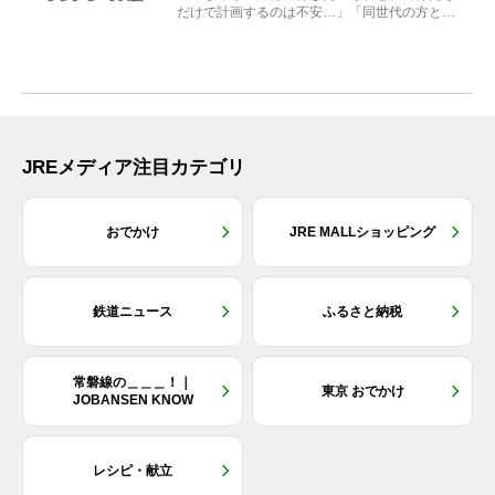
だけで計画するのは不安…」「同世代の方と気
兼ねなく楽しみたい」...
JREメディア注目カテゴリ
おでかけ
JRE MALLショッピング
鉄道ニュース
ふるさと納税
常磐線の＿＿＿！｜
東京 おでかけ
JOBANSEN KNOW
レシピ・献立