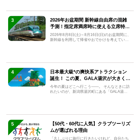
2026年お盆期間 新幹線自由席の混雑
3
予測！指定席満席時に使える立席特急
券も解説
2026年8月8日(土)～8月16日(日)のお盆期間に、
新幹線を利用して帰省やおでかけを考えている
方もい...
日本最大級*の爽快系アトラクション
4
誕生！ この夏、GALA湯沢が大きく生
まれ変わる
今年の夏はどこへ行こう――。 そんなときに訪
れたいのが、新潟県湯沢町にある「GALA湯
沢」。2026年...
【50代・60代に人気】クラブツーリズ
5
ムが選ばれる理由
「久しぶりに旅行に行きたいけれど、自分たち