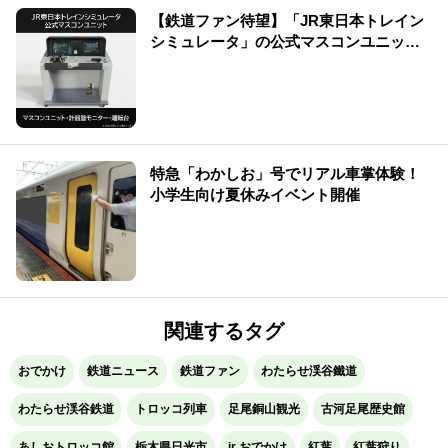
【鉄道ファン待望】「JR東日本トレイン
シミュレータ」の公式マスコンユニット
を販売中です！
特急「わかしお」号でリアル車掌体験！
小学生向け夏休みイベント開催
関連するタグ
おでかけ
鉄道ニュース
鉄道ファン
わたらせ渓谷鐵道
わたらせ渓谷鉄道
トロッコ列車
足尾銅山観光
古河足尾歴史館
あしおトロッコ館
栃木県日光市
jr おでかけ
紅葉
紅葉狩り