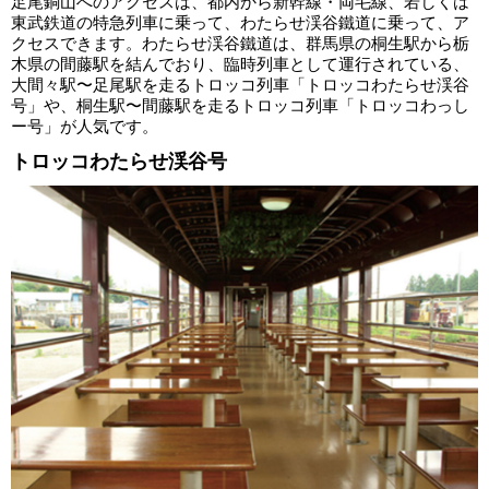
足尾銅山へのアクセスは、都内から新幹線・両毛線、若しくは
東武鉄道の特急列車に乗って、わたらせ渓谷鐵道に乗って、ア
クセスできます。わたらせ渓谷鐵道は、群馬県の桐生駅から栃
木県の間藤駅を結んでおり、臨時列車として運行されている、
大間々駅〜足尾駅を走るトロッコ列車「トロッコわたらせ渓谷
号」や、桐生駅〜間藤駅を走るトロッコ列車「トロッコわっし
ー号」が人気です。
トロッコわたらせ渓谷号