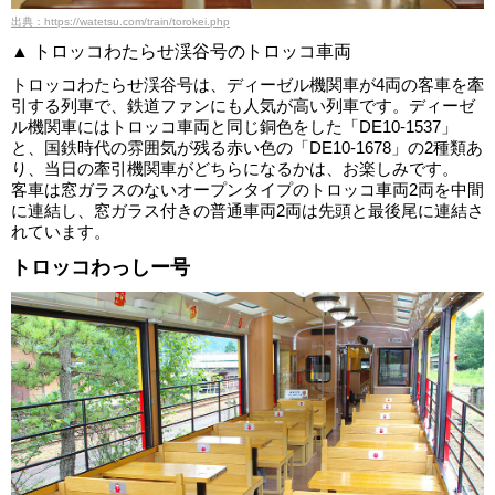
出典：https://watetsu.com/train/torokei.php
▲ トロッコわたらせ渓谷号のトロッコ車両
トロッコわたらせ渓谷号は、ディーゼル機関車が4両の客車を牽
引する列車で、鉄道ファンにも人気が高い列車です。ディーゼ
ル機関車にはトロッコ車両と同じ銅色をした「DE10-1537」
と、国鉄時代の雰囲気が残る赤い色の「DE10-1678」の2種類あ
り、当日の牽引機関車がどちらになるかは、お楽しみです。
客車は窓ガラスのないオープンタイプのトロッコ車両2両を中間
に連結し、窓ガラス付きの普通車両2両は先頭と最後尾に連結さ
れています。
トロッコわっしー号