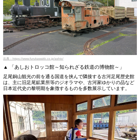
出典：https://www.furukawakk.co.jp/ashio/
▲ 「あしおトロッコ館～知られざる鉄道の博物館～」
足尾銅山観光の前を通る国道を挟んで隣接する古河足尾歴史館
は、主に旧足尾鉱業所等のジオラマや、古河家ゆかりの品など
日本近代史の黎明期を象徴するものを多数展示しています。