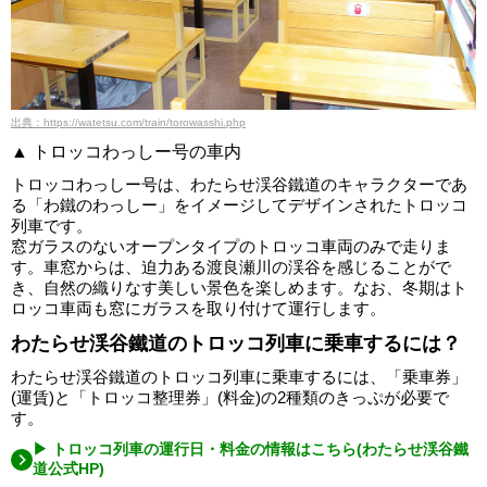
出典：https://watetsu.com/train/torowasshi.php
▲ トロッコわっしー号の車内
トロッコわっしー号は、わたらせ渓谷鐵道のキャラクターであ
る「わ鐵のわっしー」をイメージしてデザインされたトロッコ
列車です。
窓ガラスのないオープンタイプのトロッコ車両のみで走りま
す。車窓からは、迫力ある渡良瀬川の渓谷を感じることがで
き、自然の織りなす美しい景色を楽しめます。なお、冬期はト
ロッコ車両も窓にガラスを取り付けて運行します。
わたらせ渓谷鐵道のトロッコ列車に乗車するには？
わたらせ渓谷鐵道のトロッコ列車に乗車するには、「乗車券」
(運賃)と「トロッコ整理券」(料金)の2種類のきっぷが必要で
す。
▶ トロッコ列車の運行日・料金の情報はこちら(わたらせ渓谷鐵
道公式HP)