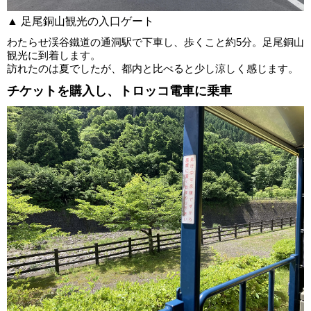
▲ 足尾銅山観光の入口ゲート
わたらせ渓谷鐵道の通洞駅で下車し、歩くこと約5分。足尾銅山
観光に到着します。
訪れたのは夏でしたが、都内と比べると少し涼しく感じます。
チケットを購入し、トロッコ電車に乗車