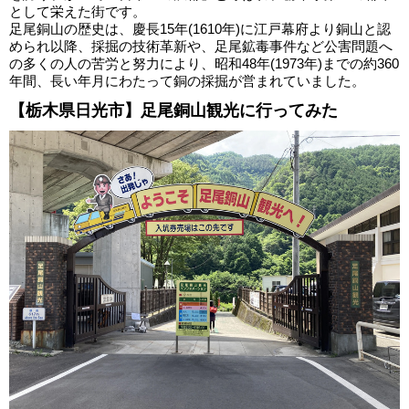
として栄えた街です。
足尾銅山の歴史は、慶長15年(1610年)に江戸幕府より銅山と認
められ以降、採掘の技術革新や、足尾鉱毒事件など公害問題へ
の多くの人の苦労と努力により、昭和48年(1973年)までの約360
年間、長い年月にわたって銅の採掘が営まれていました。
【栃木県日光市】足尾銅山観光に行ってみた