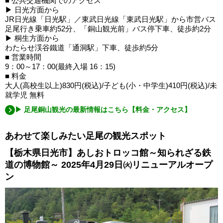
■ 公共交通機関でのアクセス
▶ 日光方面から
JR日光線「日光駅」／東武日光線「東武日光駅」から市営バス
足尾行き乗車約52分、「銅山観光前」バス停下車、徒歩約2分
▶ 桐生方面から
わたらせ渓谷鐵道「通洞駅」下車、徒歩約5分
■ 営業時間
9：00～17：00(最終入場 16：15)
■ 料金
大人(高校生以上)830円(税込)/子ども(小・中学生)410円(税込)/未
就学児 無料
▶ 足尾銅山観光の最新情報はこちら【料金・アクセス】
あわせて楽しみたい足尾の観光スポット
【栃木県日光市】あしおトロッコ館～知られざる鉄
道の博物館～ 2025年4月29日㈫リニューアルオープ
ン