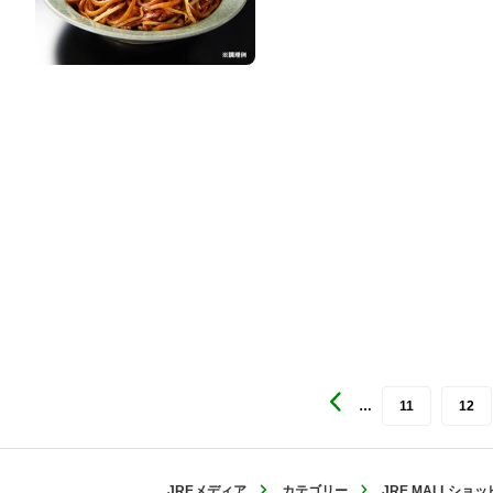
…
11
12
JREメディア
カテゴリー
JRE MALLシ