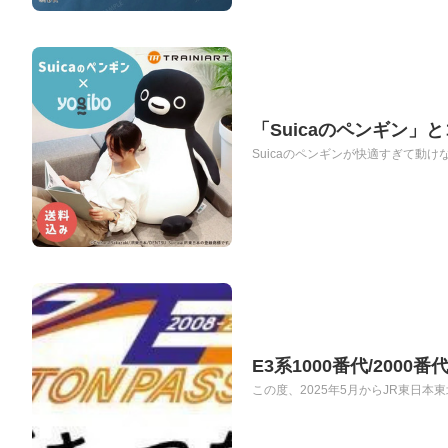
「Suicaのペンギン」と
Suicaのペンギンが快適すぎて動けな
E3系1000番代/20
この度、2025年5月からJR東日本