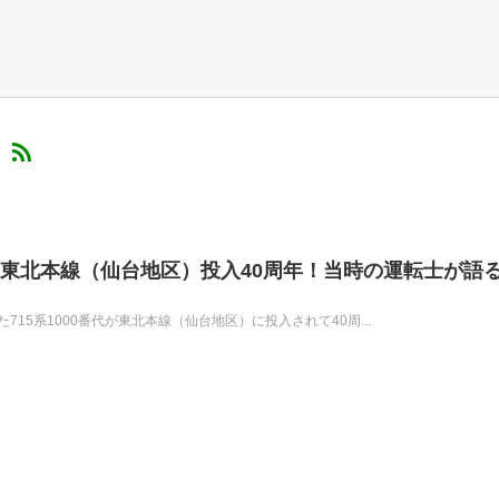
）
番代東北本線（仙台地区）投入40周年！当時の運転士が語る
れた715系1000番代が東北本線（仙台地区）に投入されて40周...