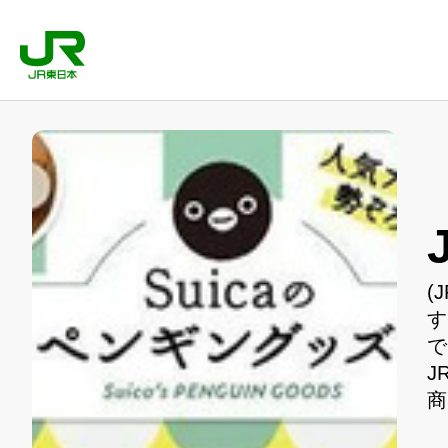
(
す
で
J
商