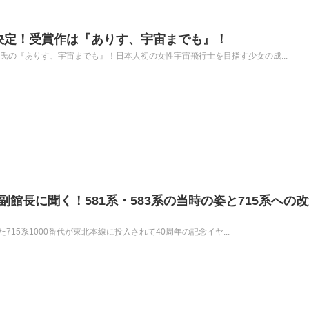
が決定！受賞作は『ありす、宇宙までも』！
子氏の『ありす、宇宙までも』！日本人初の女性宇宙飛行士を目指す少女の成...
館長に聞く！581系・583系の当時の姿と715系への
れた715系1000番代が東北本線に投入されて40周年の記念イヤ...