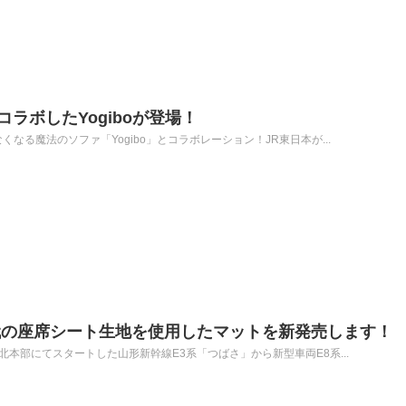
コラボしたYogiboが登場！
くなる魔法のソファ「Yogibo」とコラボレーション！JR東日本が...
00番代の座席シート生地を使用したマットを新発売します！
東北本部にてスタートした山形新幹線E3系「つばさ」から新型車両E8系...