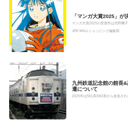
「マンガ大賞2025」
マンガ大賞2025の受賞作は売野機
JRE MALLショッピング編集部
九州鉄道記念館の館長&副
遷について
2025年は581系/583系から改造さ