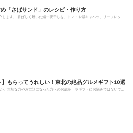
すめ「さばサンド」のレシピ・作り方
します。 香ばしく焼いた鯖一夜干しを、トマトや紫キャベツ、リーフレタ...
フト】もらってうれしい！東北の絶品グルメギフト10選
すが、大切な方やお世話になった方へのお歳暮・冬ギフトにお悩みではないで...