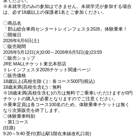
承ください。
※未就学児のみの参加はできません。未就学児が参加する場合
は、必ず18歳以上の保護者1名とご参加ください。
〇商品名
「郡山総合車両センタートレインフェスタ2026」体験乗車！
〇開催日
2026年6月6日(土)
〇販売期間
2026年5月12日(火)0:00～2026年6月5日(金)23:59
〇販売ショップ
JRE MALLチケット東北本部店
トレインフェスタ2026チケット関連ページ
〇販売価格
18歳以上(高校生除く)：各コース500円(税込)
18歳未満(高校生含む)：無料
※18歳未満(高校生含む)の方は無料でご乗車いただけますが0円
チケットの購入が必要となりますのでご注意ください。
※乗車定員は各コース100名のため、体験乗車チケットは無く
なり次第販売を終了します。
〇体験乗車時刻
・第1コース
(往路)
9:20～9:40 受付(郡山駅1階在来線改札口前)