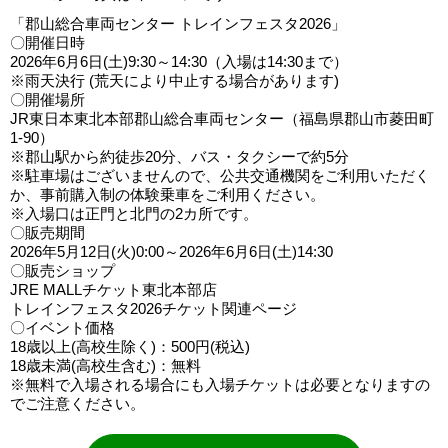
「郡山総合車両センター トレインフェスタ2026」
〇開催日時
2026年6月6日(土)9:30～14:30（入場は14:30まで）
※雨天決行 (荒天により中止する場合があります)
〇開催場所
JR東日本東北本部郡山総合車両センター（福島県郡山市菱田町
1-90）
※郡山駅から約徒歩20分、バス・タクシーで約5分
※駐車場はございませんので、公共交通機関をご利用いただく
か、事前購入制の体験乗車をご利用ください。
※入場口は正門と北門の2カ所です。
〇販売期間
2026年5月12日(火)0:00～2026年6月6日(土)14:30
〇販売ショップ
JRE MALLチケット東北本部店
トレインフェスタ2026チケット関連ページ
〇イベント価格
18歳以上(高校生除く)：500円(税込)
18歳未満(高校生含む)：無料
※無料で入場される場合にも入場チケットは必要となりますの
でご注意ください。