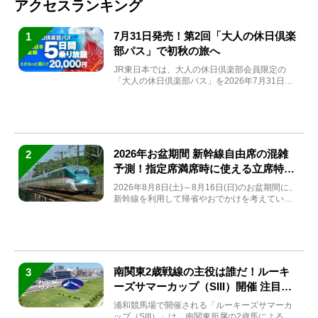
アクセスランキング
7月31日発売！第2回「大人の休日倶楽
1
部パス」で初秋の旅へ
JR東日本では、大人の休日倶楽部会員限定の
「大人の休日倶楽部パス」を2026年7月31日
(金)～9月7日...
2026年お盆期間 新幹線自由席の混雑
2
予測！指定席満席時に使える立席特急
券も解説
2026年8月8日(土)～8月16日(日)のお盆期間に、
新幹線を利用して帰省やおでかけを考えている
方もい...
南関東2歳戦線の主役は誰だ！ルーキ
3
ーズサマーカップ（SIII）開催 注目馬
と見どころをチェック
浦和競馬場で開催される「ルーキーズサマーカ
ップ（SIII）」は、南関東所属の2歳馬による注