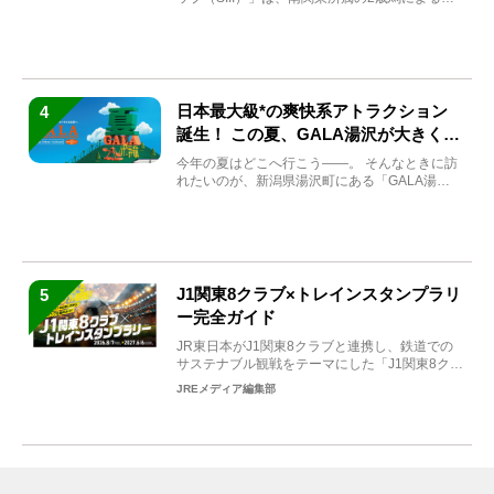
目の重賞競走（...
日本最大級*の爽快系アトラクション
4
誕生！ この夏、GALA湯沢が大きく生
まれ変わる
今年の夏はどこへ行こう――。 そんなときに訪
れたいのが、新潟県湯沢町にある「GALA湯
沢」。2026年...
J1関東8クラブ×トレインスタンプラリ
5
ー完全ガイド
JR東日本がJ1関東8クラブと連携し、鉄道での
サステナブル観戦をテーマにした「J1関東8クラ
ブ×トレイン...
JREメディア編集部