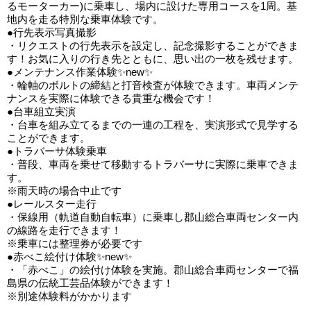
るモーターカー)に乗車し、場内に設けた専用コースを1周。基
地内を走る特別な乗車体験です。
●行先表示写真撮影
・リクエストの行先表示を設定し、記念撮影することができま
す！お気に入りの行き先とともに、思い出の一枚を残せます。
●メンテナンス作業体験✨new✨
・輪軸のボルトの締結と打音検査が体験できます。車両メンテ
ナンスを実際に体験できる貴重な機会です！
●台車組立実演
・台車を組み立てるまでの一連の工程を、実演形式で見学する
ことができます。
●トラバーサ体験乗車
・普段、車両を乗せて移動するトラバーサに実際に乗車できま
す。
※雨天時の場合中止です
●レールスター走行
・保線用（軌道自動自転車）に乗車し郡山総合車両センター内
の線路を走行できます！
※乗車には整理券が必要です
●赤べこ絵付け体験✨new✨
・「赤べこ」の絵付け体験を実施。郡山総合車両センターで福
島県の伝統工芸品体験ができます！
※別途体験料がかかります