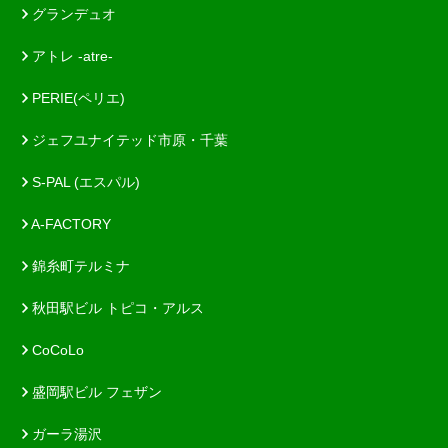
グランデュオ
アトレ -atre-
PERIE(ペリエ)
ジェフユナイテッド市原・千葉
S-PAL (エスパル)
A-FACTORY
錦糸町テルミナ
秋田駅ビル トピコ・アルス
CoCoLo
盛岡駅ビル フェザン
ガーラ湯沢