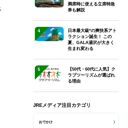
満席時に使える立席特急
ス
券も解説
日本最大級*の爽快系アト
4
ラクション誕生！ この
夏、GALA湯沢が大きく
生まれ変わる
【50代・60代に人気】ク
5
ラブツーリズムが選ばれ
る理由
JREメディア注目カテゴリ
おでかけ