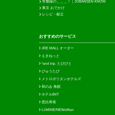
常磐線の＿＿＿！｜JOBANSEN KNOW
東京 おでかけ
レシピ・献立
おすすめのサービス
JRE MALL オーダー
えきねっと
*and trip. たびびと
びゅうたび
メトロポリタンホテルズ
和のゐ 角館
ホテルB4T
恵比寿発
LUMINE/NEWoMan