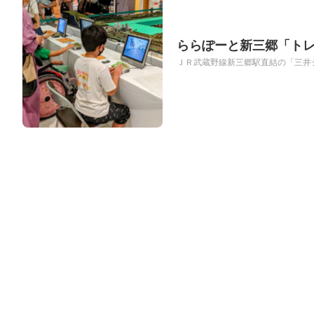
ららぽーと新三郷「ト
ＪＲ武蔵野線新三郷駅直結の「三井ショ