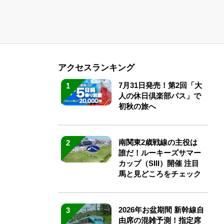
アクセスランキング
7月31日発売！第2回「大
1
人の休日倶楽部パス」で
初秋の旅へ
南関東2歳戦線の主役は
2
誰だ！ルーキーズサマー
カップ（SIII）開催 注目
馬と見どころをチェック
2026年お盆期間 新幹線自
3
由席の混雑予測！指定席