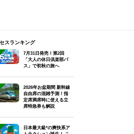
セスランキング
7月31日発売！第2回
「大人の休日倶楽部パ
ス」で初秋の旅へ
2026年お盆期間 新幹線
自由席の混雑予測！指
定席満席時に使える立
席特急券も解説
日本最大級*の爽快系ア
トラクション誕生！ こ