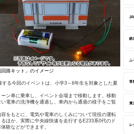
J
鉄
ふ
易回路キット」のイメージ
常
)に開催する今回のイベントは、小学3～6年生を対象とした夏
リーン車に乗車し、イベント会場まで移動します。移動
ない電車の洗浄機を通過し、車内から通過の様子をご覧
東
内容をもとに、電気や電車のしくみについて現役の運転
るほか、実際に中央線快速を走行するE233系0代のド
レ
掌体験などができます。