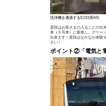
洗浄機を通過するE233系0代
普段はお客さまの入ることの出
車（５号車）に乗車し、グリー
出来ます！普段はなかなか体験
さい！
ポイント②「電気と