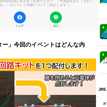
究特別企画】めざせ！鉄道マスター ～中央線をみて！さわっ
み～」のイベント詳細についてご紹介します！
シェア
送る
4
ター」今回のイベントはどんな内
5
JR
お