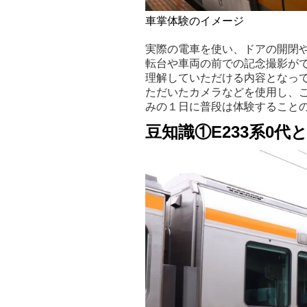
車掌体験のイメージ
実際の電車を使い、ドアの開閉や
転台や車両の前での記念撮影が
理解していただける内容となっ
ただいたカメラなどを使用し、
みの１日に普段は体験すること
豆知識①E233系0代