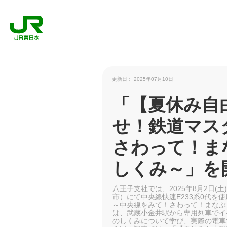
更新日： 2025年07月10日
「【夏休み自
せ！鉄道マス
さわって！ま
しくみ～」を
八王子支社では、2025年8月2日(
市）にて中央線快速E233系0代
～中央線をみて！さわって！まなぶ
は、武蔵小金井駅から専用列車でイ
のしくみについて学び、実際の電車