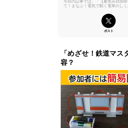
今回の記事では、「【夏休み自由研
て！まなぶ！電気で動く電車のしく
ポスト
「めざせ！鉄道マス
容？