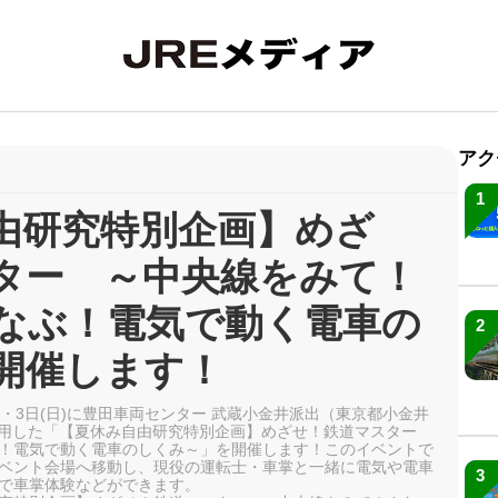
アク
1
由研究特別企画】めざ
ター ～中央線をみて！
なぶ！電気で動く電車の
2
開催します！
土)・3日(日)に豊田車両センター 武蔵小金井派出（東京都小金井
を使用した「【夏休み自由研究特別企画】めざせ！鉄道マスター
！電気で動く電車のしくみ～」を開催します！このイベントで
ベント会場へ移動し、現役の運転士・車掌と一緒に電気や電車
3
で車掌体験などができます。