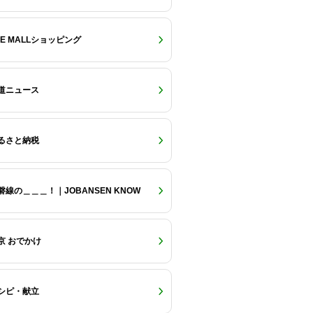
RE MALLショッピング
道ニュース
るさと納税
磐線の＿＿＿！｜JOBANSEN KNOW
京 おでかけ
シピ・献立