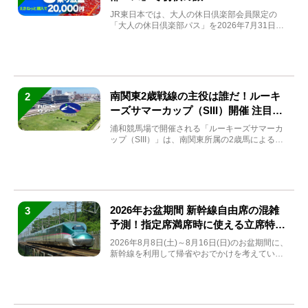
JR東日本では、大人の休日倶楽部会員限定の
「大人の休日倶楽部パス」を2026年7月31日
(金)～9月7日...
南関東2歳戦線の主役は誰だ！ルーキ
2
ーズサマーカップ（SIII）開催 注目馬
と見どころをチェック
浦和競馬場で開催される「ルーキーズサマーカ
ップ（SIII）」は、南関東所属の2歳馬による注
目の重賞競走（...
2026年お盆期間 新幹線自由席の混雑
3
予測！指定席満席時に使える立席特急
券も解説
2026年8月8日(土)～8月16日(日)のお盆期間に、
新幹線を利用して帰省やおでかけを考えている
方もい...