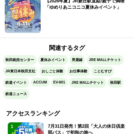
【2026年夏】JR新庄駅直結!親子で満喫
「ゆめりあニコニコ夏休みイベント」
関連するタグ
秋田統括センター
夏休みイベント
男鹿線
JRE MALLチケット
JR東日本秋田支社
おしごと体験
お仕事体験
ことむすび
ACCUM
EV-801
鉄道イベント
JRE MALLチケット
秋田駅
鉄道ニュース
アクセスランキング
7月31日発売！第2回「大人の休日倶楽
1
部パス」で初秋の旅へ