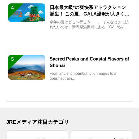
日本最大級*の爽快系アトラクション
4
誕生！ この夏、GALA湯沢が大きく生
まれ変わる
今年の夏はどこへ行こう――。 そんなときに訪
れたいのが、新潟県湯沢町にある「GALA湯
沢」。2026年...
Sacred Peaks and Coastal Flavors of
5
Shonai
From ancient mountain pilgrimages to a
gourmet train...
JREメディア注目カテゴリ