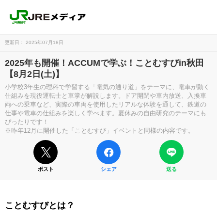
更新日： 2025年07月18日
2025年も開催！ACCUMで学ぶ！ことむすびin秋田
【8月2日(土)】
小学校3年生の理科で学習する「電気の通り道」をテーマに、電車が動く
仕組みを現役運転士と車掌が解説します。ドア開閉や車内放送、入換車
両への乗車など、実際の車両を使用したリアルな体験を通して、鉄道の
仕事や電車の仕組みを楽しく学べます。夏休みの自由研究のテーマにも
ぴったりです！
※昨年12月に開催した「ことむすび」イベントと同様の内容です。
ポスト
シェア
送る
ことむすびとは？