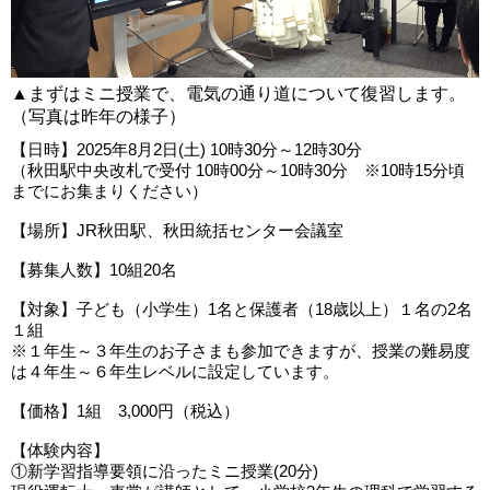
▲まずはミニ授業で、電気の通り道について復習します。
（写真は昨年の様子）
【日時】2025年8月2日(土) 10時30分～12時30分
（秋田駅中央改札で受付 10時00分～10時30分 ※10時15分頃
までにお集まりください）
【場所】JR秋田駅、秋田統括センター会議室
【募集人数】10組20名
【対象】子ども（小学生）1名と保護者（18歳以上）１名の2名
１組
※１年生～３年生のお子さまも参加できますが、授業の難易度
は４年生～６年生レベルに設定しています。
【価格】1組 3,000円（税込）
【体験内容】
①新学習指導要領に沿ったミニ授業(20分)