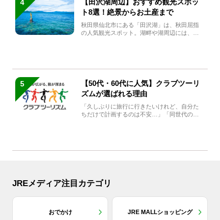
【田沢湖周辺】おすすめ観光スポッ
4
ト8選！絶景からお土産まで
秋田県仙北市にある「田沢湖」は、秋田屈指
の人気観光スポット。湖畔や湖周辺には、田
沢湖の魅力を堪能できる名...
【50代・60代に人気】クラブツーリ
5
ズムが選ばれる理由
「久しぶりに旅行に行きたいけれど、自分た
ちだけで計画するのは不安…」「同世代の方
と気兼ねなく楽しみたい」...
JREメディア注目カテゴリ
おでかけ
JRE MALLショッピング