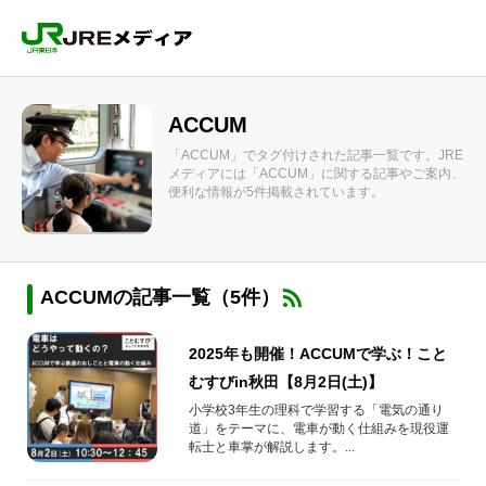
ACCUM
「ACCUM」でタグ付けされた記事一覧です。JRE
メディアには「ACCUM」に関する記事やご案内、
便利な情報が5件掲載されています。
ACCUMの記事一覧（5件）
2025年も開催！ACCUMで学ぶ！こと
むすびin秋田【8月2日(土)】
小学校3年生の理科で学習する「電気の通り
道」をテーマに、電車が動く仕組みを現役運
転士と車掌が解説します。...