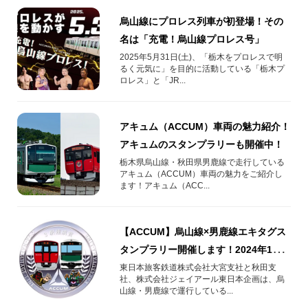
烏山線にプロレス列車が初登場！その
名は「充電！烏山線プロレス号」
2025年5月31日(土)、「栃木をプロレスで明
るく元気に」を目的に活動している「栃木プ
ロレス」と「JR...
アキュム（ACCUM）車両の魅力紹介！
アキュムのスタンプラリーも開催中！
栃木県烏山線・秋田県男鹿線で走行している
アキュム（ACCUM）車両の魅力をご紹介し
ます！アキュム（ACC...
【ACCUM】烏山線×男鹿線エキタグス
タンプラリー開催します！2024年11月
22日（金）～2025年2月28日（金）
東日本旅客鉄道株式会社大宮支社と秋田支
社、株式会社ジェイアール東日本企画は、烏
山線・男鹿線で運行している...