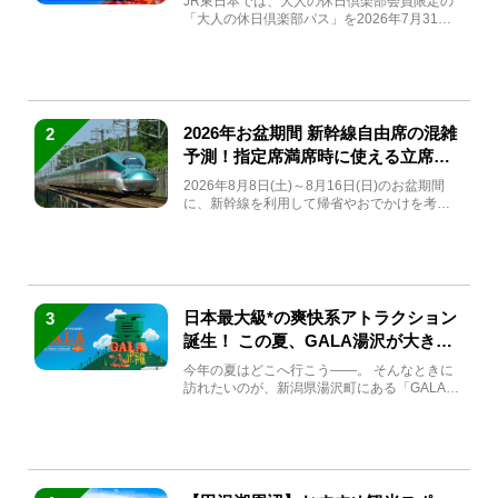
JR東日本では、大人の休日倶楽部会員限定の
「大人の休日倶楽部パス」を2026年7月31日
(金)～9月7日...
2026年お盆期間 新幹線自由席の混雑
2
予測！指定席満席時に使える立席特
急券も解説
2026年8月8日(土)～8月16日(日)のお盆期間
に、新幹線を利用して帰省やおでかけを考え
ている方もい...
日本最大級*の爽快系アトラクション
3
誕生！ この夏、GALA湯沢が大きく
生まれ変わる
今年の夏はどこへ行こう――。 そんなときに
訪れたいのが、新潟県湯沢町にある「GALA湯
沢」。2026年...