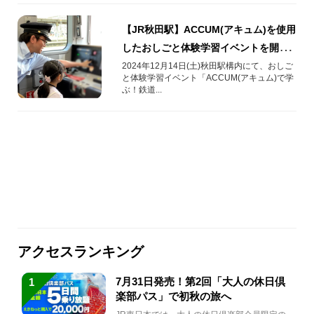
【JR秋田駅】ACCUM(アキュム)を使用
したおしごと体験学習イベントを開催
します！
2024年12月14日(土)秋田駅構内にて、おしご
と体験学習イベント「ACCUM(アキュム)で学
ぶ！鉄道...
アクセスランキング
7月31日発売！第2回「大人の休日倶
1
楽部パス」で初秋の旅へ