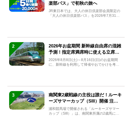
楽部パス」で初秋の旅へ
JR東日本では、大人の休日倶楽部会員限定の
「大人の休日倶楽部パス」を2026年7月31日
(金)～9月7日...
2026年お盆期間 新幹線自由席の混雑
2
予測！指定席満席時に使える立席特
急券も解説
2026年8月8日(土)～8月16日(日)のお盆期間
に、新幹線を利用して帰省やおでかけを考え
ている方もい...
南関東2歳戦線の主役は誰だ！ルーキ
3
ーズサマーカップ（SIII）開催 注目
馬と見どころをチェック
浦和競馬場で開催される「ルーキーズサマー
カップ（SIII）」は、南関東所属の2歳馬によ
る注目の重賞競走（...