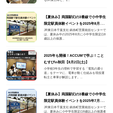
【夏休み】両国駅幻の3番線で小中学生
限定駅員体験イベントを2025年8月開
催！
JR東日本千葉支社 錦糸町営業統括センターで
は、夏休み中の2025年8月に小中学生限定(18
歳以上の保護...
2025年も開催！ACCUMで学ぶ！こと
むすびin秋田【8月2日(土)】
小学校3年生の理科で学習する「電気の通り
道」をテーマに、電車が動く仕組みを現役運
転士と車掌が解説します。...
【夏休み】両国駅幻の3番線で小中学生
限定駅員体験イベントを2025年7月開
催！
JR東日本千葉支社 錦糸町営業統括センターで
は、夏休みに小中学生限定(18歳以上の保護者