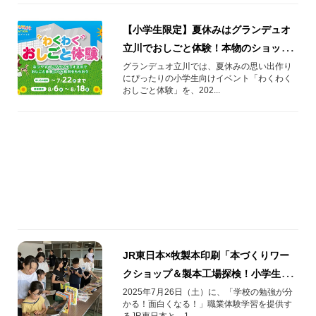
【小学生限定】夏休みはグランデュオ
立川でおしごと体験！本物のショップ
で働いてみよう♪
グランデュオ立川では、夏休みの思い出作り
にぴったりの小学生向けイベント「わくわく
おしごと体験」を、202...
JR東日本×牧製本印刷「本づくりワー
クショップ＆製本工場探検！小学生親
子向け体験レポートin板橋区」
2025年7月26日（土）に、「学校の勉強が分
かる！面白くなる！」職業体験学習を提供す
るJR東日本と、1...