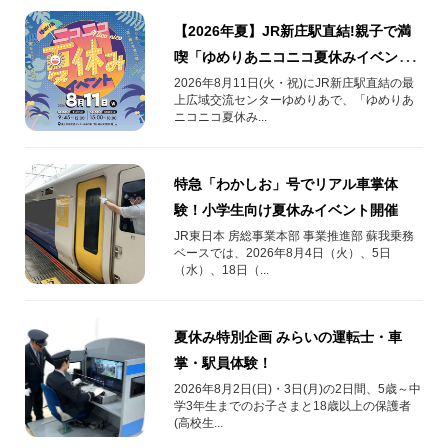
【2026年夏】JR新庄駅直結!親子で満
喫「ゆめりあニコニコ夏休みイベン
ト」
2026年8月11日(火・祝)にJR新庄駅直結の最
上広域交流センターゆめりあで、「ゆめりあ
ニコニコ夏休み...
特急「わかしお」号でリアル車掌体
験！小学生向け夏休みイベント開催
JR東日本 房総事業本部 事業推進部 蘇我乗務
ベースでは、2026年8月4日（火）、5日
（水）、18日（...
夏休み特別企画 みらいの運転士・車
掌・駅員体験！
2026年8月2日(日)・3日(月)の2日間、5歳～中
学3年生までのお子さまと18歳以上の保護者
(高校生...