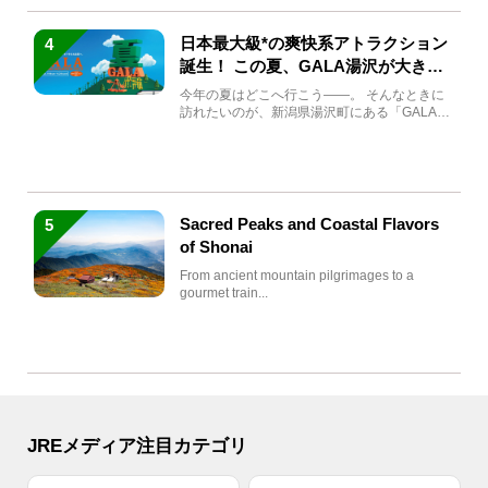
日本最大級*の爽快系アトラクション
4
誕生！ この夏、GALA湯沢が大きく
生まれ変わる
今年の夏はどこへ行こう――。 そんなときに
訪れたいのが、新潟県湯沢町にある「GALA湯
沢」。2026年...
Sacred Peaks and Coastal Flavors
5
of Shonai
From ancient mountain pilgrimages to a
gourmet train...
JREメディア注目カテゴリ