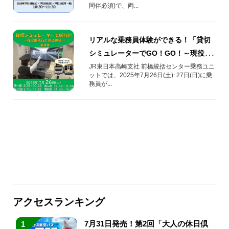
同伴必須)で、両...
リアルな乗務員体験ができる！「貸切
シミュレーターでGO！GO！～現役乗
務員と鉄道体験～(第3弾)」を2025年7
JR東日本高崎支社 前橋統括センター乗務ユニ
ットでは、2025年7月26日(土)･27日(日)に乗
月26日(土)･27日(日)に開催！
務員が...
アクセスランキング
7月31日発売！第2回「大人の休日倶
1