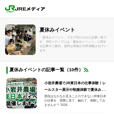
夏休みイベント
「夏休みイベント」でタグ付けされた記事一覧で
す。JREメディアには「夏休みイベント」に関す
る記事やご案内、便利な情報が10件掲載されてい
ます。
夏休みイベントの記事一覧（10件）
小岩井農場でJR東日本の仕事体験！レ
ールスター展示や制服体験で夏休みの
思い出を
普段はなかなか見ることのできないJR東日本
の仕事を、実際に見て、触れて、体験してみ
ませんか？ 2026...