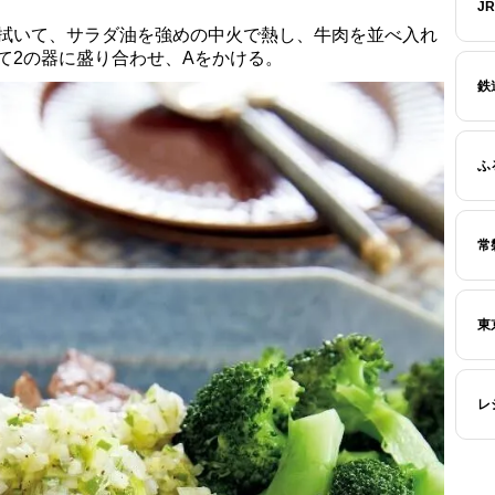
J
と拭いて、サラダ油を強めの中火で熱し、牛肉を並べ入れ
て2の器に盛り合わせ、Aをかける。
鉄
ふ
常
東
レ