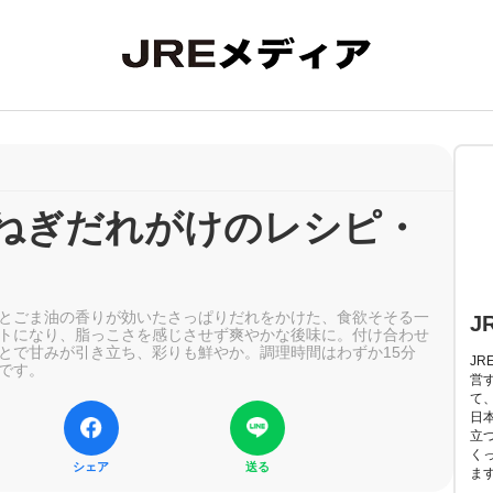
ねぎだれがけのレシピ・
とごま油の香りが効いたさっぱりだれをかけた、食欲そそる一
J
トになり、脂っこさを感じさせず爽やかな後味に。付け合わせ
とで甘みが引き立ち、彩りも鮮やか。調理時間はわずか15分
J
です。
営
て
日
立
く
シェア
送る
ま