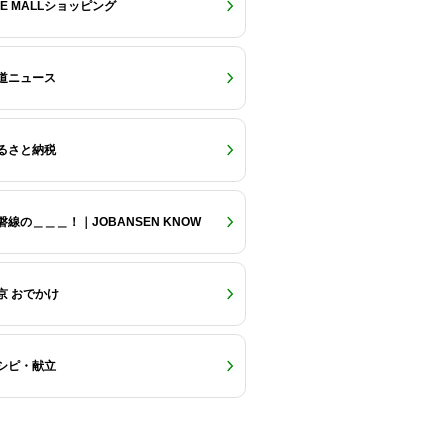
RE MALLショッピング
道ニュース
るさと納税
磐線の＿＿＿！｜JOBANSEN KNOW
京 おでかけ
シピ・献立