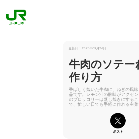
更新日： 2025年09月24日
牛肉のソテー
作り方
香ばしく焼いた牛肉に、ねぎの風味
品です。レモン汁の酸味がアクセン
のブロッコリーは蒸し焼きにするこ
で、忙しい日でも手軽に作れる主菜
ポスト