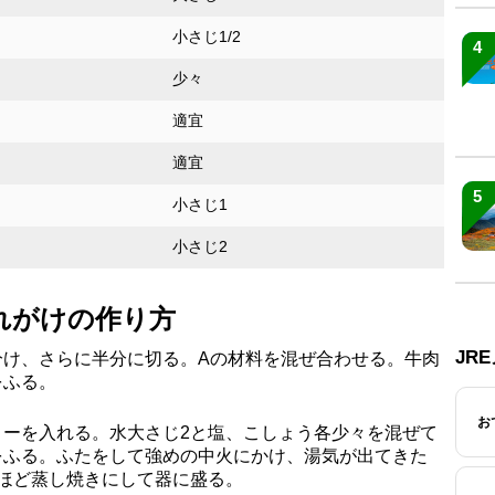
小さじ1/2
4
少々
適宜
適宜
5
小さじ1
小さじ2
れがけの作り方
JR
分け、さらに半分に切る。Aの材料を混ぜ合わせる。牛肉
をふる。
お
リーを入れる。水大さじ2と塩、こしょう各少々を混ぜて
をふる。ふたをして強めの中火にかけ、湯気が出てきた
分ほど蒸し焼きにして器に盛る。