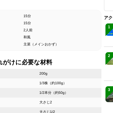
15分
アク
15分
1
2人前
和風
主菜（メインおかず）
2
れがけに必要な材料
200g
1/3株（約100g）
3
1/2本分（約50g）
大さじ2
大さじ1/2