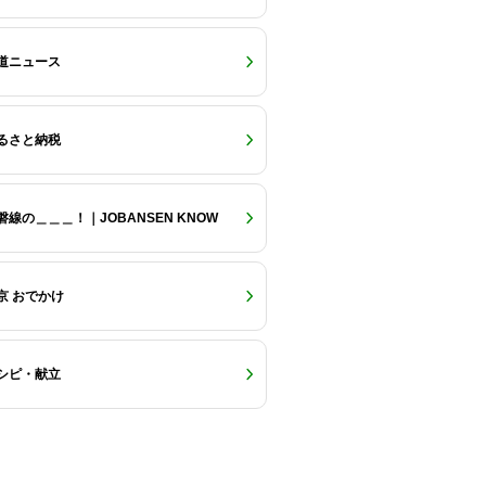
道ニュース
るさと納税
磐線の＿＿＿！｜JOBANSEN KNOW
京 おでかけ
シピ・献立