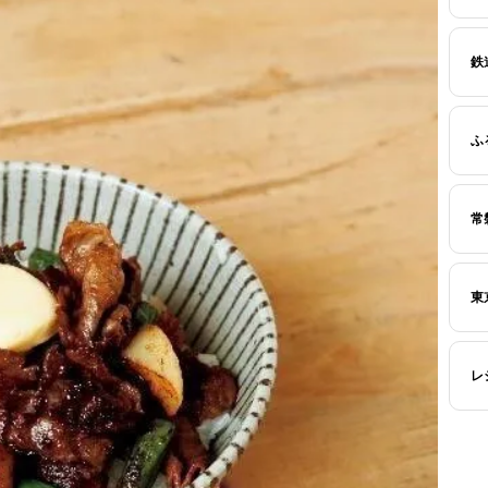
鉄
ふ
常
東
レ