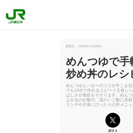
更新日： 2025年11月06日
めんつゆで手
炒め丼のレシ
めんつゆとバターのコクが牛こま切
でも10分で作れるスピード主食レ
ばしさが食欲をそそります。めんつ
上がるのが魅力。温かいご飯に具材
ランチや夕食にぴったりの丼メニュ
ポスト