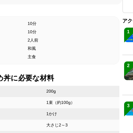
アク
10分
1
10分
2人前
和風
主食
2
め丼に必要な材料
200g
1束（約100g）
3
1かけ
大さじ2～3