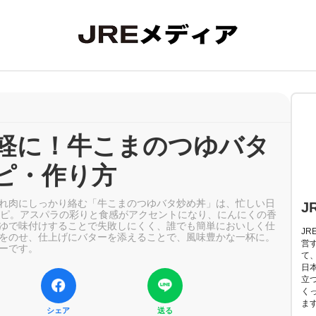
軽に！牛こまのつゆバタ
ピ・作り方
れ肉にしっかり絡む「牛こまのつゆバタ炒め丼」は、忙しい日
J
シピ。アスパラの彩りと食感がアクセントになり、にんにくの香
ゆで味付けすることで失敗しにくく、誰でも簡単においしく仕
J
をのせ、仕上げにバターを添えることで、風味豊かな一杯に。
営
ーです。
て
日
立
く
ま
シェア
送る