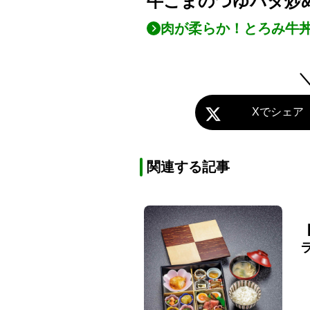
牛こまのつゆバタ炒
肉が柔らか！とろみ牛
Xでシェア
関連する記事