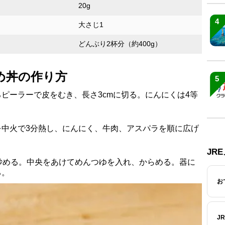
20g
4
大さじ1
どんぶり2杯分（約400g）
め丼の作り方
5
ピーラーで皮をむき、長さ3cmに切る。にんにくは4等
を中火で3分熱し、にんにく、牛肉、アスパラを順に広げ
JR
炒める。中央をあけてめんつゆを入れ、からめる。器に
る。
お
J