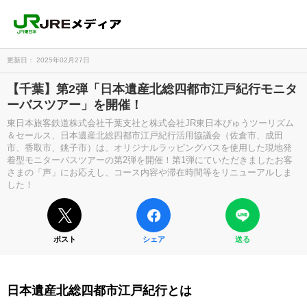
更新日： 2025年02月27日
【千葉】第2弾「日本遺産北総四都市江戸紀行モニタ
ーバスツアー」を開催！
東日本旅客鉄道株式会社千葉支社と株式会社JR東日本びゅうツーリズム
＆セールス、日本遺産北総四都市江戸紀行活用協議会（佐倉市、成田
市、香取市、銚子市）は、オリジナルラッピングバスを使用した現地発
着型モニターバスツアーの第2弾を開催！第1弾にていただきましたお客
さまの「声」にお応えし、コース内容や滞在時間等をリニューアルしま
した！
ポスト
シェア
送る
日本遺産北総四都市江戸紀行とは