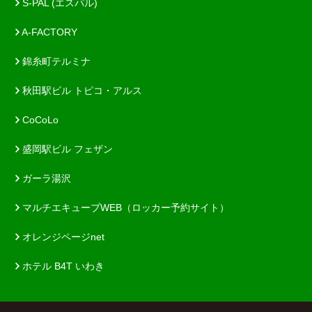
S-PAL (エスパル)
A-FACTORY
錦糸町テルミナ
秋田駅ビル トピコ・アルス
CoCoLo
盛岡駅ビル フェザン
ガーラ湯沢
マルチエキューブWEB（ロッカー予約サイト）
オレンジページnet
ホテル B4T いわき