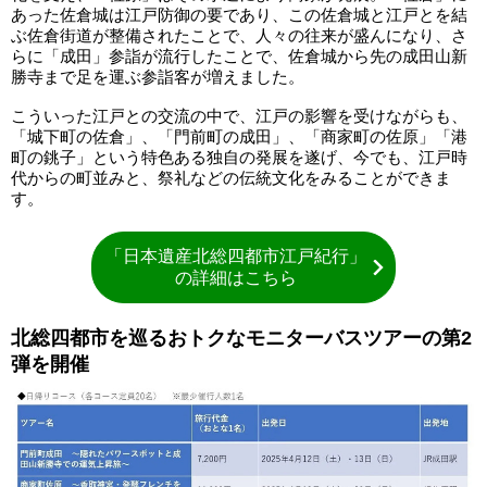
あった佐倉城は江戸防御の要であり、この佐倉城と江戸とを結
ぶ佐倉街道が整備されたことで、人々の往来が盛んになり、さ
らに「成田」参詣が流行したことで、佐倉城から先の成田山新
勝寺まで足を運ぶ参詣客が増えました。
こういった江戸との交流の中で、江戸の影響を受けながらも、
「城下町の佐倉」、「門前町の成田」、「商家町の佐原」「港
町の銚子」という特色ある独自の発展を遂げ、今でも、江戸時
代からの町並みと、祭礼などの伝統文化をみることができま
す。
「日本遺産北総四都市江戸紀行」
の詳細はこちら
北総四都市を巡るおトクなモニターバスツアーの第2
弾を開催