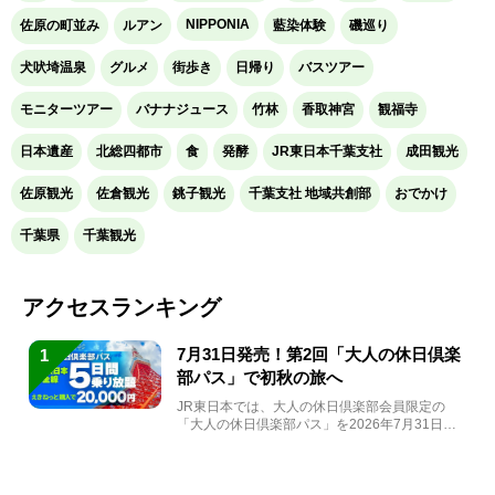
NIPPONIA
佐原の町並み
ルアン
藍染体験
磯巡り
犬吠埼温泉
グルメ
街歩き
日帰り
バスツアー
モニターツアー
バナナジュース
竹林
香取神宮
観福寺
日本遺産
北総四都市
食
発酵
JR東日本千葉支社
成田観光
佐原観光
佐倉観光
銚子観光
千葉支社 地域共創部
おでかけ
千葉県
千葉観光
アクセスランキング
7月31日発売！第2回「大人の休日倶楽
1
部パス」で初秋の旅へ
JR東日本では、大人の休日倶楽部会員限定の
「大人の休日倶楽部パス」を2026年7月31日
(金)～9月7日...