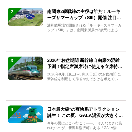
南関東2歳戦線の主役は誰だ！ルーキ
2
ーズサマーカップ（SIII）開催 注目馬
と見どころをチェック
浦和競馬場で開催される「ルーキーズサマーカ
ップ（SIII）」は、南関東所属の2歳馬による注
目の重賞競走（...
2026年お盆期間 新幹線自由席の混雑
3
予測！指定席満席時に使える立席特急
券も解説
2026年8月8日(土)～8月16日(日)のお盆期間に、
新幹線を利用して帰省やおでかけを考えている
方もい...
日本最大級*の爽快系アトラクション
4
誕生！ この夏、GALA湯沢が大きく生
まれ変わる
今年の夏はどこへ行こう――。 そんなときに訪
れたいのが、新潟県湯沢町にある「GALA湯