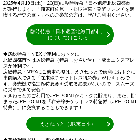
2025年4月19日(土)・20(日)に臨時特急「日本遺産北総四都市」
が運行します。「商家町佐原 ～香取神宮・発酵フレンチを満
喫する歴史の旅～」へのご参加の方は、ぜひご利用ください。
臨時特急「日本遺産北総四都市」
についてはこちら
◆房総特急・N‘EXで便利におトクに
北総四都市へは房総特急（特急しおさい号）・成田エクスプレ
スが便利です。
房総特急・N‘EXにご乗車の際は、えきねっとで便利におトクに
事前購入できる「在来線チケットレス特急券」がおすすめで
す。券売機で指定席特急券を受取る必要がないので、スムーズ
に乗車できて安心！
えきねっとのご利用でJRE POINTがおトクに貯まり、また、貯
まったJRE POINTを「在来線チケットレス特急券（JRE POINT
特典）」に交換することもできます！
えきねっと（JR東日本）