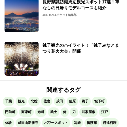
長野県諏訪湖周辺観光スポット17選！車
なしの日帰りモデルコースも紹介
JRE MALLチケット編集部
銚子観光のハイライト！「銚子みなとま
つり花火大会」開催
関連するタグ
千葉
観光
北総
佐倉
成田
佐原
銚子
城下町
門前町
商家町
港町
武士
侍
刀
武家屋敷
江戸
体験
成田山新勝寺
パワースポット
写経
御護摩
精進料理