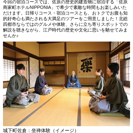
今回の宿泊コースでは、佐原の歴史的建造物に宿泊する「佐原
商家町ホテルNIPPONIA」で希少で素敵な時間もお楽しみいた
だけます。日帰りコース・宿泊コースとも、おトクでお腹も知
的好奇心も満たされる大満足のツアーをご用意しました！北総
四都市ならではのグルメや体験、さらに立ち寄りスポットでの
解説を聴きながら、江戸時代の歴史や文化に思いを馳せてみま
せんか♪
城下町佐倉：坐禅体験（イメージ）