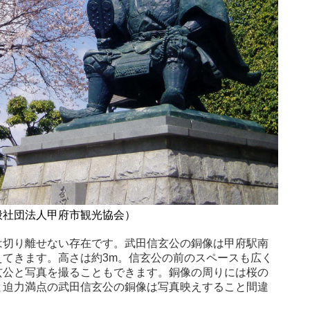
般社団法人甲府市観光協会）
は切り離せない存在です。武田信玄公の銅像は甲府駅南
てきます。高さは約3m。信玄公の前のスペースも広く
玄公と写真を撮ることもできます。銅像の周りには桜の
と迫力満点の武田信玄公の銅像は写真映えすること間違