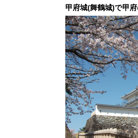
甲府城(舞鶴城)で甲