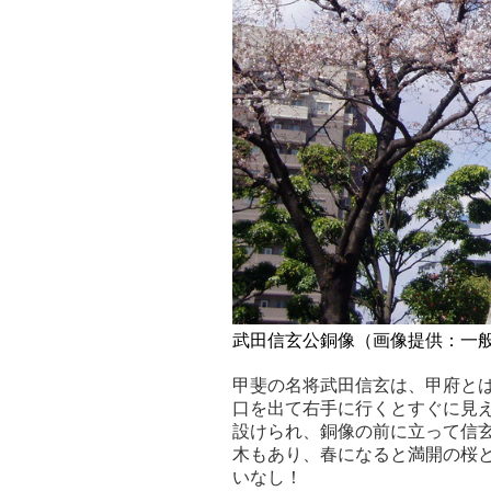
武田信玄公銅像（画像提供：一
甲斐の名将武田信玄は、甲府と
口を出て右手に行くとすぐに見え
設けられ、銅像の前に立って信
木もあり、春になると満開の桜
いなし！