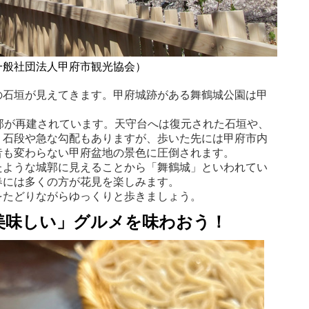
一般社団法人甲府市観光協会）
の石垣が見えてきます。甲府城跡がある舞鶴城公園は甲
部が再建されています。天守台へは復元された石垣や、
。石段や急な勾配もありますが、歩いた先には甲府市内
昔も変わらない甲府盆地の景色に圧倒されます。
たような城郭に見えることから「舞鶴城」といわれてい
春には多くの方が花見を楽しみます。
をたどりながらゆっくりと歩きましょう。
美味しい」グルメを味わおう！