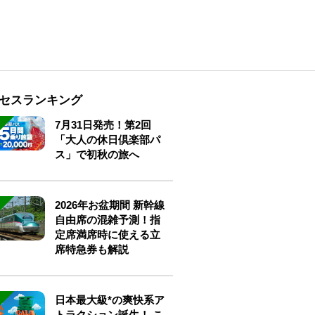
セスランキング
7月31日発売！第2回
「大人の休日倶楽部パ
ス」で初秋の旅へ
2026年お盆期間 新幹線
自由席の混雑予測！指
定席満席時に使える立
席特急券も解説
日本最大級*の爽快系ア
トラクション誕生！ こ