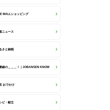
RE MALLショッピング
道ニュース
るさと納税
磐線の＿＿＿！｜JOBANSEN KNOW
京 おでかけ
シピ・献立