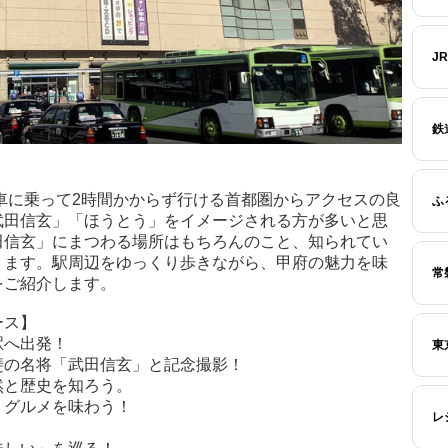
J
鉄
車に乗って2時間かからず行ける首都圏からアクセスの良
ふ
武田信玄」「ほうとう」をイメージされる方が多いと思
田信玄」にまつわる場所はもちろんのこと、知られてい
ります。駅周辺をゆっくり歩きながら、甲府の魅力を味
常
をご紹介します。
ース】
駅へ出発！
東
斐の名将「武田信玄」と記念撮影！
然と歴史を知ろう。
」グルメを味わう！
レ