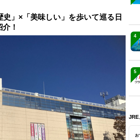
歴史」×「美味しい」を歩いて巡る日
紹介！
4
5
JR
お