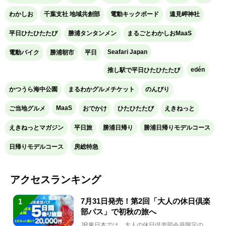
わかしお
千葉支社 地域共創部
電動キックボード
遠見岬神社
平日ひたひたたび
勝浦タンタンメン
まるごとわかしおMaaS
Seafari Japan
電動バイク
勝浦朝市
平日
edén
推し駅で平日ひたひたたび
かつうら海中公園
まるわかグルメチケット
のんびり
MaaS
ご当地グルメ
おでかけ
ひたひたたび
えきねっと
えきねっとマガジン
平日旅
勝浦日帰り
勝浦日帰りモデルコース
日帰りモデルコース
房総特急
アクセスランキング
7月31日発売！第2回「大人の休日倶楽
1
部パス」で初秋の旅へ
JR東日本では、大人の休日倶楽部会員限定の