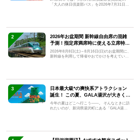
「大人の休日倶楽部パス」を2026年7月31日
(金)～9月7日...
2026年お盆期間 新幹線自由席の混雑
2
予測！指定席満席時に使える立席特急
券も解説
2026年8月8日(土)～8月16日(日)のお盆期間に、
新幹線を利用して帰省やおでかけを考えている
方もい...
日本最大級*の爽快系アトラクション
3
誕生！ この夏、GALA湯沢が大きく生
まれ変わる
今年の夏はどこへ行こう――。 そんなときに訪
れたいのが、新潟県湯沢町にある「GALA湯
沢」。2026年...