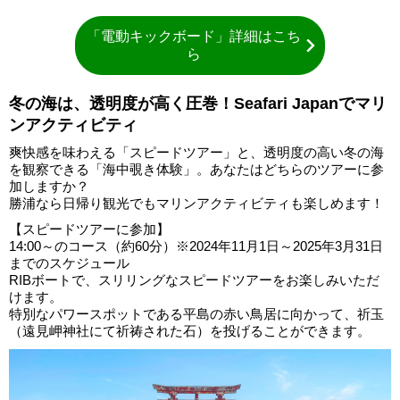
「電動キックボード」詳細はこち
ら
冬の海は、透明度が高く圧巻！Seafari Japanでマリ
ンアクティビティ
爽快感を味わえる「スピードツアー」と、透明度の高い冬の海
を観察できる「海中覗き体験」。あなたはどちらのツアーに参
加しますか？
勝浦なら日帰り観光でもマリンアクティビティも楽しめます！
【スピードツアーに参加】
14:00～のコース（約60分）※2024年11月1日～2025年3月31日
までのスケジュール
RIBボートで、スリリングなスピードツアーをお楽しみいただ
けます。
特別なパワースポットである平島の赤い鳥居に向かって、祈玉
（遠見岬神社にて祈祷された石）を投げることができます。