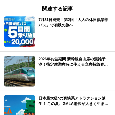
関連する記事
7月31日発売！第2回「大人の休日倶楽部
パス」で初秋の旅へ
2026年お盆期間 新幹線自由席の混雑予
測！指定席満席時に使える立席特急券も
解説
日本最大級*の爽快系アトラクション誕
生！ この夏、GALA湯沢が大きく生まれ
変わる