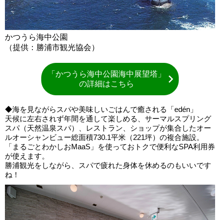
かつうら海中公園
（提供：勝浦市観光協会）
「かつうら海中公園海中展望塔」
の詳細はこちら
◆海を見ながらスパや美味しいごはんで癒される「edén」
天候に左右されず年間を通して楽しめる、サーマルスプリング
スパ（天然温泉スパ）、レストラン、ショップが集合したオー
ルオーシャンビュー総面積730.1平米（221坪）の複合施設。
「まるごとわかしおMaaS」を使っておトクで便利なSPA利用券
が使えます。
勝浦観光をしながら、スパで疲れた身体を休めるのもいいです
ね！