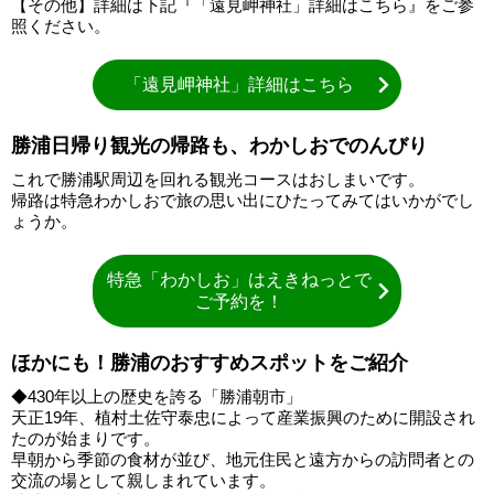
【その他】詳細は下記『「遠見岬神社」詳細はこちら』をご参
照ください。
「遠見岬神社」詳細はこちら
勝浦日帰り観光の帰路も、わかしおでのんびり
これで勝浦駅周辺を回れる観光コースはおしまいです。
帰路は特急わかしおで旅の思い出にひたってみてはいかがでし
ょうか。
特急「わかしお」はえきねっとで
ご予約を！
ほかにも！勝浦のおすすめスポットをご紹介
◆430年以上の歴史を誇る「勝浦朝市」
天正19年、植村土佐守泰忠によって産業振興のために開設され
たのが始まりです。
早朝から季節の食材が並び、地元住民と遠方からの訪問者との
交流の場として親しまれています。