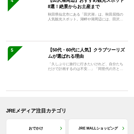
【田沢湖周辺】おすすめ観光スポット
4
8選！絶景からお土産まで
秋田県仙北市にある「田沢湖」は、秋田屈指の
人気観光スポット。湖畔や湖周辺には、田沢湖
の魅力を堪能できる名...
【50代・60代に人気】クラブツーリズ
5
ムが選ばれる理由
「久しぶりに旅行に行きたいけれど、自分たち
だけで計画するのは不安…」「同世代の方と気
兼ねなく楽しみたい」...
JREメディア注目カテゴリ
おでかけ
JRE MALLショッピング