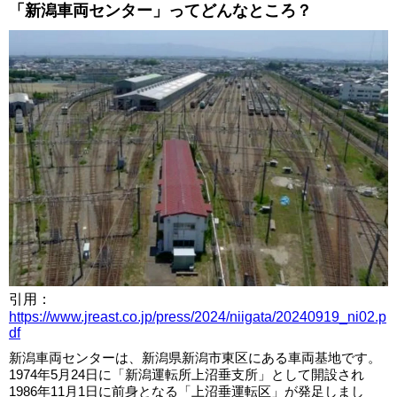
「新潟車両センター」ってどんなところ？
引用：
https://www.jreast.co.jp/press/2024/niigata/20240919_ni02.p
df
新潟車両センターは、新潟県新潟市東区にある車両基地です。
1974年5月24日に「新潟運転所上沼垂支所」として開設され
1986年11月1日に前身となる「上沼垂運転区」が発足しまし