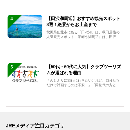
【田沢湖周辺】おすすめ観光スポット
4
8選！絶景からお土産まで
秋田県仙北市にある「田沢湖」は、秋田屈指の
人気観光スポット。湖畔や湖周辺には、田沢湖
の魅力を堪能できる名...
【50代・60代に人気】クラブツーリズ
5
ムが選ばれる理由
「久しぶりに旅行に行きたいけれど、自分たち
だけで計画するのは不安…」「同世代の方と気
兼ねなく楽しみたい」...
JREメディア注目カテゴリ