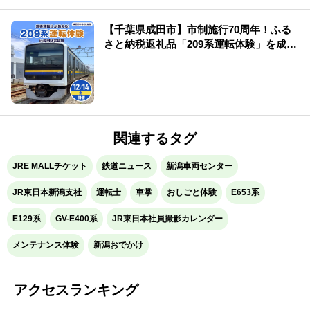
【千葉県成田市】市制施行70周年！ふる
さと納税返礼品「209系運転体験」を成田
駅電留線で開催！
関連するタグ
JRE MALLチケット
鉄道ニュース
新潟車両センター
JR東日本新潟支社
運転士
車掌
おしごと体験
E653系
E129系
GV-E400系
JR東日本社員撮影カレンダー
メンテナンス体験
新潟おでかけ
アクセスランキング