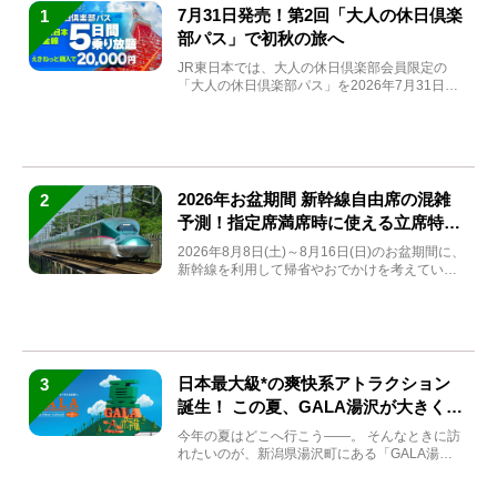
7月31日発売！第2回「大人の休日倶楽
1
部パス」で初秋の旅へ
JR東日本では、大人の休日倶楽部会員限定の
「大人の休日倶楽部パス」を2026年7月31日
(金)～9月7日...
2026年お盆期間 新幹線自由席の混雑
2
予測！指定席満席時に使える立席特急
券も解説
2026年8月8日(土)～8月16日(日)のお盆期間に、
新幹線を利用して帰省やおでかけを考えている
方もい...
日本最大級*の爽快系アトラクション
3
誕生！ この夏、GALA湯沢が大きく生
まれ変わる
今年の夏はどこへ行こう――。 そんなときに訪
れたいのが、新潟県湯沢町にある「GALA湯
沢」。2026年...