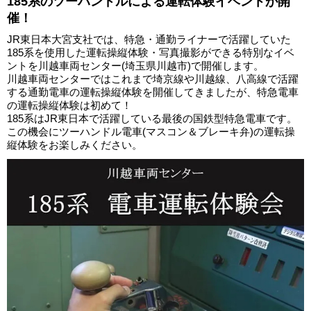
185系のツーハンドルによる運転体験イベントが開
催！
JR東日本大宮支社では、特急・通勤ライナーで活躍していた
185系を使用した運転操縦体験・写真撮影ができる特別なイベ
ントを川越車両センター(埼玉県川越市)で開催します。
川越車両センターではこれまで埼京線や川越線、八高線で活躍
する通勤電車の運転操縦体験を開催してきましたが、特急電車
の運転操縦体験は初めて！
185系はJR東日本で活躍している最後の国鉄型特急電車です。
この機会にツーハンドル電車(マスコン＆ブレーキ弁)の運転操
縦体験をお楽しみください。