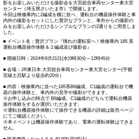
影をお楽しみいただける撮影会を大宮総合車両センター東大宮
センター（埼玉県さいたま市）で開催します。
今回は検修庫内に2編成を横に並べ、運転台の機器操作体験と車
内外の撮影をセットにした贅沢なプランと、車外からの撮影の
みをお楽しみいただけるシンプルなプランの2通りをご用意しま
した。
■ イベント名：贅沢プラン『憧れの運転室へ！検修庫内 185 系
運転台機器操作体験＆２編成並び撮影会』
■ 開催日時：2024年8月21日(水)9時30分～12時45分
■ 会場：JR東日本 大宮総合車両センター東大宮センター(宇都
宮線土呂駅より徒歩約20分）
■ 内容：検修庫内に並べた185系B6編成、C1編成の運転台で機
器の操作体験と、車内外の見学や撮影ができます。
※お申し込みの時点で B6編成、C1編成のどちらで運転台機器
操作体験をするか選択いただきます。
※運転台機器操作体験にて操作できる機器の詳細は販売ページ
にてご確認ください。
※本イベントは機器操作体験であり、電車の運転体験はできま
せん。
■ 販売価格：お一人さま 40,000 円(税込)