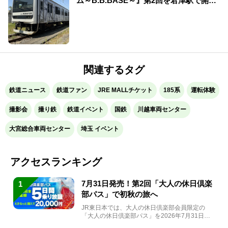
ム～B.B.BASE～』第2回を君津駅で開
催！
関連するタグ
鉄道ニュース
鉄道ファン
JRE MALLチケット
185系
運転体験
撮影会
撮り鉄
鉄道イベント
国鉄
川越車両センター
大宮総合車両センター
埼玉 イベント
アクセスランキング
7月31日発売！第2回「大人の休日倶楽
1
部パス」で初秋の旅へ
JR東日本では、大人の休日倶楽部会員限定の
「大人の休日倶楽部パス」を2026年7月31日
(金)～9月7日...