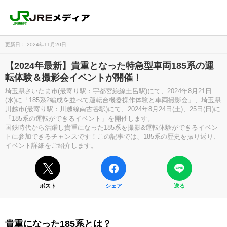
更新日： 2024年11月20日
【2024年最新】貴重となった特急型車両185系の運
転体験＆撮影会イベントが開催！
埼玉県さいたま市(最寄り駅：宇都宮線線土呂駅)にて、2024年8月21日
(水)に「185系2編成を並べて運転台機器操作体験と車両撮影会」、埼玉県
川越市(最寄り駅：川越線南古谷駅)にて、2024年8月24日(土)、25日(日)に
「185系の運転ができるイベント」を開催します。
国鉄時代から活躍し貴重になった185系を撮影&運転体験ができるイベン
トに参加できるチャンスです！この記事では、185系の歴史を振り返り、
イベント詳細をご紹介します。
ポスト
シェア
送る
貴重になった185系とは？