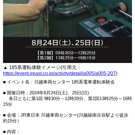
▲ 185系運転体験イメージ(引用元：
https://event.jreast.co.jp/activity/detail/a005/a005-207
)
■ イベント名：川越車両センター 185系電車運転体験会
■ 開催日時：2024年8月24日(土)、25日(日)
各日ともに第1回 9時30分～12時20分、第2回13時25分～16時
15分
■ 会場：JR東日本 川越車両センター(川越線南古谷駅より徒歩
約15分）
■ 内容：