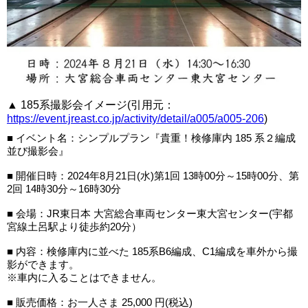
▲ 185系撮影会イメージ(引用元：
https://event.jreast.co.jp/activity/detail/a005/a005-206
)
■ イベント名：シンプルプラン『貴重！検修庫内 185 系２編成
並び撮影会』
■ 開催日時：2024年8月21日(水)第1回 13時00分～15時00分、第
2回 14時30分～16時30分
■ 会場：JR東日本 大宮総合車両センター東大宮センター(宇都
宮線土呂駅より徒歩約20分）
■ 内容：検修庫内に並べた 185系B6編成、C1編成を車外から撮
影ができます。
※車内に入ることはできません。
■ 販売価格：お一人さま 25,000 円(税込)