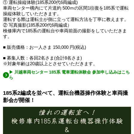
① 運転操縦体験(185系200代6両編成)
車両センター構内にて片道約 500ｍの区間1往復を185系で運転
操縦体験していただきます。
運転する際は運転士が側に立って運転方法を丁寧に教えます。
② 写真撮影(185系200代6両編成）
検修庫内で185系の運転台や車両前面の撮影をしていただきま
す。
■ 販売価格：お一人さま 150,000 円(税込)
■ 募集人数：各回2名さま(合計8名さま)
※対象年齢は20歳以上とさせていただきます。
▶ 川越車両センター 185系 電車運転体験会 参加申し込みはこち
ら
185系2編成を並べて、運転台機器操作体験と車両撮
影会が開催！