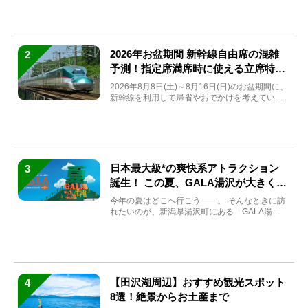
2026年お盆期間 新幹線自由席の混雑
2
予測！指定席満席時に使える立席特急
券も解説
2026年8月8日(土)～8月16日(日)のお盆期間に、
新幹線を利用して帰省やおでかけを考えている
方もい...
日本最大級*の爽快系アトラクション
3
誕生！ この夏、GALA湯沢が大きく生
まれ変わる
今年の夏はどこへ行こう――。 そんなときに訪
れたいのが、新潟県湯沢町にある「GALA湯
沢」。2026年...
【田沢湖周辺】おすすめ観光スポット
4
8選！絶景からお土産まで