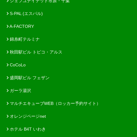
ジェフユナイテッド市原・千葉
S-PAL (エスパル)
A-FACTORY
錦糸町テルミナ
秋田駅ビル トピコ・アルス
CoCoLo
盛岡駅ビル フェザン
ガーラ湯沢
マルチエキューブWEB（ロッカー予約サイト）
オレンジページnet
ホテル B4T いわき