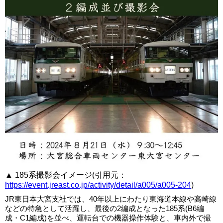
▲ 185系撮影会イメージ(引用元：
https://event.jreast.co.jp/activity/detail/a005/a005-204
)
JR東日本大宮支社では、40年以上にわたり東海道本線や高崎線
などの特急として活躍し、最後の2編成となった185系(B6編
成・C1編成)を並べ、運転台での機器操作体験と、車内外で撮