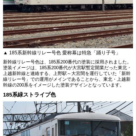
▲ 185系新幹線リレー号色 愛称幕は特急「踊り子号」
新幹線リレー号色は、185系200番代の塗装に採用されました。
塗装イメージは、185系200番代が大宮駅暫定開業だった東北・
上越新幹線と連絡する、上野駅～大宮間を運行していた「新幹
線リレー号」での運用がメインであることから、東北・上越新
幹線の200系をイメージした塗装デザインとなっています。
185系緑ストライプ色