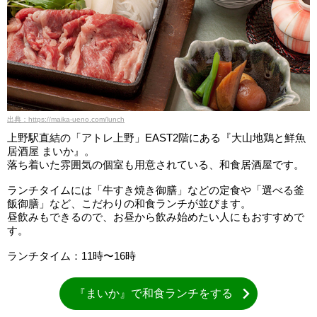
出典：https://maika-ueno.com/lunch
上野駅直結の「アトレ上野」EAST2階にある『大山地鶏と鮮魚
居酒屋 まいか』。
落ち着いた雰囲気の個室も用意されている、和食居酒屋です。
ランチタイムには「牛すき焼き御膳」などの定食や「選べる釜
飯御膳」など、こだわりの和食ランチが並びます。
昼飲みもできるので、お昼から飲み始めたい人にもおすすめで
す。
ランチタイム：11時〜16時
『まいか』で和食ランチをする