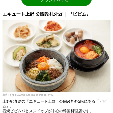
ズランチをする
エキュート上野 公園改札外2F｜『ビビム』
出典：https://www.ecute.jp/ueno/shop/3462
上野駅直結の「エキュート上野」公園改札外2階にある『ビビ
ム』。
石焼ビビムパとスンドゥブが中心の韓国料理店です。