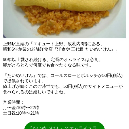
上野駅直結の「エキュート上野」改札内3階にある、
昭和6年創業の老舗洋食店『洋食や 三代目 たいめいけん』。
90年以上愛され続ける、定番のオムライスは必食。
卵がとろとろで何度でも食べたくなる味です。
『たいめいけん』では、コールスローとボルシチが50円(税込)
で提供されています。
値上げが続くこのご時世でも、50円(税込)でサイドメニューが
食べられるのは嬉しいですよね。
営業時間：
月〜金:10時〜22時
土日祝:10時〜21時
『たいめいけん』でオムライスラ