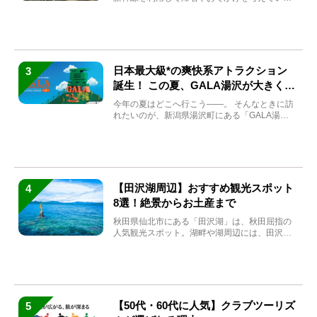
方もい...
日本最大級*の爽快系アトラクション
3
誕生！ この夏、GALA湯沢が大きく生
まれ変わる
今年の夏はどこへ行こう――。 そんなときに訪
れたいのが、新潟県湯沢町にある「GALA湯
沢」。2026年...
【田沢湖周辺】おすすめ観光スポット
4
8選！絶景からお土産まで
秋田県仙北市にある「田沢湖」は、秋田屈指の
人気観光スポット。湖畔や湖周辺には、田沢湖
の魅力を堪能できる名...
【50代・60代に人気】クラブツーリズ
5