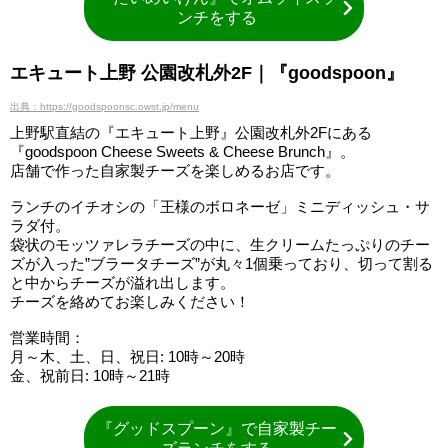
ンチをする
エキュート上野 公園改札外2F｜『goodspoon』
出典：https://goodspoonsc.owst.jp/menu
上野駅直結の『エキュート上野』公園改札外2Fにある
『goodspoon Cheese Sweets & Cheese Brunch』。
店舗で作った自家製チーズを楽しめるお店です。
ランチのイチオシの「王様のボロネーゼ」ミニディッシュ・サ
ラダ付。
袋状のモッツァレラチーズの中に、生クリームたっぷりのチー
ズが入った”ブラータチーズ”が丸々1個乗っており、切って割る
と中からチーズが溢れ出します。
チーズを絡めてお楽しみください！
営業時間：
月～木、土、日、祝日: 10時～20時
金、祝前日: 10時～21時
『グッドスプーン』で自家製チー