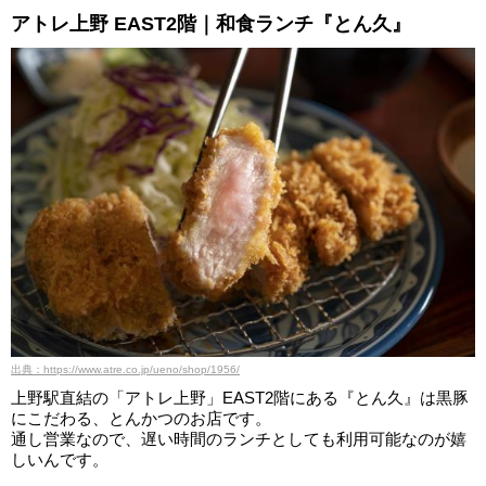
アトレ上野 EAST2階｜和食ランチ『とん久』
出典：https://www.atre.co.jp/ueno/shop/1956/
上野駅直結の「アトレ上野」EAST2階にある『とん久』は黒豚
にこだわる、とんかつのお店です。
通し営業なので、遅い時間のランチとしても利用可能なのが嬉
しいんです。