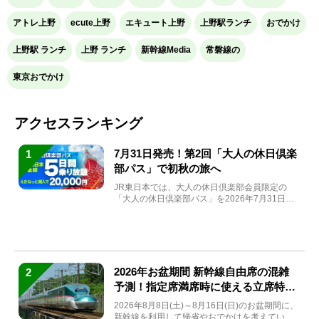
アトレ上野
ecute上野
エキュート上野
上野駅ランチ
おでかけ
上野駅 ランチ
上野 ランチ
新幹線Media
常磐線の
東京おでかけ
アクセスランキング
7月31日発売！第2回「大人の休日倶楽
1
部パス」で初秋の旅へ
JR東日本では、大人の休日倶楽部会員限定の
「大人の休日倶楽部パス」を2026年7月31日
(金)～9月7日...
2026年お盆期間 新幹線自由席の混雑
2
予測！指定席満席時に使える立席特急
券も解説
2026年8月8日(土)～8月16日(日)のお盆期間に、
新幹線を利用して帰省やおでかけを考えている