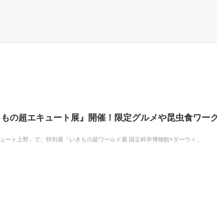
きもの超エキュート展』開催！限定グルメや昆虫食ワー
ュート上野」で、特別展「いきもの超ワールド展 国立科学博物館×ダーウィ...