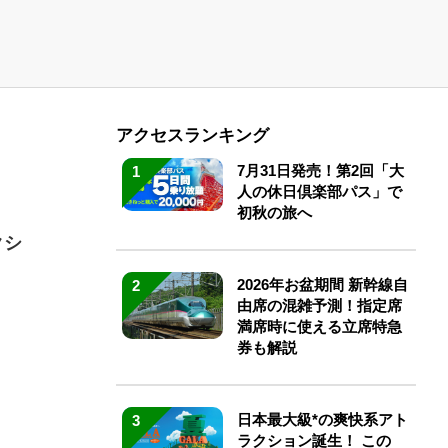
アクセスランキング
7月31日発売！第2回「大
1
人の休日倶楽部パス」で
初秋の旅へ
クシ
2026年お盆期間 新幹線自
2
由席の混雑予測！指定席
満席時に使える立席特急
券も解説
日本最大級*の爽快系アト
3
ラクション誕生！ この