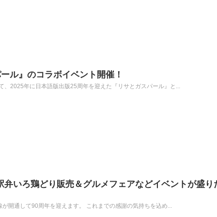
パール』のコラボイベント開催！
にて、2025年に日本語版出版25周年を迎えた『リサとガスパール』と...
 駅弁いろ鶏どり販売＆グルメフェアなどイベントが盛り
全線が開通して90周年を迎えます。 これまでの感謝の気持ちを込め...