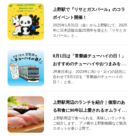
上野駅で『リサとガスパール』のコラ
ボイベント開催！
2025年1月31日（金）から上野駅にて、2025
年に日本語版出版25周年を迎えた『リサとガ
スパール』と...
8月1日は「常磐線チューハイの日！」
おすすめのチューハイやおつまみをご
紹介
JR東日本は、2023年に8(ハ)・1(イ)の語呂に
合わせて​8月1日を「常磐線のチューハイの
日！」と名...
上野駅周辺のランチを紹介｜個室のあ
る和食に90年以上愛されるオムライス
も
上野駅周辺で食べられる、美味しいランチを
ご紹介します。 アメ横や上野動物園など観光
スポットが多い上野で...